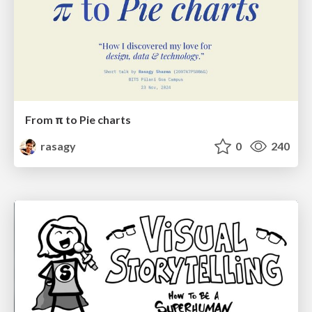
From π to Pie charts
rasagy
0
240