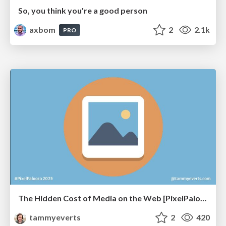
So, you think you're a good person
axbom
2
2.1k
PRO
The Hidden Cost of Media on the Web [PixelPalooza 2025]
tammyeverts
2
420