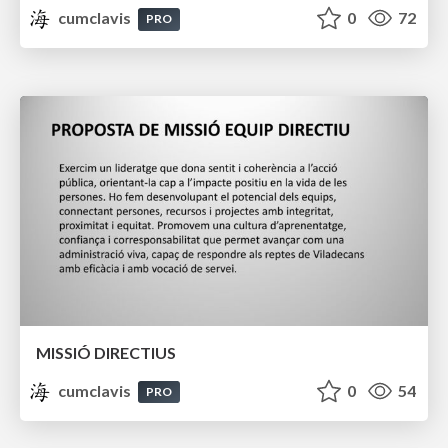
cumclavis
0
72
PRO
MISSIÓ DIRECTIUS
cumclavis
0
54
PRO