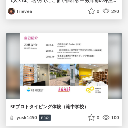
1人 × AI、1か月でここまで作れる ー 数年前の外注換算3.8〜7.4億円・241〜379人月分の作業を、AI費用 約10万円・31日で
frievea
0
290
SFプロトタイピング体験（滝中学校）
yusk1450
0
100
PRO