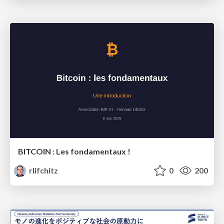
BITCOIN : Les fondamentaux !
rlifchitz
0
200