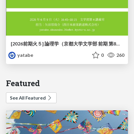
[2026前期火５] 論理学（京都大学文学部 前期 第8回）「正規化定理の証明」
yatabe
0
260
Featured
See All Featured