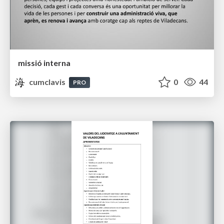
missió interna
cumclavis
0
44
PRO