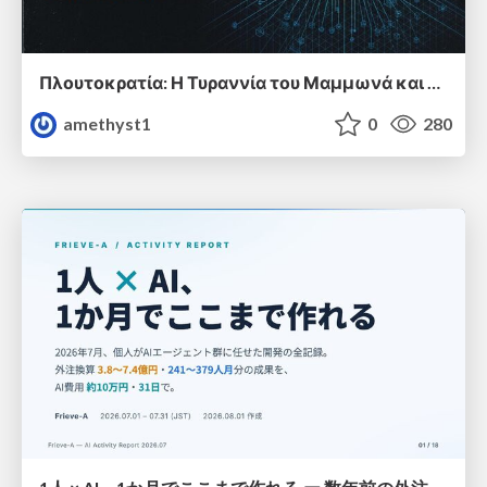
Πλουτοκρατία: Η Τυραννία του Μαμμωνά και η Μεταανθρώπινη Δουλεία
amethyst1
0
280