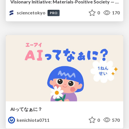
Visionary Initiative: Materials-Positive Society — Evolving “Things,” empowering a positive society | Science Tokyo
sciencetokyo
0
170
PRO
AIってなぁに？
kenichiota0711
0
570