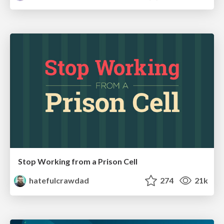
Stop Working from a Prison Cell
hatefulcrawdad
274
21k