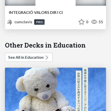
INTEGRACIÓ VALORS DIR I CI
cumclavis
0
55
PRO
Other Decks in Education
See All in Education