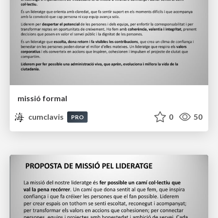
missió formal
cumclavis
0
50
PRO