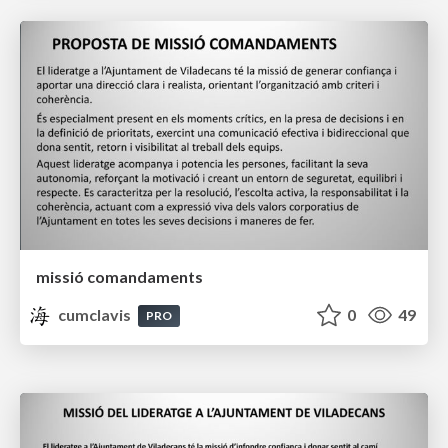
missió comandaments
cumclavis
0
49
PRO