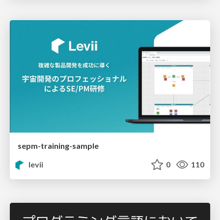
sepm-training-sample
levii
0
110