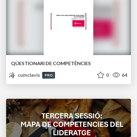
QÜESTIONARI DE COMPETÈNCIES
cumclavis
0
64
PRO