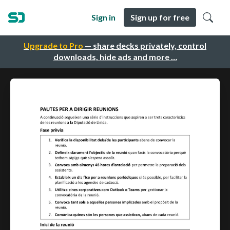
Sign in
Sign up for free
Upgrade to Pro
— share decks privately, control
downloads, hide ads and more …