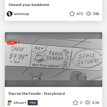
Unsuck your backbone
ammeep
672
58k
Darren the Foodie - Storyboard
khoart
3
3.5k
PRO