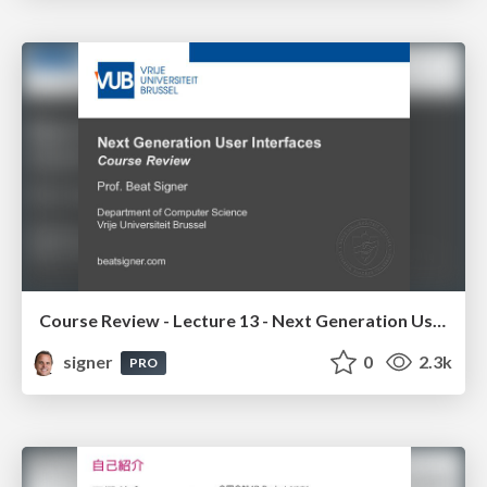
Course Review - Lecture 13 - Next Generation User Interfaces (4018166FNR)
signer
0
2.3k
PRO