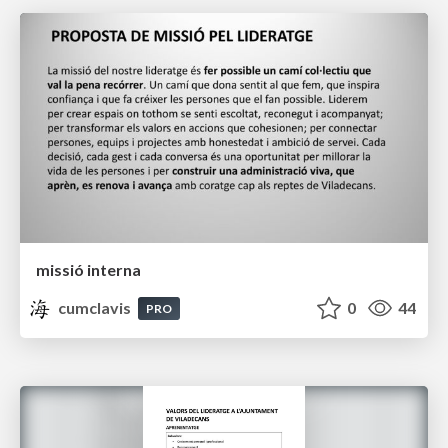
missió interna
cumclavis
0
44
PRO