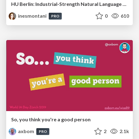
HU Berlin: Industrial-Strength Natural Language Processing with spaCy and Prodigy
inesmontani
0
610
PRO
So, you think you're a good person
axbom
2
2.1k
PRO