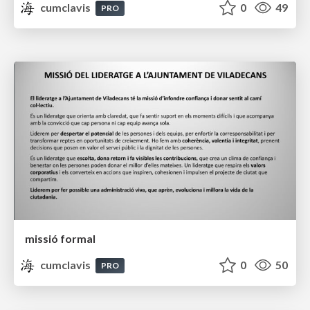
cumclavis
0
49
PRO
missió formal
cumclavis
0
50
PRO