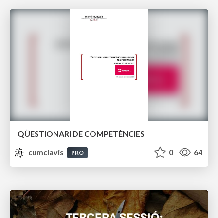
QÜESTIONARI DE COMPETÈNCIES
cumclavis
0
64
PRO