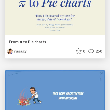
From π to Pie charts
rasagy
0
250