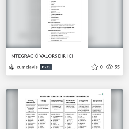
INTEGRACIÓ VALORS DIR I CI
cumclavis
0
55
PRO