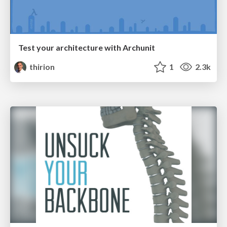
Test your architecture with Archunit
thirion
1
2.3k