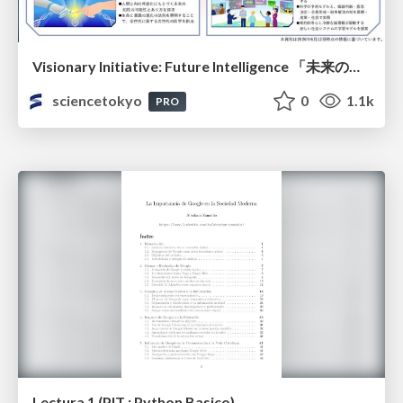
Visionary Initiative: Future Intelligence 「未来の知性と社会の礎を築く」｜Science Tokyo（東京科学大学）
sciencetokyo
0
1.1k
PRO
Lectura 1 (PIT : Python Basico)