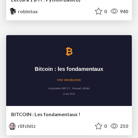
robintux
0
940
BITCOIN : Les fondamentaux !
rlifchitz
0
210