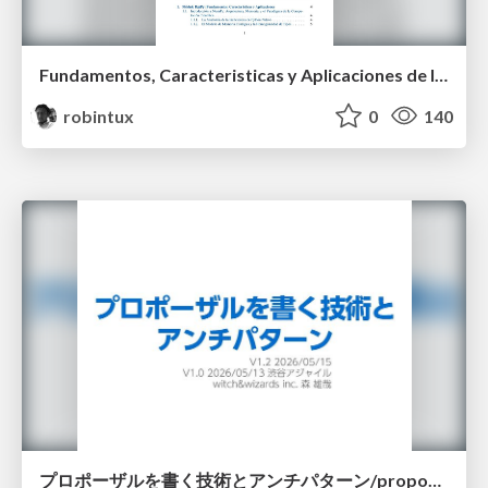
Fundamentos, Caracteristicas y Aplicaciones de los Modulos NumPy , Matplotlib y Pandas
robintux
0
140
プロポーザルを書く技術とアンチパターン/proposal-writing-and-antipatterns