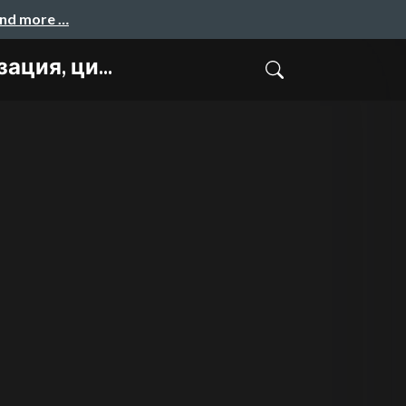
and more …
ция, ци...