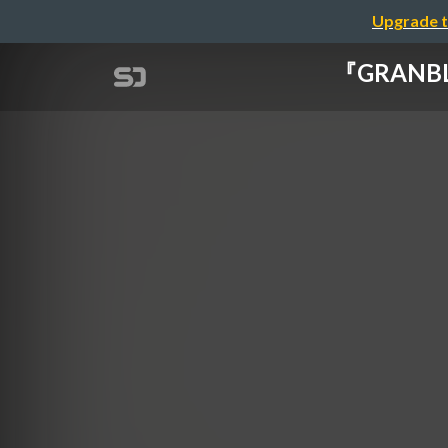
Upgrade t
『GRANB