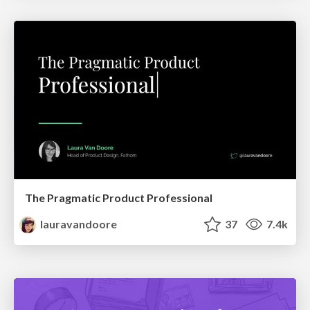
The Pragmatic Product Professional
lauravandoore
37
7.4k