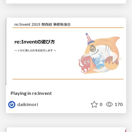
Playing in re:Invent
daikimori
0
170