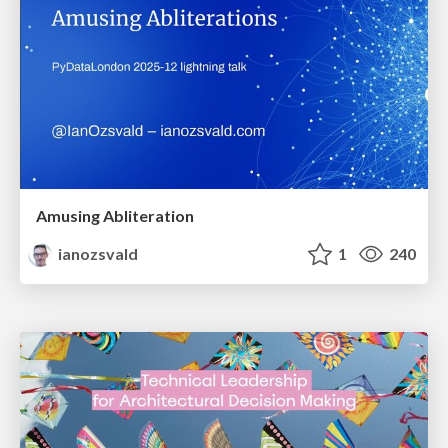
Amusing Abliteration
ianozsvald
1
240