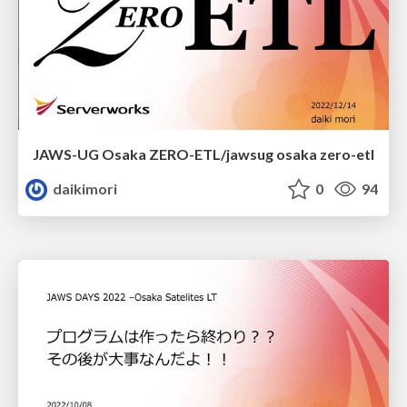
JAWS-UG Osaka ZERO-ETL/jawsug osaka zero-etl
daikimori
0
94