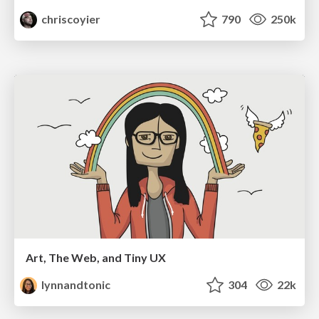
chriscoyier
790
250k
Art, The Web, and Tiny UX
lynnandtonic
304
22k