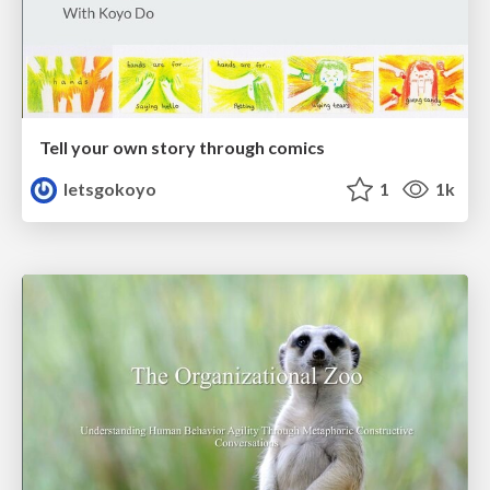
Tell your own story through comics
letsgokoyo
1
1k