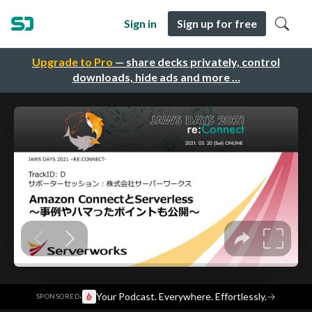
Sign in
Sign up for free
Upgrade to Pro
— share decks privately, control
downloads, hide ads and more …
·
Your Podcast. Everywhere. Effortlessly.
→
SPONSORED