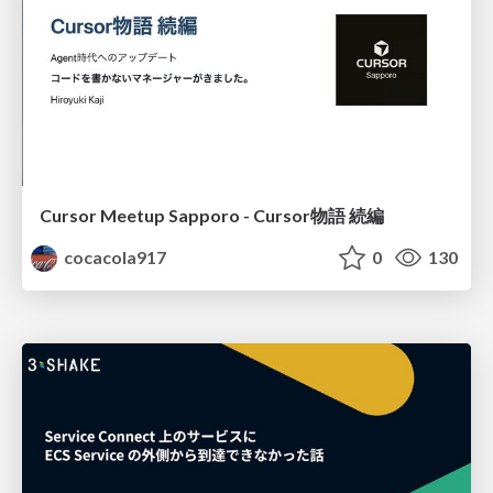
Cursor Meetup Sapporo - Cursor物語 続編
cocacola917
0
130