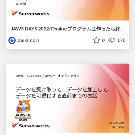
JAWS DAYS 2022/Osaka/プログラムは作ったら終わり︖︖ その後が⼤事なんだよ︕︕/20221008_X-Ray_LambdaPowertools
daikimori
0
170