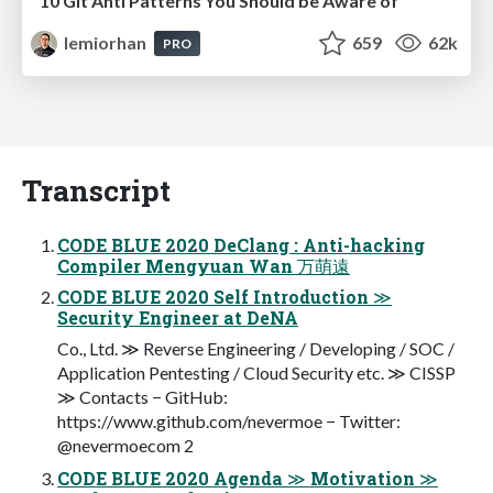
10 Git Anti Patterns You Should be Aware of
lemiorhan
659
62k
PRO
Transcript
CODE BLUE 2020 DeClang : Anti-hacking
Compiler Mengyuan Wan 万萌遠
CODE BLUE 2020 Self Introduction ≫
Security Engineer at DeNA
Co., Ltd. ≫ Reverse Engineering / Developing / SOC /
Application Pentesting / Cloud Security etc. ≫ CISSP
≫ Contacts − GitHub:
https://www.github.com/nevermoe − Twitter:
@nevermoecom 2
CODE BLUE 2020 Agenda ≫ Motivation ≫