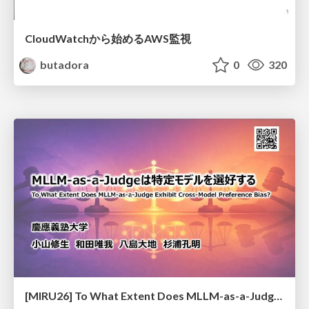
CloudWatchから始めるAWS監視
butadora
0
320
[MIRU26] To What Extent Does MLLM-as-a-Judge Exhibit Cross-Model Preference Bias?