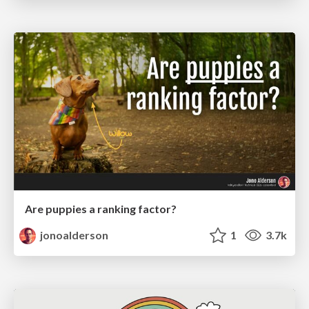
Are puppies a ranking factor?
jonoalderson
1
3.7k