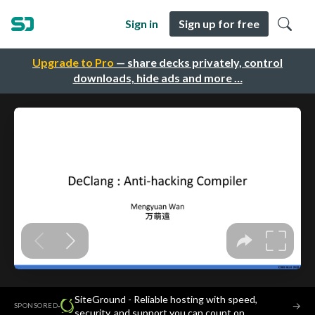
Sign in
Sign up for free
Upgrade to Pro
— share decks privately, control
downloads, hide ads and more …
SiteGround - Reliable hosting with speed,
·
→
SPONSORED
security, and support you can count on.