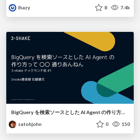
lhazy
8
7.4k
BigQuery を検索ソースとした AI Agent の作り方って 〇〇 通りあんねん
satohjohn
0
150