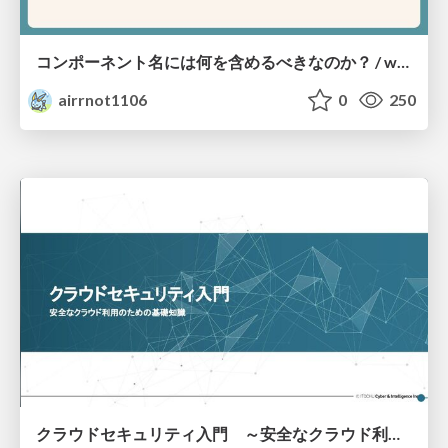
コンポーネント名には何を含めるべきなのか？ / what-should-be-included-in-component-names
airrnot1106
0
250
クラウドセキュリティ入門 ～安全なクラウド利用のための基礎知識～