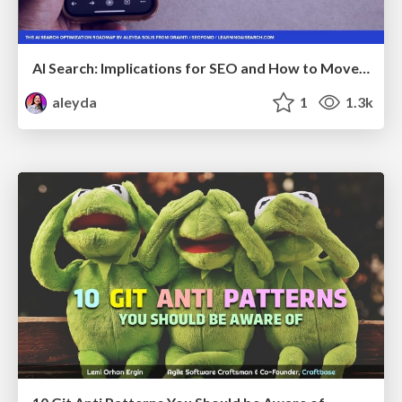
AI Search: Implications for SEO and How to Move Forward - #ShenzhenSEOConference
aleyda
1
1.3k