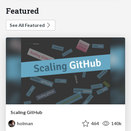
Featured
See All Featured
Scaling GitHub
holman
464
140k