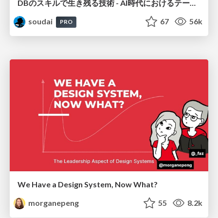
DBのスキルで生き残る技術 - AI時代におけるテーブル設計の勘所
soudai
67
56k
PRO
We Have a Design System, Now What?
morganepeng
55
8.2k