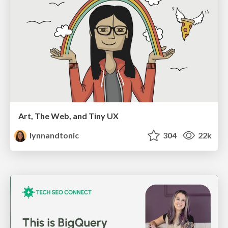
Art, The Web, and Tiny UX
lynnandtonic
304
22k