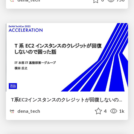
T系EC2インスタンスのクレジットが回復しないので困った話【DeNA TechCon 2023】
dena_tech
4
1k