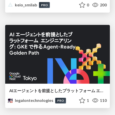
keio_smilab
0
200
PRO
AIエージェントを前提としたプラットフォーム エンジニアリング：GKEで作るAgent-Ready Golden Path
legalontechnologies
1
110
PRO