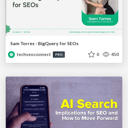
Sam Torres - BigQuery for SEOs
techseoconnect
0
450
PRO