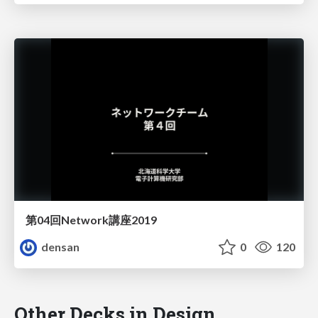
第04回Network講座2019
densan
0
120
Other Decks in Design