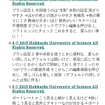
Rights Reserved.
ブラシ設定１ 今回使うのは“水彩” 水彩の設定 混ざり
やすさ →ほかの色との混ざりやすさ 色補充 →色の乗
りにくさ 数値が大きいほど 発色がいい ％テージは
不透明度 ダブルクリックでブラシ編集を呼び出 し、
ソフトエッジにチェック これをすると、柔らかい筆
に！！
4 © 2015 Hokkaido University of Science All
Rights Reserved.
ブラシ設定２ 筆や水彩を使うときに便利な、柔らか
い消しゴム デフォルトは固いけど、状況に応じて 使
いたいときがくるので登録しておく 赤でくくったや
つがブラシの新規作成 そこからこの編集画面を呼び
出し、消 しゴムを新しく追加 （デフォルトの消しゴ
ムとは別に作る）
5 © 2015 Hokkaido University of Science All
Rights Reserved.
ポートレート ←こう見ると細かく見えるけど ※拾い
画 こう見ると意外とテキトーなのが分かる→ ポート