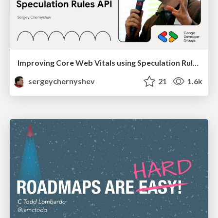
Improving Core Web Vitals using Speculation Rules API
sergeychernyshev
21
1.6k