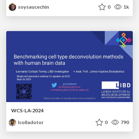
soysaucechin
0
1k
WCS-LA-2024
lcolladotor
0
790