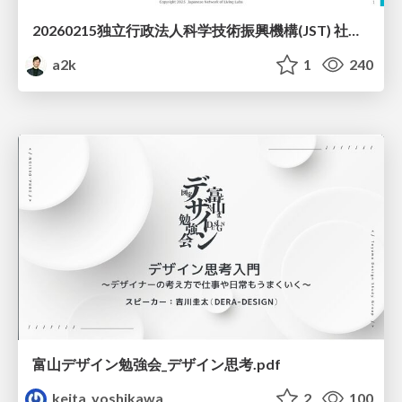
20260215独立行政法人科学技術振興機構(JST) 社会技術研究開発センター(RISTEX)ケアが根づく社会システム _公開シンポジウム
a2k
1
240
富山デザイン勉強会_デザイン思考.pdf
keita_yoshikawa
2
100