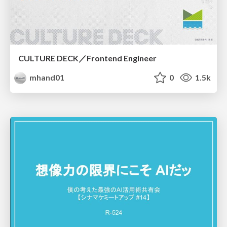
CULTURE DECK／Frontend Engineer
mhand01
0
1.5k