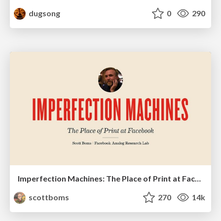
dugsong
0
290
Imperfection Machines: The Place of Print at Facebook
scottboms
270
14k