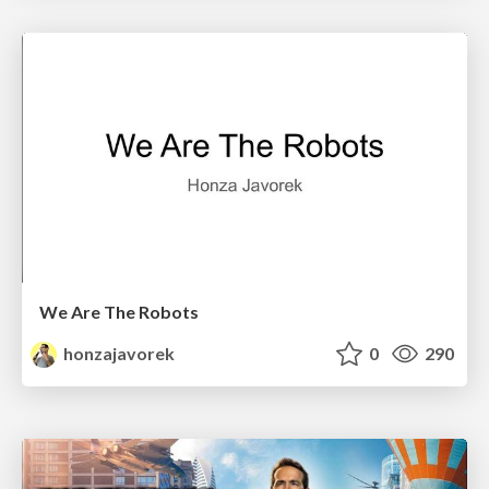
We Are The Robots
honzajavorek
0
290