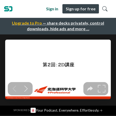
Sign in
Sign up for free
Upgrade to Pro
— share decks privately, control
downloads, hide ads and more …
·
Your Podcast. Everywhere. Effortlessly.
→
SPONSORED