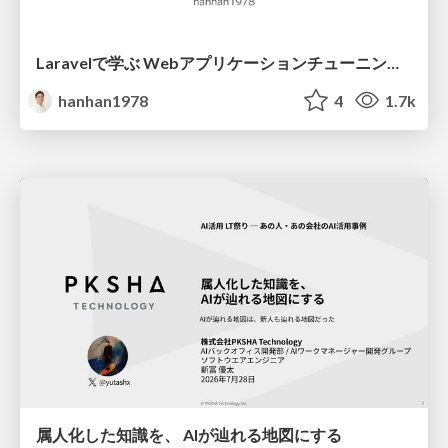
Laravelで学ぶ Webアプリケーションチューニング入門/web_application_tuning_101
hanhan1978
4
1.7k
属人化した知識を、 AIが辿れる地図にする