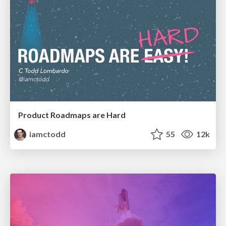
Product Roadmaps are Hard
iamctodd
55
12k