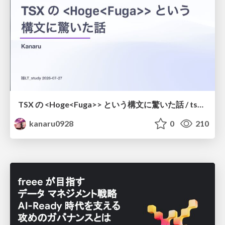
TSX の <Hoge<Fuga>> という構文に驚いた話 / tsx-type-argument-syntax
kanaru0928
0
210