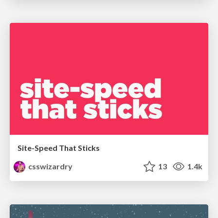
Site-Speed That Sticks
csswizardry
13
1.4k