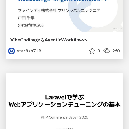
VibeCodingからAgenticWorkflowへ
starfish719
0
260