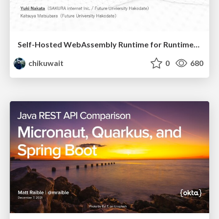
Self-Hosted WebAssembly Runtime for Runtime-Neutral Checkpoint/Restore in Edge–Cloud Continuum
chikuwait
0
680