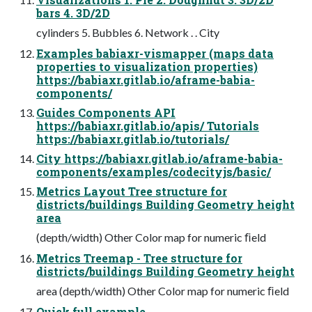
bars 4. 3D/2D
cylinders 5. Bubbles 6. Network . . City
Examples babiaxr-vismapper (maps data
properties to visualization properties)
https://babiaxr.gitlab.io/aframe-babia-
components/
Guides Components API
https://babiaxr.gitlab.io/apis/ Tutorials
https://babiaxr.gitlab.io/tutorials/
City https://babiaxr.gitlab.io/aframe-babia-
components/examples/codecityjs/basic/
Metrics Layout Tree structure for
districts/buildings Building Geometry height
area
(depth/width) Other Color map for numeric ﬁeld
Metrics Treemap - Tree structure for
districts/buildings Building Geometry height
area (depth/width) Other Color map for numeric ﬁeld
Quick full example