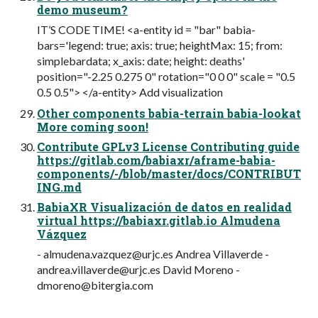
demo museum?
IT’S CODE TIME! <a-entity id = "bar" babia-
bars='legend: true; axis: true; heightMax: 15; from:
simplebardata; x_axis: date; height: deaths'
position="-2.25 0.275 0" rotation="0 0 0" scale = "0.5
0.5 0.5"> </a-entity> Add visualization
Other components babia-terrain babia-lookat
More coming soon!
Contribute GPLv3 License Contributing guide
https://gitlab.com/babiaxr/aframe-babia-
components/-/blob/master/docs/CONTRIBUT
ING.md
BabiaXR Visualización de datos en realidad
virtual https://babiaxr.gitlab.io Almudena
Vázquez
-
almudena.vazquez@urjc.es
Andrea Villaverde -
andrea.villaverde@urjc.es
David Moreno -
dmoreno@bitergia.com