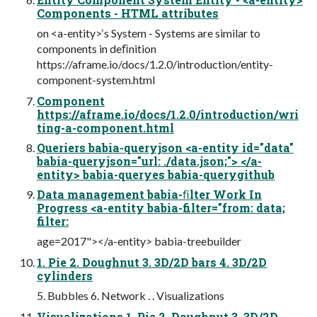
Components - HTML attributes
on <a-entity>‘s System - Systems are similar to
components in deﬁnition
https://aframe.io/docs/1.2.0/introduction/entity-
component-system.html
Component
https://aframe.io/docs/1.2.0/introduction/wri
ting-a-component.html
Queriers babia-queryjson <a-entity id="data"
babia-queryjson="url: ./data.json;"> </a-
entity> babia-queryes babia-querygithub
Data management babia-ﬁlter Work In
Progress <a-entity babia-filter="from: data;
filter:
age=2017"></a-entity> babia-treebuilder
1. Pie 2. Doughnut 3. 3D/2D bars 4. 3D/2D
cylinders
5. Bubbles 6. Network . . Visualizations
Visualizations 1. Pie 2. Doughnut 3. 3D/2D