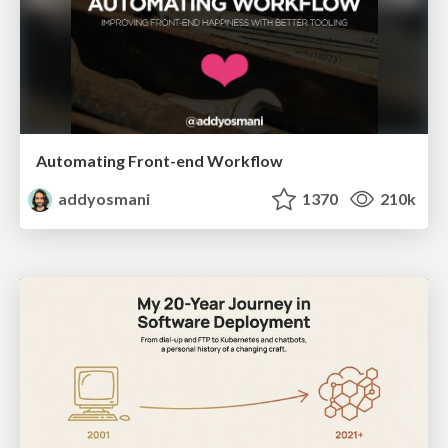
Automating Front-end Workflow
addyosmani
1370
210k