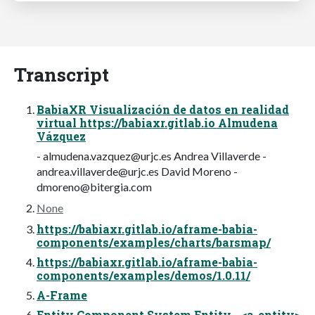
Transcript
BabiaXR Visualización de datos en realidad
virtual https://babiaxr.gitlab.io Almudena
Vázquez
-
almudena.vazquez@urjc.es
Andrea Villaverde -
andrea.villaverde@urjc.es
David Moreno -
dmoreno@bitergia.com
None
https://babiaxr.gitlab.io/aframe-babia-
components/examples/charts/barsmap/
https://babiaxr.gitlab.io/aframe-babia-
components/examples/demos/1.0.11/
A-Frame
Entity Component System Entity - <a-entity>