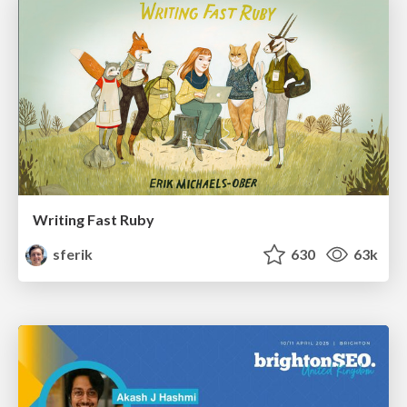
Writing Fast Ruby
sferik
630
63k