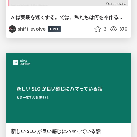
AIは実装を速くする。では、私たちは何を今作るべきか？－立場を越えてリリースに向き合ったチーム開発の実践 / 20260801 Hiromi Nakaya and Naoki Takahashi
shift_evolve
3
370
PRO
新しい SLO が良い感じにハマっている話