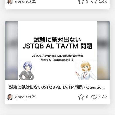
dproject21
3
1.6k
試験に絶対出ないJSTQB AL TA,TM問題 / Questions that will never be given on the exam of JSTQB advanced level
dproject21
0
1.6k