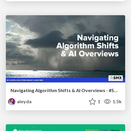
Navigating Algorithm Shifts & AI Overviews - #SMXNext
aleyda
1
1.5k