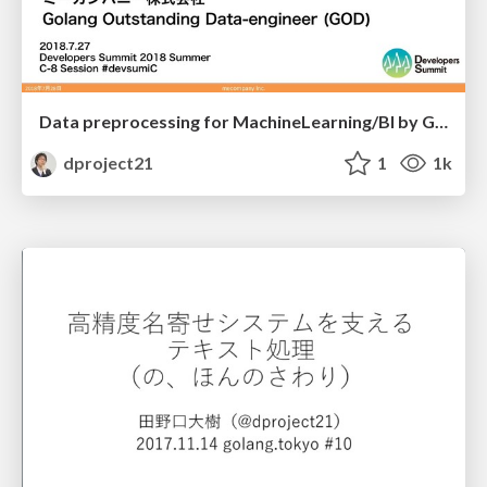
Data preprocessing for MachineLearning/BI by Golang and MySQL UDF
dproject21
1
1k