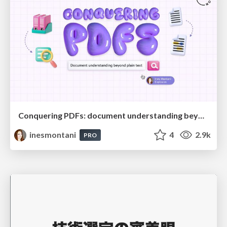
Conquering PDFs: document understanding beyond plain text
inesmontani
4
2.9k
PRO