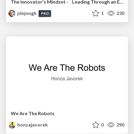
The innovator’s Mindset - Leading Through an Era of Exponential Change - McGill University 2025
jdejongh
1
230
PRO
We Are The Robots
honzajavorek
0
290