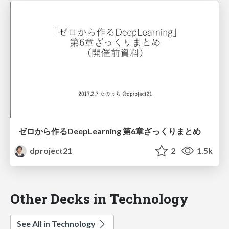
ゼロから作るDeepLearning 第6章ざっくりまとめ
dproject21
2
1.5k
Other Decks in Technology
See All in Technology