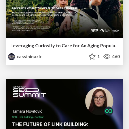
Leveraging Curiosity to Care for An Aging Population
cassininazir
1
460