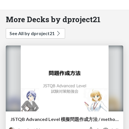
More Decks by dproject21
See All by dproject21
JSTQB Advanced Level 模擬問題作成方法 / methodology to questions creation for JSTQB advanced level