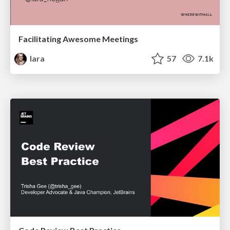
Facilitating Awesome Meetings
lara
57
7.1k