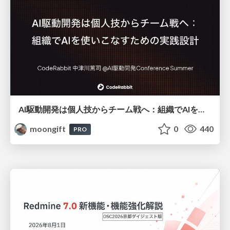
AI駆動開発は個人技からチーム戦へ：組織でAIを使いこなすための実践設計
moongift
0
440
PRO