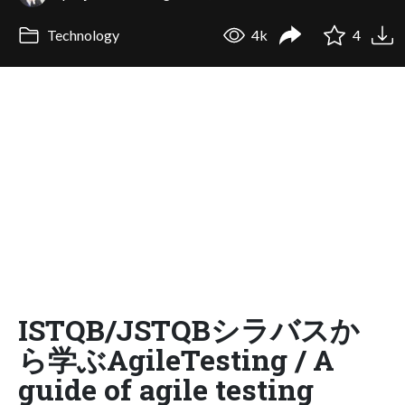
Technology
4k
4
ISTQB/JSTQBシラバスか
ら学ぶAgileTesting / A
guide of agile testing