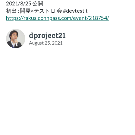
2021/8/25 公開
初出 : 開発×テスト LT会 #devtestlt
https://rakus.connpass.com/event/218754/
dproject21
August 25, 2021