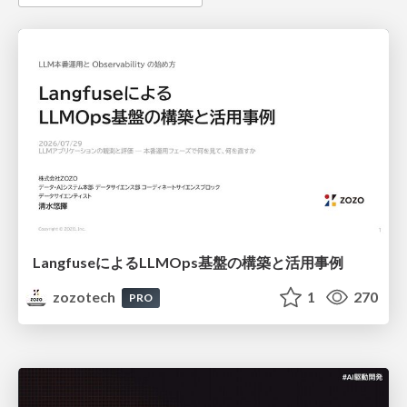
LangfuseによるLLMOps基盤の構築と活用事例
zozotech
1
270
PRO