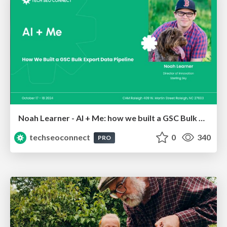
Noah Learner - AI + Me: how we built a GSC Bulk Export data pipeline
techseoconnect
0
340
PRO