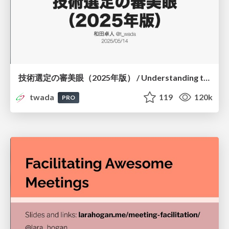
技術選定の審美眼（2025年版） / Understanding the Spiral of Technologies 2025 edition
twada
119
120k
PRO