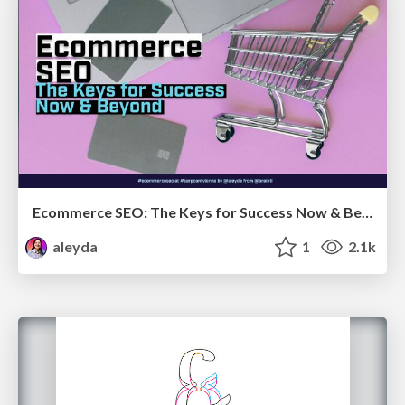
Ecommerce SEO: The Keys for Success Now & Beyond - #SERPConf2024
aleyda
1
2.1k