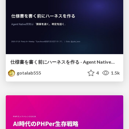
仕様書を書く前にハーネスを作る - Agent Native開発は「探索を速く、判定を固く」
gotalab555
4
1.5k