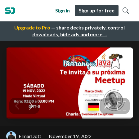
Sign in
Sign up for free
Upgrade to Pro
— share decks privately, control
downloads, hide ads and more …
ElmarDott
November 19, 2022