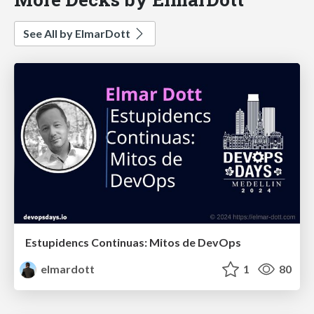
See All by ElmarDott
Estupidencs Continuas: Mitos de DevOps
elmardott
1
80