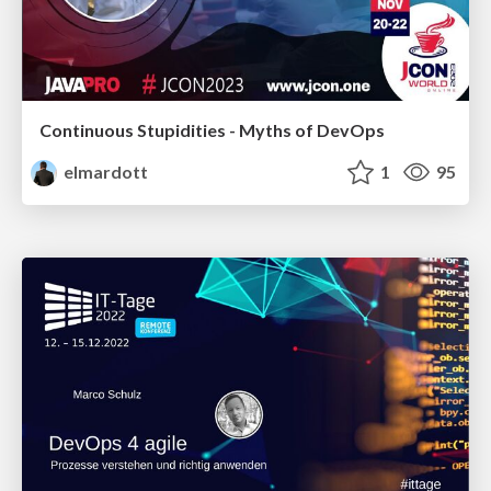
Continuous Stupidities - Myths of DevOps
elmardott
1
95