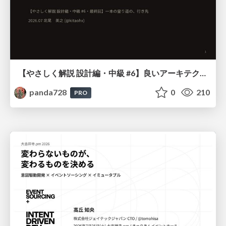
【やさしく解説 設計編・中級 #6】良いアーキテクチャとは ～ 一本の登り道の、行き先 ～
panda728
0
210
PRO