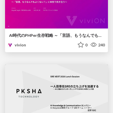
AI時代のPHPer生存戦略 ～「言語、もうなんでもよくない？」に本気で向き合う～
vivion
0
240