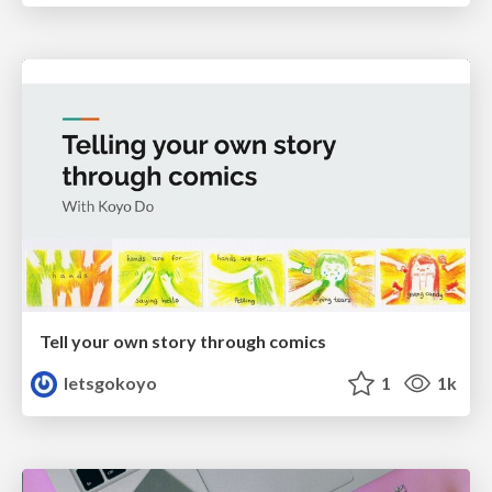
Tell your own story through comics
letsgokoyo
1
1k