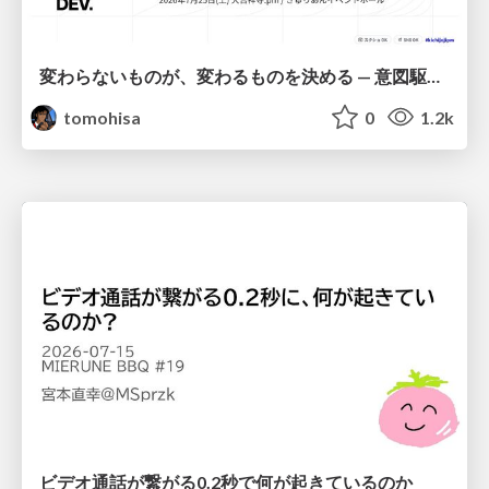
変わらないものが、変わるものを決める — 意図駆動開発 × イベントソーシング × イミュータブル | What Doesn't Change Decides What Can — IDD × Event Sourcing × Immutability
tomohisa
0
1.2k
ビデオ通話が繋がる0.2秒で何が起きているのか