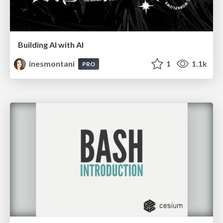
Building AI with AI
inesmontani
1
1.1k
PRO