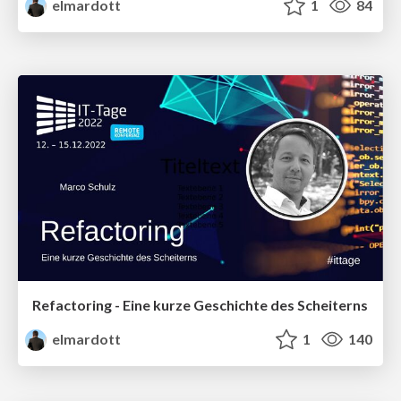
elmardott
1
84
Refactoring - Eine kurze Geschichte des Scheiterns
elmardott
1
140