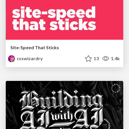
Site-Speed That Sticks
csswizardry
13
1.4k