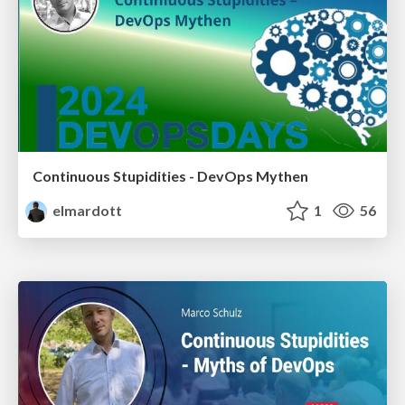
Continuous Stupidities - DevOps Mythen
elmardott
1
56