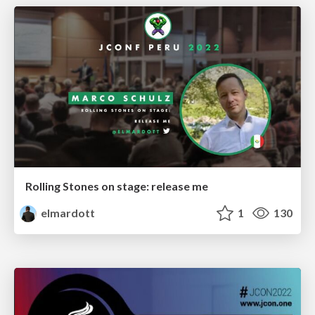
Rolling Stones on stage: release me
elmardott
1
130