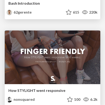
Bash Introduction
62gerente
615
220k
How STYLIGHT went responsive
nonsquared
100
6.2k