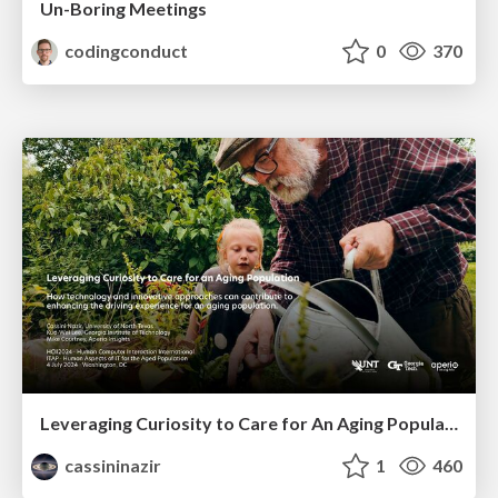
Un-Boring Meetings
codingconduct
0
370
Leveraging Curiosity to Care for An Aging Population
cassininazir
1
460