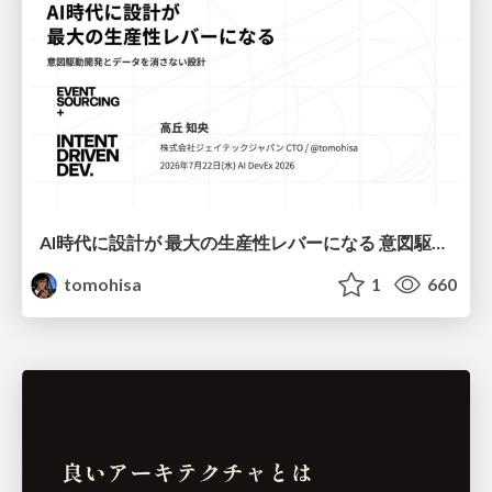
AI時代に設計が 最大の生産性レバーになる 意図駆動開発とデータを消さない設計｜Don't Delete Your Data or Your Intent — Design as the Deepest Lever in the AI Era
tomohisa
1
660