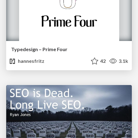
Typedesign – Prime Four
hannesfritz
42
3.1k