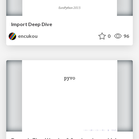
Import Deep Dive
encukou
0
96