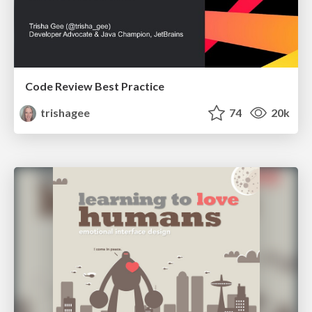
Code Review Best Practice
trishagee
74
20k