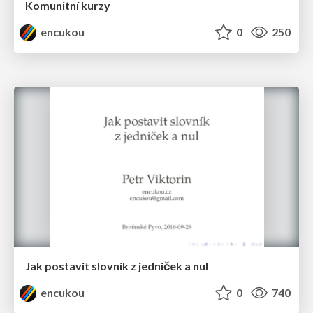
Komunitní kurzy
encukou
0
250
Jak postavit slovník z jedniček a nul
encukou
0
740