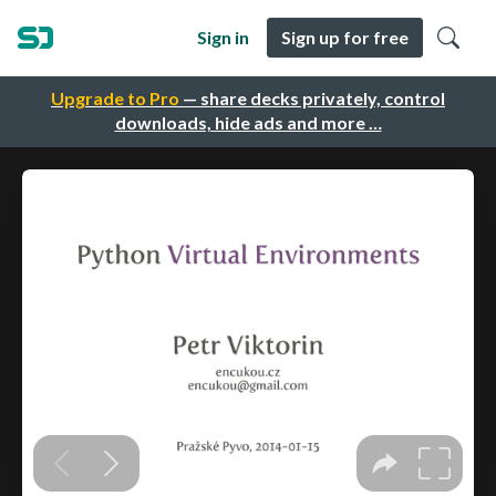
Sign in
Sign up for free
Upgrade to Pro
— share decks privately, control
downloads, hide ads and more …