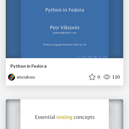
Python in Fedora
encukou
0
120