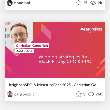
honnibal
25
2k
brightonSEO & MeasureFest 2025 - Christian Goodrich - Winning strategies for Black Friday CRO & PPC
cargoodrich
3
760