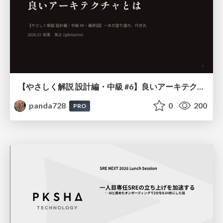
【やさしく解説 設計編・中級 #6】良いアーキテクチャとは ～ 一本の登り道の、行き先 ～
panda728
0
200
PRO