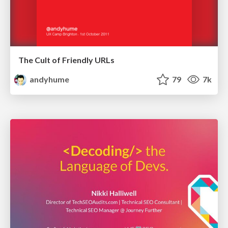
The Cult of Friendly URLs
andyhume
79
7k