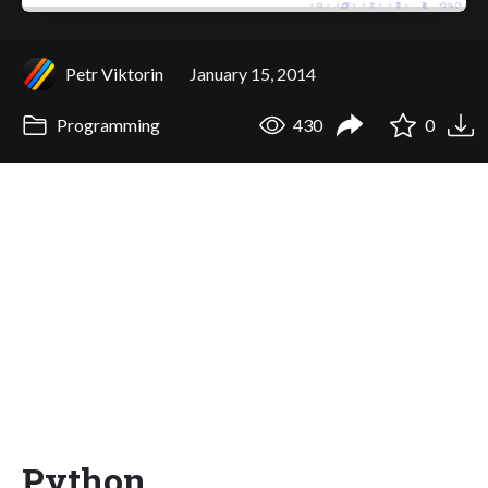
Petr Viktorin
January 15, 2014
Programming
430
0
Python