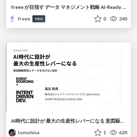
freee が目指す データ マネジメント戦略 AI-Ready 時代を支える 攻めのガバナンスとは
freee
0
240
PRO
AI時代に設計が 最大の生産性レバーになる 意図駆動開発とデータを消さない設計｜Don't Delete Your Data or Your Intent — Design as the Deepest Lever in the AI Era
tomohisa
1
620