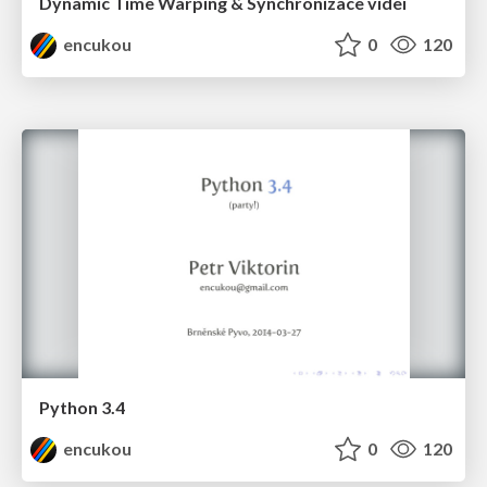
Dynamic Time Warping & Synchronizace videí
encukou
0
120
Python 3.4
encukou
0
120