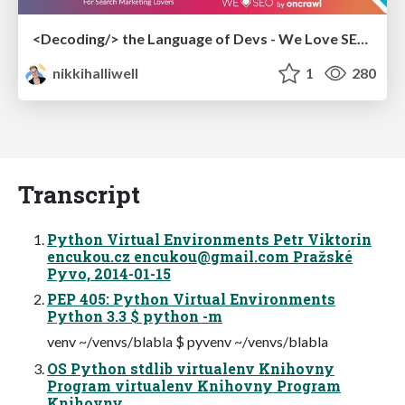
<Decoding/> the Language of Devs - We Love SEO 2024
nikkihalliwell
1
280
Transcript
Python Virtual Environments Petr Viktorin
encukou.cz
encukou@gmail.com
Pražské
Pyvo, 2014-01-15
PEP 405: Python Virtual Environments
Python 3.3 $ python -m
venv ~/venvs/blabla $ pyvenv ~/venvs/blabla
OS Python stdlib virtualenv Knihovny
Program virtualenv Knihovny Program
Knihovny