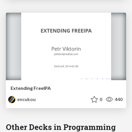
Extending FreeIPA
encukou
0
440
Other Decks in Programming