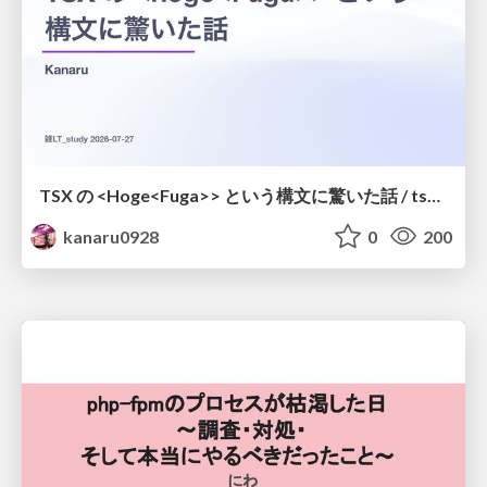
TSX の <Hoge<Fuga>> という構文に驚いた話 / tsx-type-argument-syntax
kanaru0928
0
200