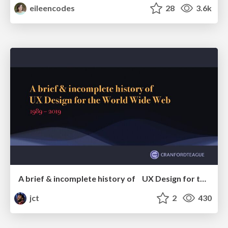
eileencodes
28
3.6k
A brief & incomplete history of UX Design for the World Wide Web: 1989–2019
jct
2
430