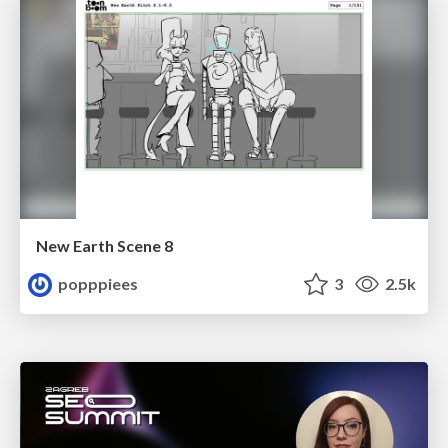
New Earth Scene 8
popppiees
3
2.5k