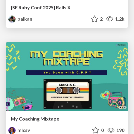
[SF Ruby Conf 2025] Rails X
palkan
2
1.2k
My Coaching Mixtape
mlcsv
0
190