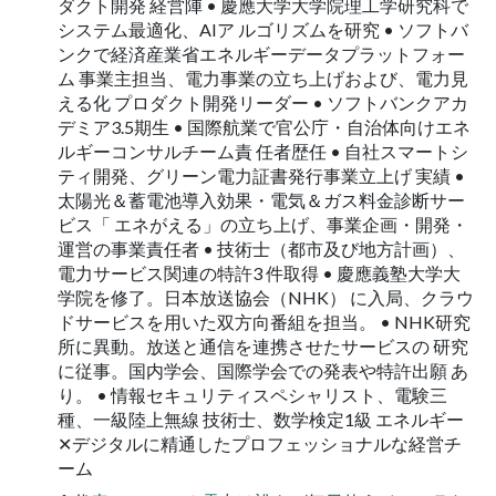
ダクト開発 経営陣 • 慶應大学大学院理工学研究科で
システム最適化、AIア ルゴリズムを研究 • ソフトバ
ンクで経済産業省エネルギーデータプラットフォー
ム 事業主担当、電力事業の立ち上げおよび、電力見
える化 プロダクト開発リーダー • ソフトバンクアカ
デミア3.5期生 • 国際航業で官公庁・自治体向けエネ
ルギーコンサルチーム責 任者歴任 • 自社スマートシ
ティ開発、グリーン電力証書発行事業立上げ 実績 •
太陽光＆蓄電池導入効果・電気＆ガス料金診断サー
ビス「 エネがえる」の立ち上げ、事業企画・開発・
運営の事業責任者 • 技術士（都市及び地方計画）、
電力サービス関連の特許3 件取得 • 慶應義塾大学大
学院を修了。日本放送協会（NHK） に入局、クラウ
ドサービスを用いた双方向番組を担当。 • NHK研究
所に異動。放送と通信を連携させたサービスの 研究
に従事。国内学会、国際学会での発表や特許出願 あ
り。 • 情報セキュリティスペシャリスト、電験三
種、一級陸上無線 技術士、数学検定1級 エネルギー
✕デジタルに精通したプロフェッショナルな経営チ
ーム