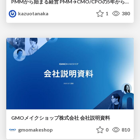
PMMから始まる経営 PMM→CMO/CPOの5年から導いた、 PMMの役割
kazuotanaka
1
380
GMOメイクショップ株式会社 会社説明資料
gmomakeshop
0
810