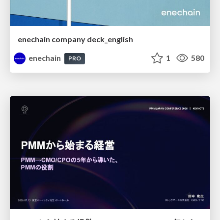
enechain company deck_english
enechain
1
580
PRO