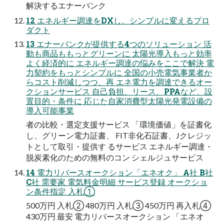
解決するエナーバンク
12 エネルギー調達をDXし、シンプルに変えるプロ
ダクト
13 エナーバンクが提供する4つのソリューション 活
動も商品ももっとグリーンに 太陽光導入もっと効率
よく経済的に エネルギー調達の悩みをここで解決 電
力契約をもっとシンプルに 全国の小売電気事業者か
らコスト削減しつつ、再 エネ電力を調達できるオー
クションサービス 自己負担、リース、PPAなど、設
置目的・条件に 応じた自家消費型太陽光発電設備の
導入可能事業
者の比較・選定支援サービス 「環境価値」を証書化
し、グリーン電力証書、 FIT非化石証書、Jクレジッ
トとして取引・提供す るサービス エネルギー調達・
脱炭素化のための無料のコン シェルジュサービス
14 電力リバースオークション「エネオク」 A社 B社
C社 需要家 電気料金明細 サービス登録 オークショ
ン条件指定 入札①
500万円 入札② 480万円 入札③ 450万円 再入札④
430万円 最安 電力リバースオークション 「エネオ