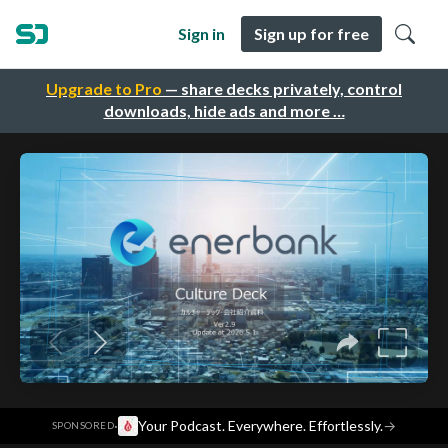
Sign in
Sign up for free
Upgrade to Pro
— share decks privately, control
downloads, hide ads and more …
·
Your Podcast. Everywhere. Effortlessly.
→
SPONSORED