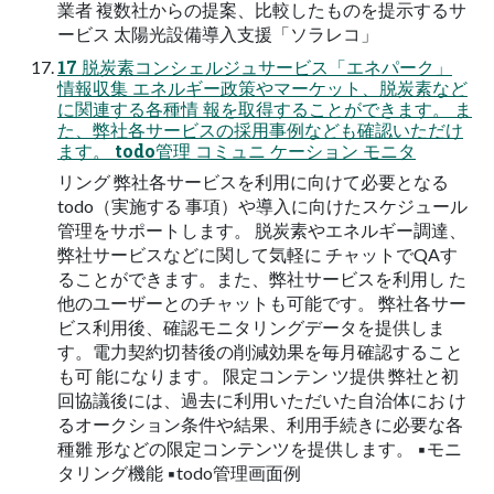
業者 複数社からの提案、比較したものを提示するサ
ービス 太陽光設備導入支援「ソラレコ」
17 脱炭素コンシェルジュサービス「エネパーク」
情報収集 エネルギー政策やマーケット、脱炭素など
に関連する各種情 報を取得することができます。 ま
た、弊社各サービスの採用事例なども確認いただけ
ます。 todo管理 コミュニ ケーション モニタ
リング 弊社各サービスを利用に向けて必要となる
todo（実施する 事項）や導入に向けたスケジュール
管理をサポートします。 脱炭素やエネルギー調達、
弊社サービスなどに関して気軽に チャットでQAす
ることができます。また、弊社サービスを利用し た
他のユーザーとのチャットも可能です。 弊社各サー
ビス利用後、確認モニタリングデータを提供しま
す。電力契約切替後の削減効果を毎月確認すること
も可 能になります。 限定コンテン ツ提供 弊社と初
回協議後には、過去に利用いただいた自治体にお け
るオークション条件や結果、利用手続きに必要な各
種雛 形などの限定コンテンツを提供します。 ▪モニ
タリング機能 ▪todo管理画面例