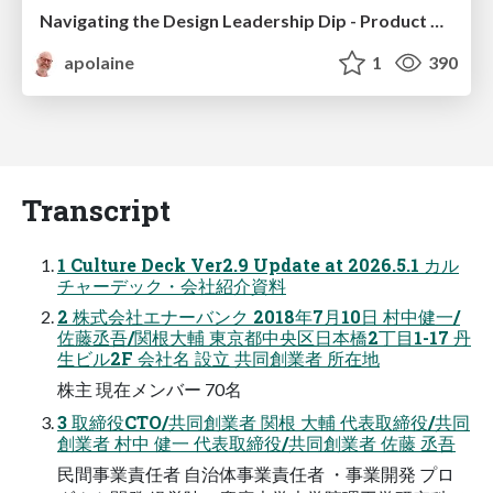
Navigating the Design Leadership Dip - Product Design Week Design Leaders+ Conference 2024
apolaine
1
390
Transcript
1 Culture Deck Ver2.9 Update at 2026.5.1 カル
チャーデック・会社紹介資料
2 株式会社エナーバンク 2018年7月10日 村中健一/
佐藤丞吾/関根大輔 東京都中央区日本橋2丁目1-17 丹
生ビル2F 会社名 設立 共同創業者 所在地
株主 現在メンバー 70名
3 取締役CTO/共同創業者 関根 大輔 代表取締役/共同
創業者 村中 健一 代表取締役/共同創業者 佐藤 丞吾
民間事業責任者 自治体事業責任者 ・事業開発 プロ