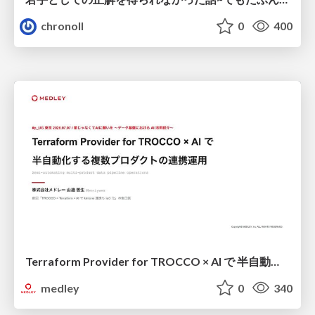
chronoll
0
400
Terraform Provider for TROCCO × AI で 半自動化する複数プロダクトの連携運用 / Semi-Automating Multi-Product Data Integration Ops with the Terraform Provider for TROCCO × AI
medley
0
340