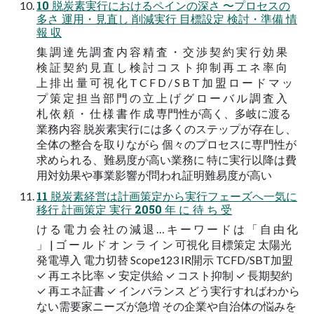
10 脱炭素実行におけるペインの深さ 〜プロセスの
多さ 運用・見直し 削減実行 目標設定 検討・準備 情
報 収
集 調 達 先 調 査 内 容 精 査 ・ 交 渉 契 約 実 行 効 果
検 証 契 約 見 直 し 検 討 コ ス ト 抑 制 再 エ ネ 率 向
上 排 出 量 可 視 化 T C F D / S B T 加 盟 ロ ー ド マ ッ
プ 策 定 担 当 部 門 の 立 上 げ グ ロ ー バ ル 調 査 入
札 依 頼 ・ 仕 様 書 作 成 専門性が高く、多岐に渡る
業務内容 脱炭素実行には多くのステップが存在し、
全体の整合を取りながら 個々のプロセスに専門性が
求められる、難易度が高い業務に 特に実行以降は費
用対効果や事業影響が問われ証明難易度が高い
11 脱炭素経営は計画策定から実行フェーズへ一気に
移行 計画策定 実行 2050 年 に 待 ち 受
け る 電 力 会 社 の 減 退 … キ ー ワ ー ド は 「 自 由 化
」 | ゴ ー ル ド オ ン ラ イ ン 可視化 目標策定 太陽光
発電導入 電力切替 Scope123 IR開示 TCFD/SBT加盟
✓ 再エネ比率 ✓ 安定供給 ✓ コスト抑制 ✓ 長期契約
✓ 再エネ証書 ✓ インバランス どう実行すればわから
ない需要家ニーズが急増 その企業や自治体の悩みを