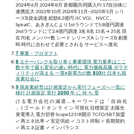
2024年6月 2024年8月 首都圏共同購入PJ 17自治体に
連携拡大 2022年10月 2024年11月~2025年5月 シリ
ーズB資金調達 総額8.2億円 JIC VGI、NVCC、
SpiralC、あきぎんC より1stラウンドで5.8億円調達
2ndラウンドにて2.4億円調達 3名 8名 15名→ 25名 現
在70名 メンバー数 シード シリーズA シリーズB 創業
時 時代に合わせて必要とされる サービスへ進化
7 事業・プロダクト
8 エナーバンクを取り巻く事業環境 電力業界はここ
数十年で最も変化の速い時代に 電力価格高騰 ボラテ
ィリティが高まる 一電+新電力の数 810社 日本も脱
炭素社会に
9 脱炭素経営は計画策定から実行フェーズへ一気に
移行 計画策定 実行 2050 年 に 待 ち 受
け る 電 力 会 社 の 減 退 … キ ー ワ ー ド は 「 自 由 化
」 | ゴ ー ル ド オ ン ラ イ ン 可視化 目標策定 太陽光
発電導入 電力切替 Scope123 IR開示 TCFD/SBT加盟
✓ 再エネ比率 ✓ 安定供給 ✓ コスト抑制 ✓ 長期契約
✓ 再エネ証書 ✓ インバランス