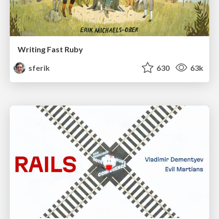
Writing Fast Ruby
sferik
630
63k