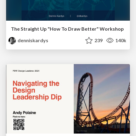
The Straight Up "How To Draw Better" Workshop
denniskardys
239
140k