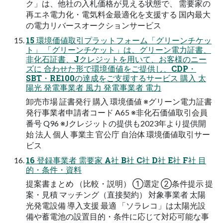
ク」は、他社の入札価格が見える状態で、 需要家の
再エネ電力化・電気料金最適化を支援する 国内最大
の電力リバースオークションサービス
15 環境価値取引プラットフォーム「グリーンチケッ
ト」 「グリーンチケット」は、グリーン電力証書、
非化石証書、Jクレジットを用いて、お客様のニー
ズに 合わせた形で環境価値をご提供し、CDP・
SBT・RE100の達成をご支援するサービス 購入 太
陽光 発電事業者 風力 発電事業者 電力
卸売市場 証書発行 購入 環境価値 ※グリーン電力証書
発行事業者申請者コード A65 ※非化石価値取引会員
番号 Q96 ※Jクレジットの提供も2023年より提供開
始 法人 個人 事業主 官公庁 自治体 環境価値取引サー
ビス
16 登録事業者 需要家 A社 B社 C社 D社 E社 F社 目
的・条件・資料
提案書まとめ （比較・説明） ①選定 ②条件提示 提
案・見積 マッチング（直接契約） 対象事業者 太陽
光発電設備 導入支援 最適 「ソラレコ」は太陽光設
備や蓄電池の設置目的・条件に応じて対応可能な事