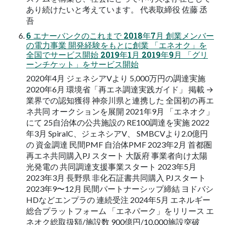
あり続けたいと考えています。 代表取締役 佐藤 丞
吾
6 エナーバンクのこれまで 2018年7月 創業メンバー
の電力事業 開発経験をもとに創業 「エネオク」を
全国でサービス開始 2019年1月 2019年9月 「グリ
ーンチケット」をサービス開始
2020年4月 ジェネシアVより 5,000万円の調達実施
2020年6月 環境省「再エネ調達実践ガイド」 掲載 →
業界での認知獲得 神奈川県と連携した 全国初の再エ
ネ共同 オークションを展開 2021年9月 「エネオク」
にて 25自治体の公共施設の RE100調達を実施 2022
年3月 SpiralC、ジェネシアV、 SMBCVより2.0億円
の 資金調達 民間PMF 自治体PMF 2023年2月 首都圏
再エネ共同購入PJ スタート 大阪府 事業者向け太陽
光発電の 共同調達支援事業スタート 2023年5月
2023年3月 長野県 非化石証書共同購入 PJスタート
2023年9〜12月 民間パートナーシップ締結 ヨドバシ
HDなどエンプラの 連続受注 2024年5月 エネルギー
総合プラットフォーム 「エネパーク」をリリース エ
ネオク総取扱額/施設数 900億円/10,000施設突破