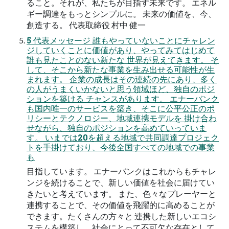
ること。それが、私たちが目指す未来です。 エネル
ギー調達をもっとシンプルに。 未来の価値を、今、
創造する。 代表取締役 村中 健一
5 代表メッセージ 誰もやっていないことにチャレン
ジしていくことに価値があり、やってみてはじめて
誰も見たことのない新たな 世界が見えてきます。 そ
して、そこから新たな事業を生み出せる可能性が生
まれます。 企業の成長はその連続の先にあり、多く
の人がうまくいかないと思う領域ほど、独自のポジ
ションを築ける チャンスがあります。 エナーバンク
も国内唯一のサービスを築き、そこに公平公正のポ
リシーとテクノロジー、地域連携モデルを 掛け合わ
せながら、独自のポジションを高めていっていま
す。 いまでは20を超える地域で共同調達プロジェク
トを手掛けており、今後全国すべての地域での事業
も
目指しています。 エナーバンクはこれからもチャレ
ンジを続けることで、新しい価値を社会に届けてい
きたいと考えています。 また、色々なプレーヤーと
連携することで、その価値を飛躍的に高めることが
できます。たくさんの方々と 連携した新しいエコシ
ステムを構築し、社会にとって不可欠な存在として