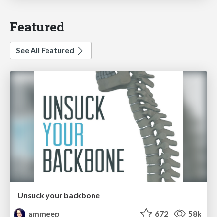
Featured
See All Featured
Unsuck your backbone
ammeep
672
58k