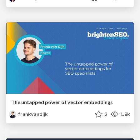
The untapped power of vector embeddings
frankvandijk
2
1.8k