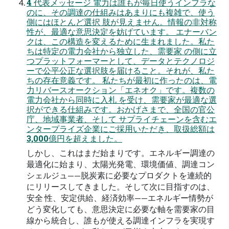
4 代表メッセージ 電力は誰もが毎日使うインフラな
のに、その調達の仕組みはあまりにも複雑で、使う
側にはほとんど選択 肢が見えません。情報の非対称
性が、最適な意思決定を妨げています。 エナーバン
クは、この構造を変えるために生まれました。私た
ちは特定の電力会社から独立した、需要家 の側に立
つプラットフォーマーとして、データとテクノロジ
ーで公平公正な選択肢を届けること。それが、私た
ちの存在意義です。 私たちが最初に作ったのは、電
力リバースオークション「エネオク」です。複数の
電力会社から同時に入札 を受け、需要家が最適な選
択ができる仕組みです。おかげさまで、全国の官公
庁、地域事業者、そして サプライチェーンを含むエ
ンタープライズ企業にご採用いただき、取扱総額は
3,000億円を超えました。
しかし、これはまだ始まりです。エネルギー調達の
最適化に始まり、太陽光発電、環境価値、調達コン
シェルジュ——脱炭素に必要なプロダクトを連続的
にリリースしてきました。そして次に目指すのは、
安全 性、安定供給、経済効率——エネルギー情勢が
どう変化しても、意思決定に必要な軸を需要家の目
線から統合し、誰もが使える調達インフラを実現す