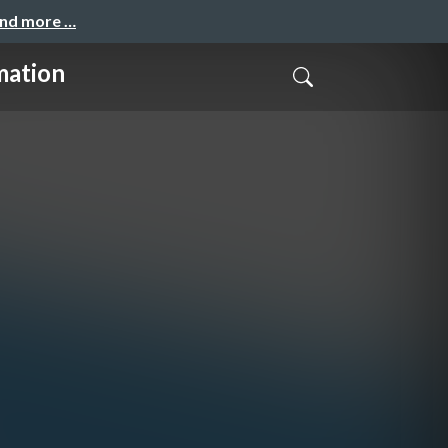
and more …
tion