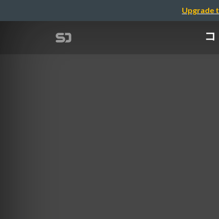
Upgrade t
コ