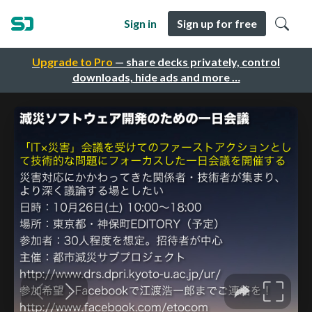
Sign in
Sign up for free
Upgrade to Pro
— share decks privately, control
downloads, hide ads and more …