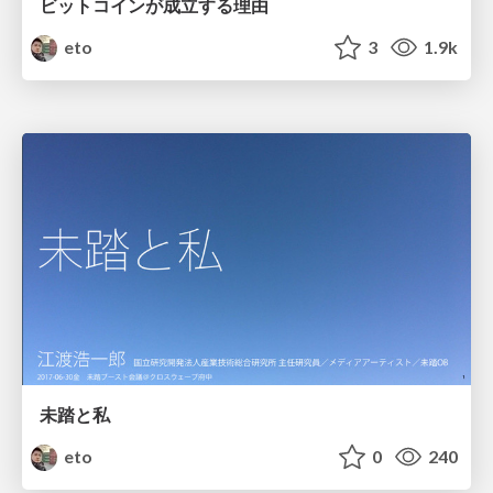
ビットコインが成立する理由
eto
3
1.9k
未踏と私
eto
0
240