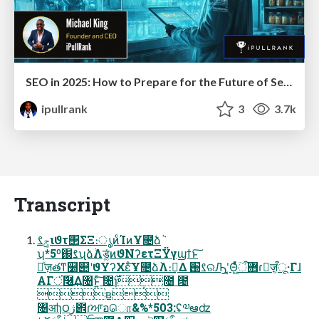
SEO in 2025: How to Prepare for the Future of Search
ipullrank
3
3.7k
Transcript
ݮࡂιϑτ΢ΣΞ։ൃͷͨΊͷҰ೔ձٞ
ʮ*5ºࡂ֐ʯձٞΛड͚ͯͷϑΝʔετΞΫγϣϯͱ͠
ٕͯज़తͳ໰୊ʹϑΥʔΧεͨ͠Ұ೔ձٞΛ։࠵͢Δ ࡂ֐ରԠʹ͔͔Θ͖ͬͯͨؔ܎ऀɾٕज़ऀ͕ू·Γɺ
ΑΓਂٞ͘࿦͢Δ৔ͱ͍ͨ͠ ೔࣌ɿ݄೔ ౔
ʙ
৔ॴɿ౦ژ౎ɾਆอொ&%*503:ʢ༧ఆʣ