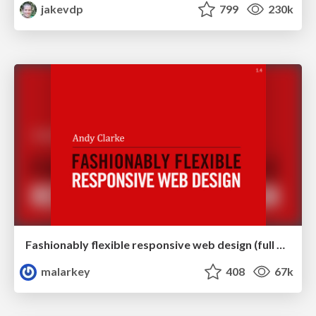
jakevdp
799
230k
Fashionably flexible responsive web design (full day workshop)
malarkey
408
67k