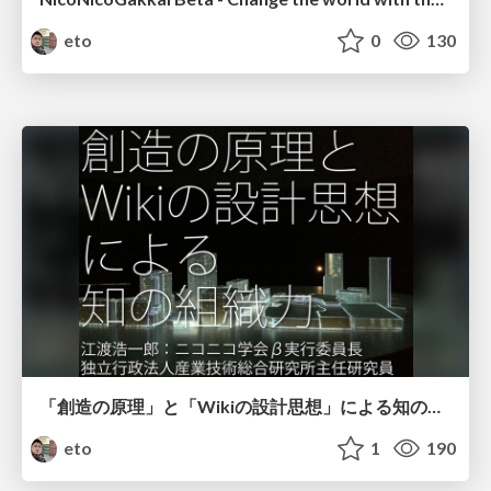
eto
0
130
「創造の原理」と「Wikiの設計思想」による知の組織力
eto
1
190