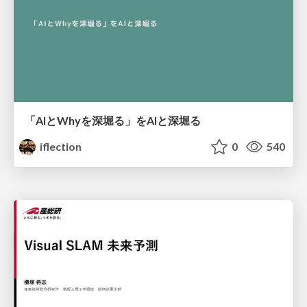
「AIとWhyを深堀る」をAIと深堀る
iflection
0
540