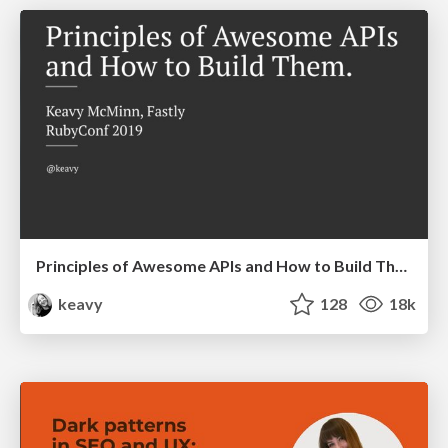
Principles of Awesome APIs and How to Build Them.
keavy
128
18k