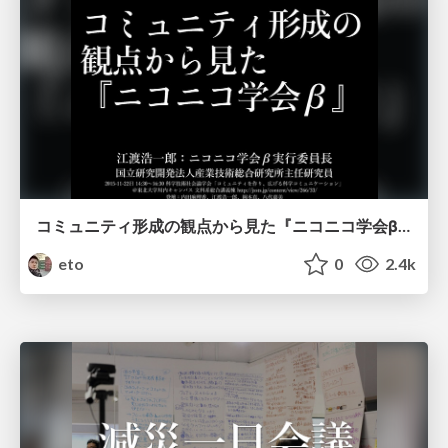
コミュニティ形成の観点から見た『ニコニコ学会β』
eto
0
2.4k