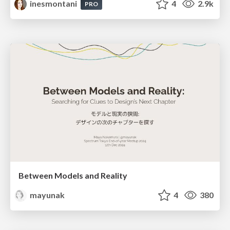
inesmontani
4
2.9k
PRO
Between Models and Reality
mayunak
4
380