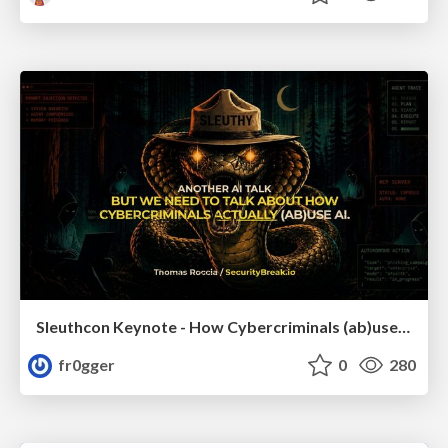
Sleuthcon Keynote - How Cybercriminals (ab)use AI
fr0gger
0
280