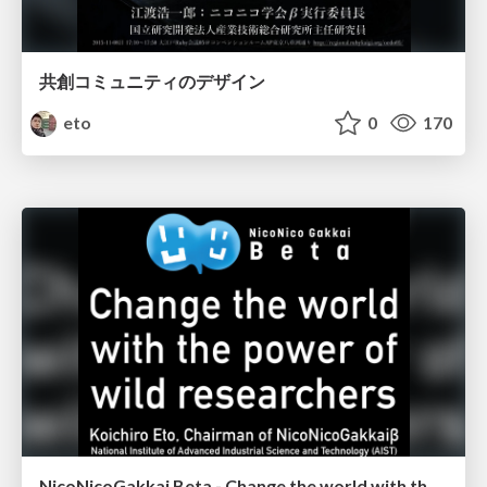
共創コミュニティのデザイン
eto
0
170
NicoNicoGakkai Beta - Change the world with the power of wild researchers