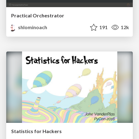
Practical Orchestrator
shlominoach
191
12k
Statistics for Hackers