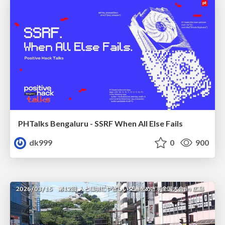
PHTalks Bengaluru - SSRF When All Else Fails
dk999
0
900