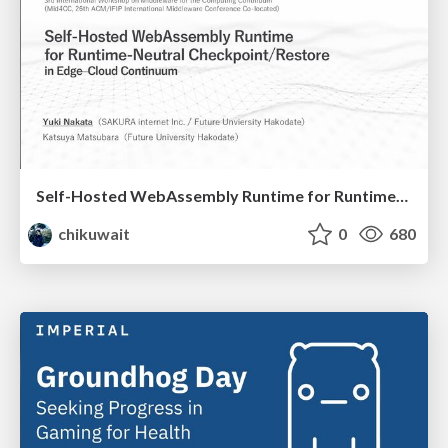
Self-Hosted WebAssembly Runtime for Runtime-Neutral Checkpoint/Restore in Edge–Cloud Continuum
chikuwait
0
680