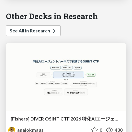
Other Decks in Research
See All in Research
[Fishers] DIVER OSINT CTF 2026 特化AIエージェントハーネスで挑戦するOSINT CTF
analokmaus
0
430