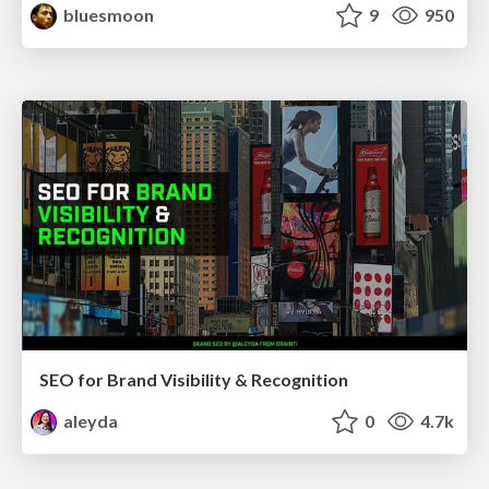
bluesmoon
9
950
SEO for Brand Visibility & Recognition
aleyda
0
4.7k