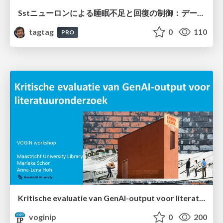
Sstニューロンによる睡眠不足と回復の制御：データ駆動型トランスクリプトーム解析
tagtag
0
110
PRO
Kritische evaluatie van GenAI-output voor literatuuronderzoek
voginip
0
200