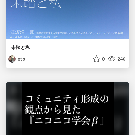
未踏と私
eto
0
240