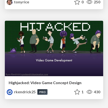
tonyrice
0
250
Highjacked: Video Game Concept Design
rkendrick25
1
430
PRO