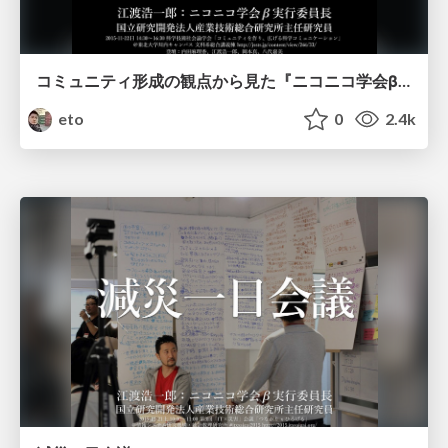
コミュニティ形成の観点から見た『ニコニコ学会β』
eto
0
2.4k