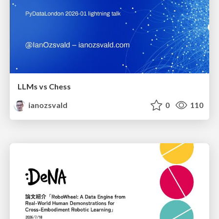
LLMs vs Chess
ianozsvald
0
110