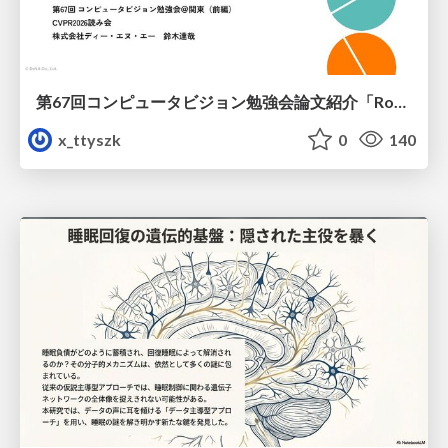
第67回コンピュータビジョン勉強会論文紹介「RoboWheel: A Data Engine from Real-World Human Demonstrations for Cross-Embodiment Robotic Learning」
x_ttyszk
0
140