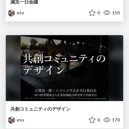
減災一日会議
eto
0
150
共創コミュニティのデザイン
eto
0
170