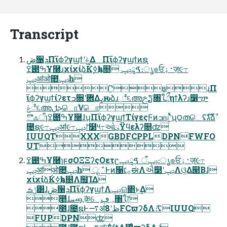
Transcript
ڞ૑ܕΠϊϕʔγϣϯʹݟΔ Πϊϕʔγϣϯͷຊ࣭
ߐ౉ߒҰ࿠ɹχίχίֶձЌ࣮ߦҕһ௕ ࠃཱݚڀ։ൃ๏ਓ࢈ۀٕज़૯߹
ݚڀॴओ೚ݚڀһ
ՐʙɹΠ
ϊϕʔγϣϯίʔετߏ૝ʹ܎Δߨԋձɹˏೆ૬അࢢຽ৘ใަྲྀηϯλʔɹ෱ౡ
ݝೆ૬അࢢݪொ۠Ѵொ
ొஃऀɿߐ౉ߒҰ࿠ɺʮΠϊϕʔγϣϯΤίγεςϜͷߏஙʹ͍ͭͯʯ౦തெʢגࣜձࣾ
೔ຊ૯߹ݚڀॴ૯߹ݚڀ෦໳༥߹ઓུΫϥελʔ௕ʣ
IUUQTXXXGBDFCPPLDPNFWFO
UT
ߐ౉ߒҰ࿠ɿϝσΟΞΞʔςΟετʗݚڀऀ ࠃཱݚڀ։ൃ๏ਓ࢈ۀٕज़૯߹
ݚڀॴओ೚ݚڀһ ूஂͰͷ૑࡞׆ಈΛઐ໳ʹݚڀΛଓ͚Δ๣Βɺ
χίχίֶձЌ࣮ߦҕһ௕Λ຿ΊΔ
ݱࡏ͸ɺڞ૑ܕΠϊϕʔγϣϯΛݚڀର৅ͱ͢Δ
೥ɺܚጯٛक़େֶ؀ڥ৘ใֶ෦
೥ɺ೔ຊͰ࠷ॳظʹ8FCϖʔδΛެ։ʢIUUQ
FUPDPNʣ