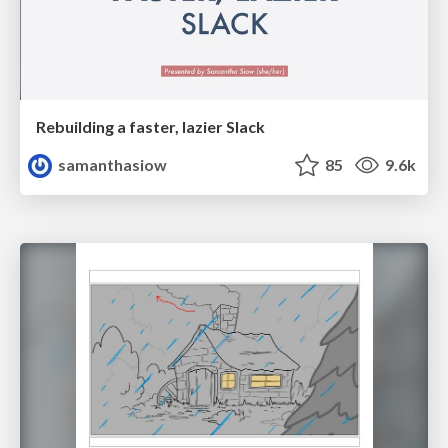
Rebuilding a faster, lazier Slack
samanthasiow
85
9.6k