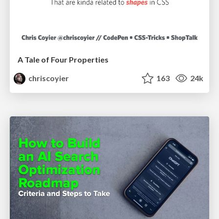
A Tale of Four Properties
chriscoyier
163
24k