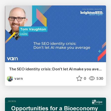
The SEO identity crisis: Don't let AI make you average
varn
0
530