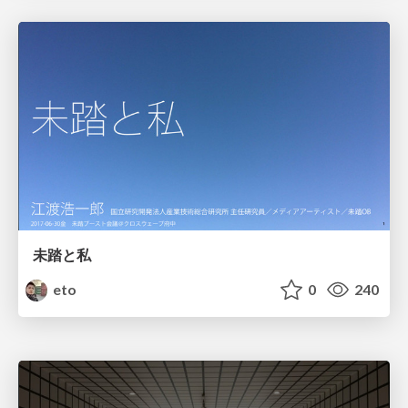
未踏と私
eto
0
240