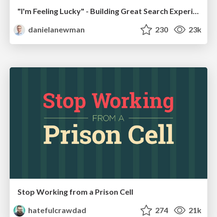
"I'm Feeling Lucky" - Building Great Search Experiences for Today's Users (#IAC19)
danielanewman
230
23k
Stop Working from a Prison Cell
hatefulcrawdad
274
21k