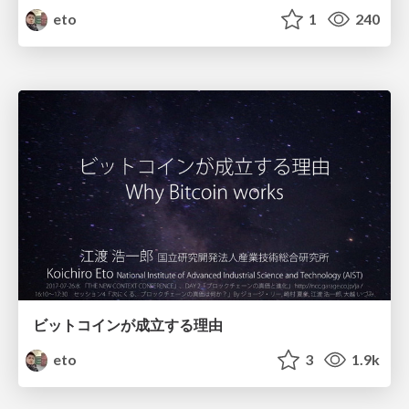
eto
1
240
ビットコインが成立する理由
eto
3
1.9k