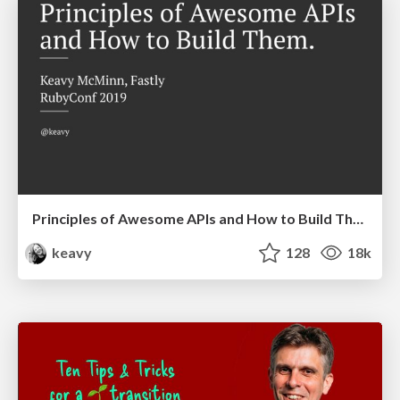
Principles of Awesome APIs and How to Build Them.
keavy
128
18k