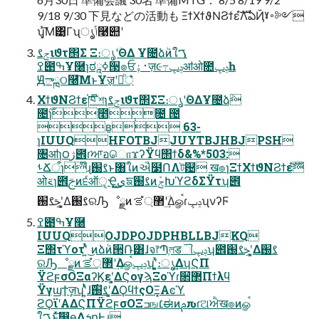
9/18 9/30 下見などの活動も ΞϯΧϯϑΝϨϯεํࣜΛఏҊˠ࠾༻
ʮ͓ͬ͞Μ͹͔ͬΓʯൃݴ͕࿩୊ʹ
ݮࡂιϑτ΢Σ Ξ։ൃʹؔΘΔ Ұ೔ձٞͷใࠂ
ߐ౉ߒҰ࿠ɿಠཱߦ੓๏ਓ࢈ۀٕज़૯߹ݚڀॴओ೚ݚڀһ
Ԭాྑଠ࿠͞ΜͱҰॹʹ্ཱͪ͛ͨ
ΧϯϑΝϨϯε֓ཁ ໊শɿݮࡂιϑτ΢ΣΞ։ൃʹؔΘΔҰ೔ձٞ
೔࣌ɿ೥݄೔ ౔
ʙ 63-
ɿIUUQHFOTBJJUYTBJHBJPSH
৔ॴɿ౦ژ౎ɾਆอொϫʔΫϥ΢ϯδ&%*503:
ࢀՃऀɿ໊ɻࡂ֐ͱ৘ใͷઐ໳ՈΛট଴ ख๏ɿΞϯΧϯϑΝϨϯεํࣜ
ओ࠵ɿ౎ࢢͷ੬ऑੑ͕Ҿ͖ىܹ͜͢ਙࡂ֐ͷܰݮԽϓϩδΣΫτʮ౎
ࢢࡂ֐ʹ͓͚Δࡂ֐ରԠೳྗͷ޲্ํࡦʹؔ͢ΔௐࠪɾݚڀʯνʔϜ
ߐ౉ߒҰ࿠
IUUQOJDPOJDPHBLLBJKQ
Ξ΢τϓοτʹ͍ͭͯ ͜ͷձٞͷ੒Ռ͸ɺจ෦Պֶলडୗݚڀʮ౎ࢢࡂ֐ʹ͓͚Δࡂ֐
ରԠೳྗͷ޲্ํࡦʹؔ͢Δௐࠪݚڀʯʹ͓͍ͯ։ൃ͢ΔʮϚΠ
ΫϩϝσΟΞαʔϏεʹ͓͚ΔϚογϡΞοϓɾ૒ํ޲Πϯλϥ
Ϋγϣϯٕज़ʯʹ͍ͭͯɺࡂ֐࣌ʹ͓͚ΔϘϥϯςΟΞ͓Αͼϓ
ϩϘϊʹΑΔϚΠΫϩϝσΟΞߏங׆ಈͷࢧԉɾଅਐख๏ͷௐࠪ
ใࠂͱͯ͠൓ө͢ΔܭըͰ͢ɻ