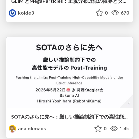
GLIM とMegaParticles：正規分布近似の限界とタイトカップリング＆パーティクルフィルタの進展 / GLIM and MegaParticles : Progress of the distribution representation in SLAM
koide3
0
670
SOTAのさらに先へ：厳しい推論制約下での高性能モデルのPost-Training
analokmaus
0
1.4k