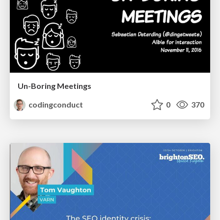
Un-Boring Meetings
codingconduct
0
370