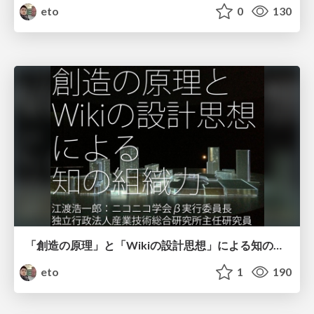
eto
0
130
「創造の原理」と「Wikiの設計思想」による知の組織力
eto
1
190