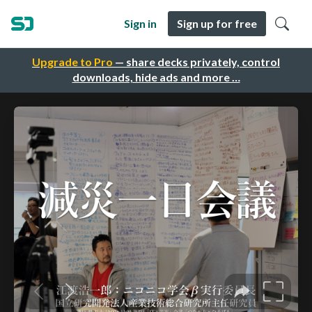
Sign in
Sign up for free
Upgrade to Pro
— share decks privately, control
downloads, hide ads and more …