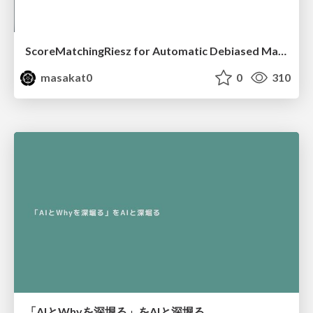
ScoreMatchingRiesz for Automatic Debiased Machine Learning and Policy Path Estimation with an Application to Japanese Monetary Policy Evaluation
masakat0
0
310
「AIとWhyを深堀る」をAIと深堀る