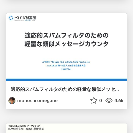
適応的スパムフィルタのための軽量な類似メッセージカウンタ / jsai2026-adaptive-spam-filter
monochromegane
0
4.6k