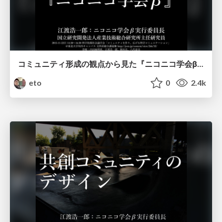
コミュニティ形成の観点から見た『ニコニコ学会β』
eto
0
2.4k