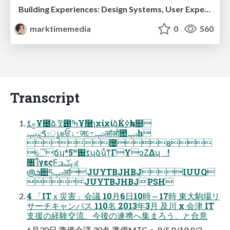
Building Experiences: Design Systems, User Experience, and Full Site Editing
marktimemedia
0
560
Transcript
ݮࡂҰ೔ձٞ ߐ౉ߒҰ࿠ɿχίχίֶձЌ࣮ߦҕһ௕
ࠃཱݚڀ։ൃ๏ਓ࢈ۀٕज़૯߹ݚڀॴओ೚ݚڀһ
౔ʙ
ୈճʮ*5ʷࡂ֐ʯձٞʮͭͳ͕ΓYͻΖ͛Δʯ !
৘ใγεςϜݚڀػߏɾ
౷ܭ਺ཧݚڀॴJUYTBJHBJIUUQ
JUYTBJHBJPSH
4 「ITｘ災害」会議 10月6日10時～17時 東大駒場リ
サーチキャンパス 110名 2013年3月 及川 x 会津 IT
支援の経験交流、今後の連携へ集まろう、と合意
6月30日 準備会議 30名 準備MTG： 8/5 8/19 9/2