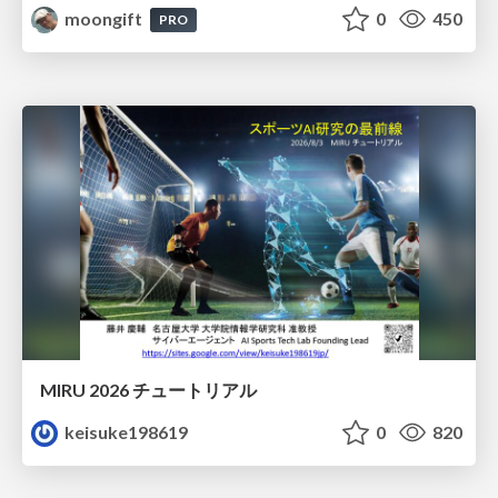
moongift
0
450
PRO
MIRU 2026 チュートリアル
keisuke198619
0
820