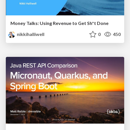
Money Talks: Using Revenue to Get Sh*t Done
nikkihalliwell
0
450