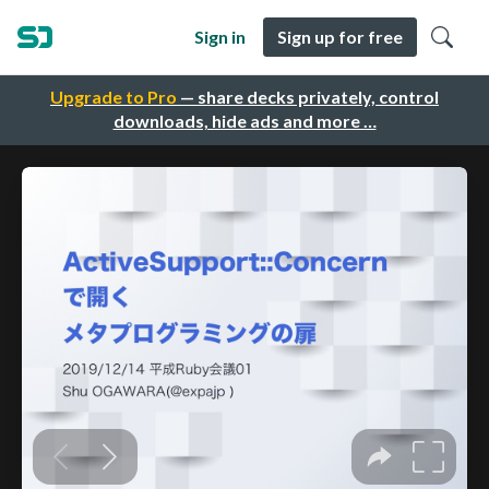
Sign in
Sign up for free
Upgrade to Pro
— share decks privately, control
downloads, hide ads and more …