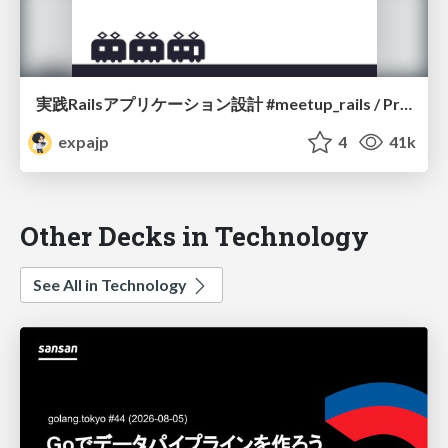
実践Railsアプリケーション設計 #meetup_rails / Practical Rails Application Design
expajp
4
41k
Other Decks in Technology
See All in Technology