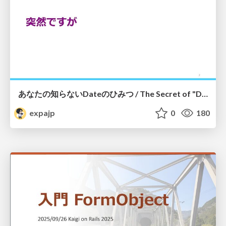
あなたの知らないDateのひみつ / The Secret of "Date" You Haven't known #tqrk16
expajp
0
180