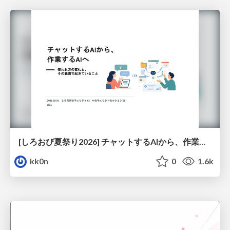
[しろおび夏祭り2026] チャットするAIから、作業するAIへ - 使われ方の変化と、その裏側で起きていること
kk0n
0
1.6k