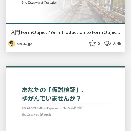
入門 FormObject / An Introduction to FormObject #kaigionrails
expajp
2
7.4k