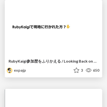
RubyKaigi参加歴をふりかえる / Looking Back on My RubyKaigi Participation History #kaigieffectLT
expajp
3
650