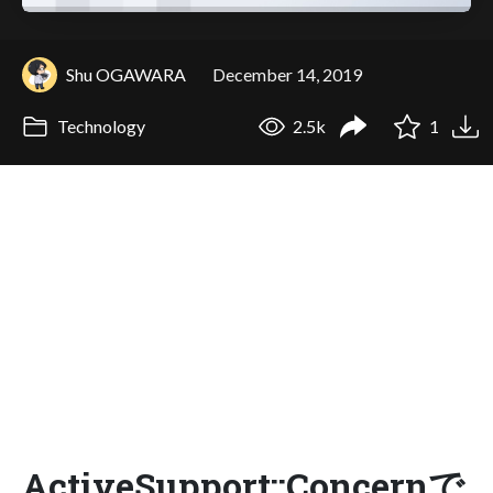
Shu OGAWARA
December 14, 2019
Technology
2.5k
1
ActiveSupport::Concernで