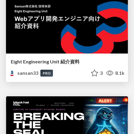
Eight Engineering Unit 紹介資料
sansan33
3
8.1k
PRO