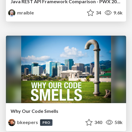
Java REST API Framework Comparison - PWX 2021
mraible
34
9.6k
Why Our Code Smells
bkeepers
340
58k
PRO