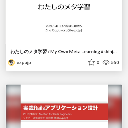
わたしのメタ学習 / My Own Meta Learning #shinjukurb
expajp
0
550