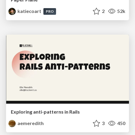
katiecoart
2
52k
PRO
Exploring anti-patterns in Rails
aemeredith
3
450