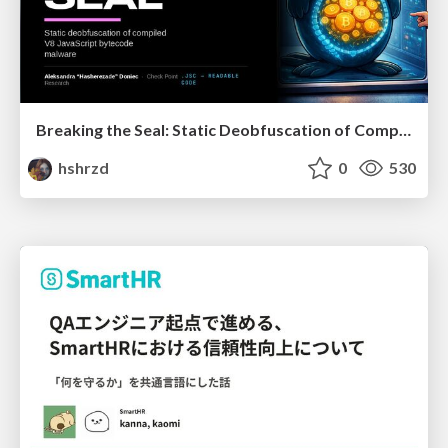
Breaking the Seal: Static Deobfuscation of Compiled V8 JavaScript Bytecode Malware
hshrzd
0
530