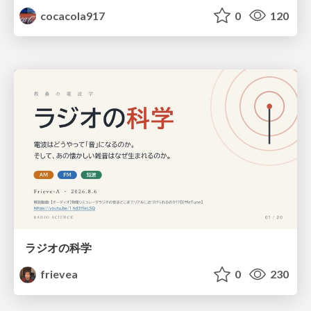
cocacola917
0
120
ラジオの科学
frievea
0
230