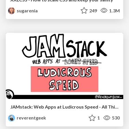
sugarenia
249
1.3M
JAMstack: Web Apps at Ludicrous Speed - All Things Open 2022
reverentgeek
1
530