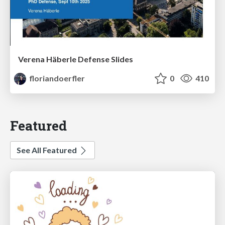
Verena Häberle Defense Slides
floriandoerfler
0
410
Featured
See All Featured