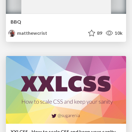
BBQ
matthewcrist
89
10k
XXLCSS - How to scale CSS and keep your sanity