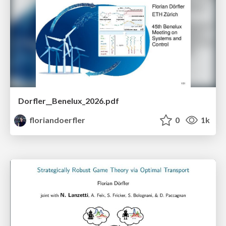
Dorfler__Benelux_2026.pdf
floriandoerfler
0
1k