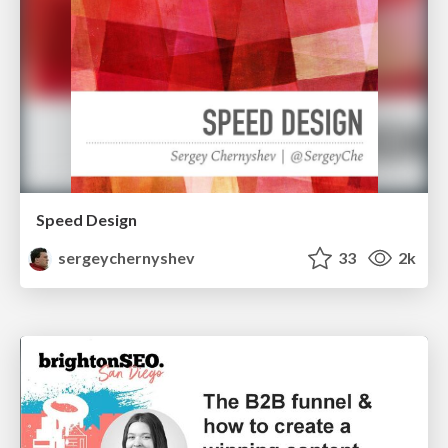
Speed Design
sergeychernyshev
33
2k