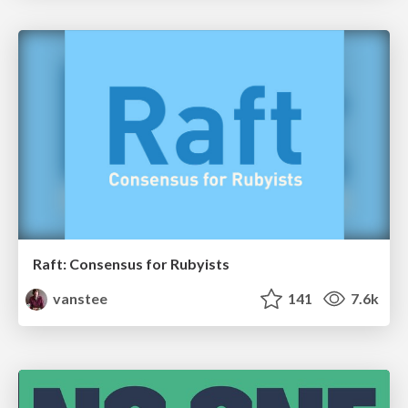
Raft: Consensus for Rubyists
vanstee
141
7.6k