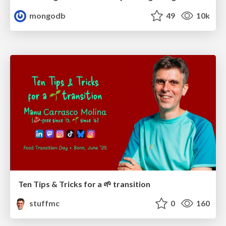
mongodb
49
10k
Ten Tips & Tricks for a 🌱 transition
stuffmc
0
160