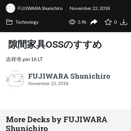
FUJIWARA Shunichiro
November 22, 2018
Technology
5.9k
0
隙間家具OSSのすすめ
吉祥寺.pm 16 LT
FUJIWARA Shunichiro
November 22, 2018
More Decks by FUJIWARA
Shunichiro