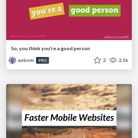
So, you think you're a good person
axbom
2
2.1k
PRO