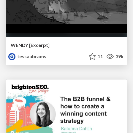
WENDY [Excerpt]
tessaabrams
11
39k