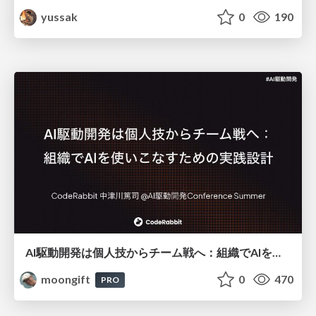
yussak
0
190
AI駆動開発は個人技からチーム戦へ：組織でAIを使いこなすための実践設計
moongift
0
470
PRO