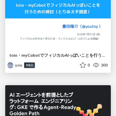
toio・myCobotでフィジカルAIっぽいことを行うための検討（とりあえず調査） / フィジカルAI LT（IoTLTによる開催）
you
0
300
PRO