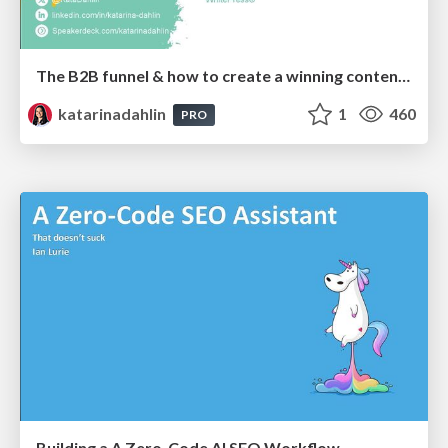
The B2B funnel & how to create a winning content strategy
katarinadahlin
1
460
PRO
Building a A Zero-Code AI SEO Workflow