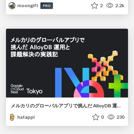
moongift
2
2.2k
PRO
メルカリのグローバルアプリで挑んだ AlloyDB 運用と課題解決の実践記
hatappi
0
230