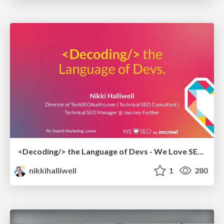
<Decoding/> the Language of Devs - We Love SEO 2024
nikkihalliwell
1
280