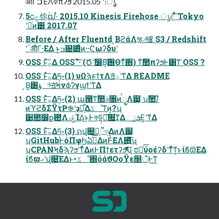
ͯ͠औΓࠐΈΛߦ͏πʔϧ 2015.05 ʹ։ൃ
5ϲ݄ޙ 伱͕ؒຒ·ͬͨ 2015.10 Kinesis Firehose ൃද ͨͩ͠ Tokyo
ʹདྷͨͷ͸ 2017.07
Before / After Fluentd ͔ΒϩάΛૹ৴㱺 S3 / Redshift
ʹॱ࣍औΓ͜·ΕΔ ͱ͍͏ߏ଄͸ͦͷ··Ϛωʔδυʹ
OSS ͱͯ͠࡞Δ OSS ʹͯ͠͠·͏ (Ծʹࣗ෼Β͔͠࢖Θͳͯ͘΋) ͳͥࣾ಺πʔϧͰ͸ͳ͘ OSS ?
OSS ͱͯ͠࡞Δཧ༝(1) υΩϡϝϯτΛॻ͘ؾʹͳΔ README
͙Β͍͸ؤுͬͯॻ͘ϞνϕʔγϣϯʹͳΔ
OSS ͱͯ͠࡞Δཧ༝(2) ա౓ͳࣾ಺ࣄ৘ͷࠞೖΛ๷͙ ʮࣾ಺/ͦ
ͷϓϩδΣΫτҎ֎ʹҙຯ͕͋Δػೳͳͷ͔?ʯ
੹೚෼ք఺ΛݟۃΊΔ͜ͱͰকདྷ֎͠΍͘͢ͳΔ ઃܭ͕͖Ε͍ʹͳΔ
OSS ͱͯ͠࡞Δཧ༝(3) ຐվ଄൛͕૿৩͢ΔͷΛ๷͙
ʮGitHubͰόΠφϦఏڙͯ͠ΔͷͰͦΕΛ࢖͍ͬͯͩ͘͞ʯ
ʮCPANϞδϡʔϧʹͳͬͯΔͷͰΠϯετʔϧ͍ͯͩ͘͠͞ʯ ಠཱͨ͠ύοέʔδʹͳͬͯͳ͍ͱίϐϖ͞ΕΔ
ίϐϖޙʹվ଄͞ΕΔͱ৽ػೳ΍όάϑΟοΫε௥ैͰ͖ͳ͍