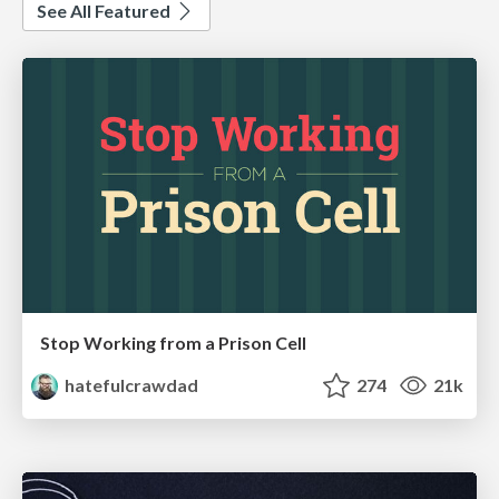
See All Featured
Stop Working from a Prison Cell
hatefulcrawdad
274
21k