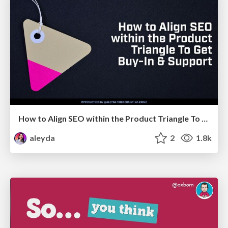
How to Align SEO within the Product Triangle To Get Buy-In & Support - #RIMC
aleyda
2
1.8k