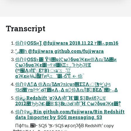
Transcript
伱ؒՈ۩OSSͷ͢͢Ί @fujiwara 2018.11.22 ٢঵ࣉ.pm16
ࣗݾ঺հ @fujiwara github.com/fujiwara
伱ؒՈ۩OSSͱ͸ Ϋϥ΢υɺϚωʔδυαʔϏεͷ伱ؒΛຒΊΔ΋ͷ
ϚωʔδυαʔϏε͸࠷ॳ͸ίΞػೳͰϦϦʔε͞Ε
(ཁ๬ΛऔΓೖΕͳ͕Β) ঃʑʹػೳ͕૿͍͑ͯ͘
αʔϏεؒͷ࿈ܞɺࠣ຤ͳศརػೳ͸ޙճ͠ʹ͞Ε͕ͪ ← 伱ؒ
伱ؒՈ۩Λࣗ࡞͢Δ 伱ؒΛຒΊΔπʔϧɺϛυϧ΢ΣΞΛ։ൃͯ͠ӡ༻վળ
খ͘͞ɺద౓ʹ൚༻తͳ΋ͷΛ࡞Δ ຊՈ͕伱ؒΛຒΊͨΒࣺͯΒΕΔཻ౓Ͱ࡞Δ
伱ؒͷྫ Redshift ʹσʔλΛऔΓ͜Ήʹ͸ S3͔Βͷίϐʔ͕ඞਢ
2012೥ʹϦϦʔεޙ͠͹Β͘ S3͔ΒܧଓతʹऔΓ͜Ή ϚωʔδυαʔϏε͸ͳ͔ͬͨ
伱ؒՈ۩ͷྫ Rin github.com/fujiwara/Rin Redshift
data Importer by SQS messaging. S3
Πϕϯτ௨஌Ͱ SQS ʹૹ৴ SQS ͷϝοηʔδ͔Β Redshiftʹ copy