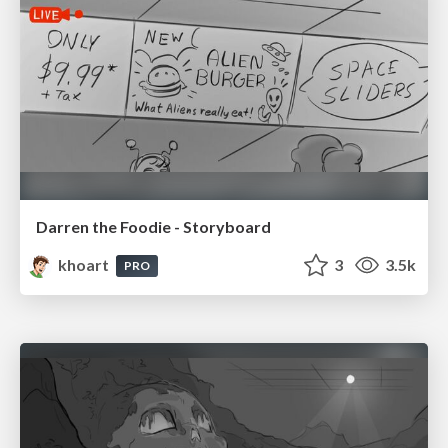
Darren the Foodie - Storyboard
khoart
3
3.5k
PRO