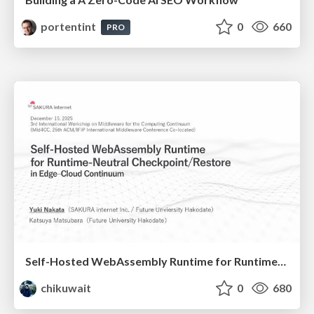
portentint
0
660
PRO
Self-Hosted WebAssembly Runtime for Runtime-Neutral Checkpoint/Restore in Edge–Cloud Continuum
chikuwait
0
680