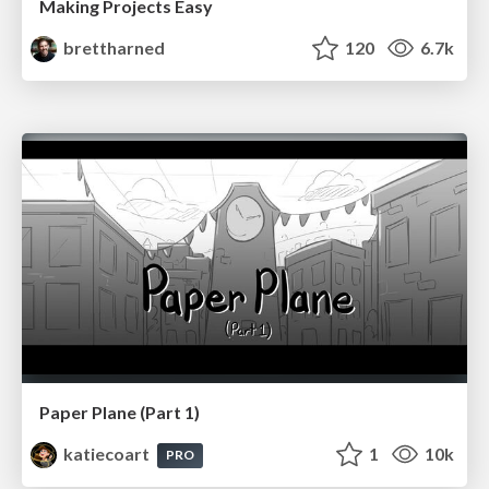
Making Projects Easy
brettharned
120
6.7k
Paper Plane (Part 1)
katiecoart
1
10k
PRO