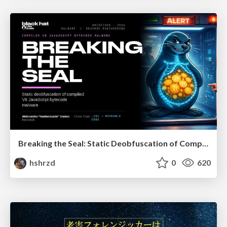
Breaking the Seal: Static Deobfuscation of Compiled V8 JavaScript Bytecode Malware
hshrzd
0
620