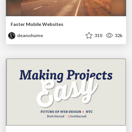
Faster Mobile Websites
deanohume
310
32k