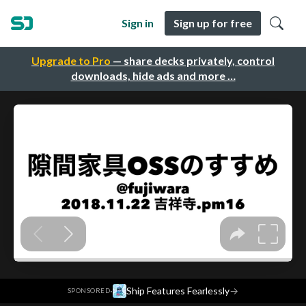
Sign in
Sign up for free
Upgrade to Pro
— share decks privately, control
downloads, hide ads and more …
·
Ship Features Fearlessly
→
SPONSORED