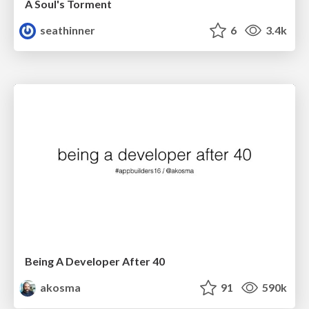
A Soul's Torment
seathinner
6
3.4k
Being A Developer After 40
akosma
91
590k