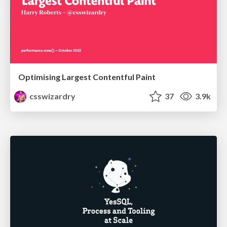
Optimising Largest Contentful Paint
csswizardry
37
3.9k