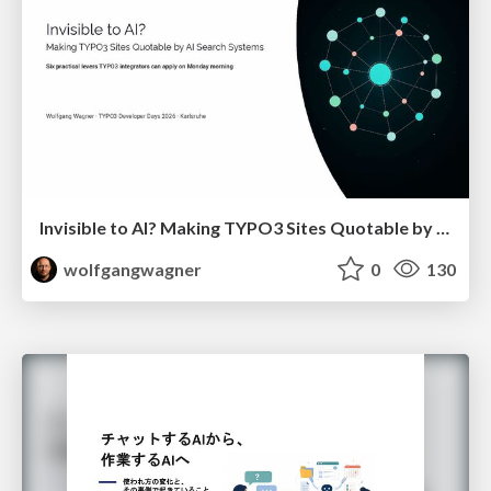
Invisible to AI? Making TYPO3 Sites Quotable by AI Search Systems
wolfgangwagner
0
130