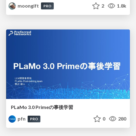
moongift
2
1.8k
PRO
PLaMo 3.0 Primeの事後学習
pfn
0
280
PRO