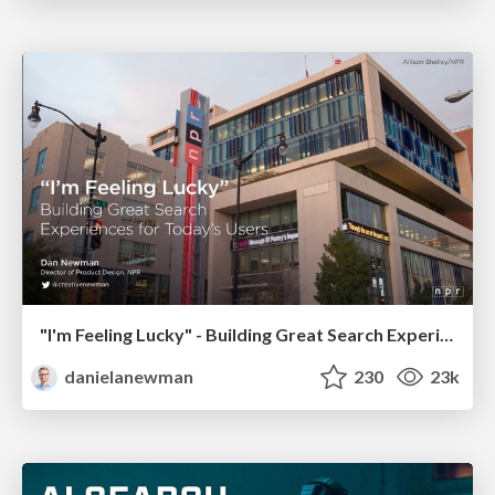
"I'm Feeling Lucky" - Building Great Search Experiences for Today's Users (#IAC19)
danielanewman
230
23k