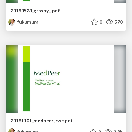
20190523_graspy_.pdf
fukumura
0
570
20181101_medpeer_rwc.pdf
fukumura
0
3.8k