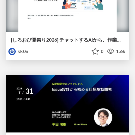
[しろおび夏祭り2026] チャットするAIから、作業するAIへ - 使われ方の変化と、その裏側で起きていること
kk0n
0
1.6k