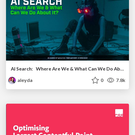
AI Search: Where Are We & What Can We Do About It?
aleyda
0
7.8k