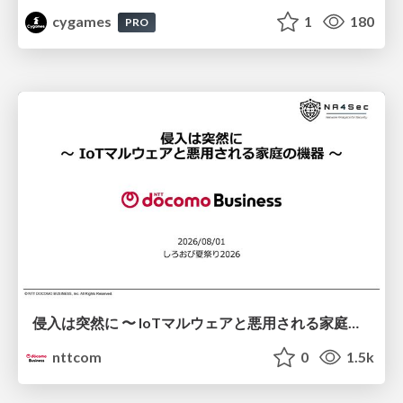
cygames
1
180
PRO
侵入は突然に 〜 IoTマルウェアと悪用される家庭の機器 ～ / When Intrusion Strikes: IoT Malware and the Abuse of Home Devices
nttcom
0
1.5k