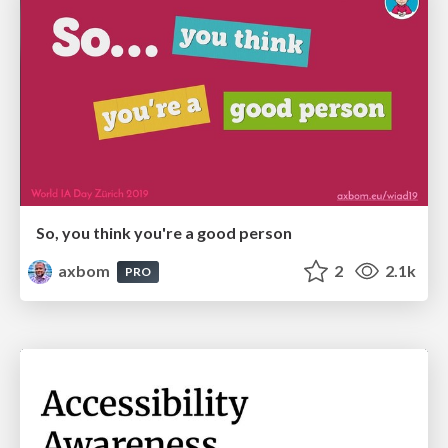
So, you think you're a good person
axbom
2
2.1k
PRO