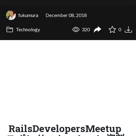
fukumura
December 08, 2018
Technology
320
0
RailsDevelopersMeetup