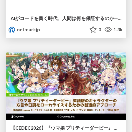
AIがコードを書く時代、人間は何を保証するのか———馬場さんと考える、開発者に求められる新しい責任と価値 - TECH PLAY
netmarkjp
0
1.3k
【CEDEC2026】『ウマ娘 プリティーダービー』 英語版のキャラクターの方言や口調をローカライズするための創造的アプローチ