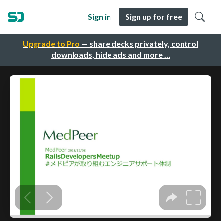
Sign in
Sign up for free
Upgrade to Pro
— share decks privately, control
downloads, hide ads and more …