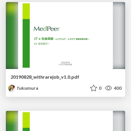
20190828_withrarejob_v1.0.pdf
fukumura
0
400