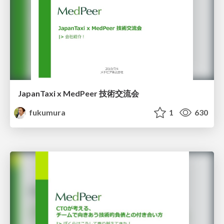
JapanTaxi x MedPeer 技術交流会
fukumura
1
630