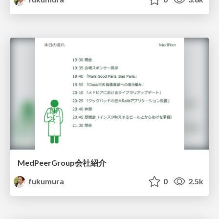
MedPeerGroup会社紹介
fukumura
0
2.5k