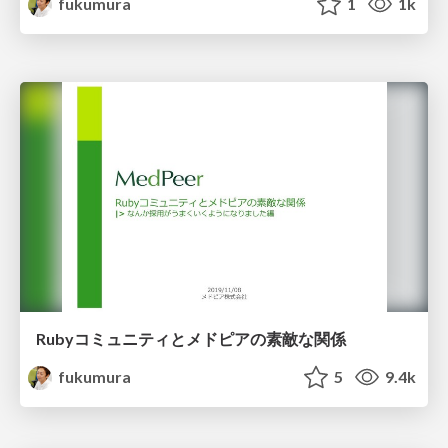
fukumura
1
1k
Rubyコミュニティとメドピアの素敵な関係
fukumura
5
9.4k