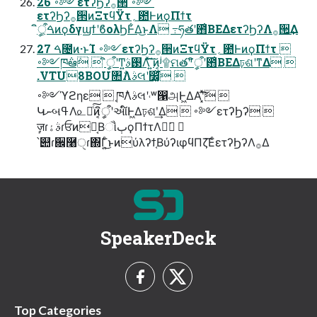
26 ࠾༻ετʔϦʔ࡞੒ ࠾༻
ετʔϦʔ࡞੒ͷΞτϥΫτ؍఺ͰͷϙΠϯτ
ީิऀ͕ࠓͷϙδγϣϯʹϐολϦͰ͋Δ͜ͱΛ ߹ཧతʹ఻͑ΒΕΔετʔϦʔΛ࡞੒͢Δ
27 ࠓ೔ͷ·ͱΊ ࠾༻ετʔϦʔ࡞੒ͷΞτϥΫτ؍఺ͰͷϙΠϯτ 
࠾༻ཁ݅ఆٛ  ީิऀʹͲ͏͍͏࢓ࣄΛͯ͠΄͍͠ͷ͔ʲ۩ମతʹʳީิऀʹ఻͑ΒΕΔঢ়ଶʹͳΔ 
.VTU8BOU৚݅Λࣄલʹ෼͚͓ͯ͘ 
࠾༻ϓϩηε  ֤ཁ݅Λࣄલʹ˓ʷ൑அͰ͖ΔΑ͏ʹ͓ͯ͘͠ 
ԿނબߟΛ௨աͨ͠ͷ͔ީิऀʹઆ໌Ͱ͖Δঢ়ଶʹ͢Δ  ࠾༻ετʔϦʔ 
ٕज़ɾࣄۀɾਓͷ͔࣠ΒૌٻϙΠϯτΛຏ͘ 
՝୊ɾ਌࿨ੑɾ΍Γ͍ͨ͜ͱͷύλʔϯ͔ΒύʔιφϥΠζ͞ΕͨετʔϦʔΛ࡞Δ
SpeakerDeck
Top Categories