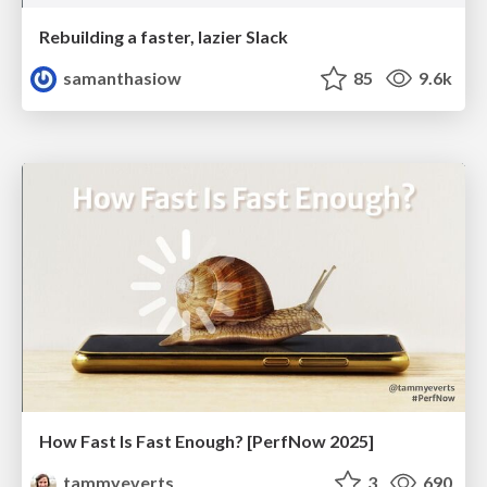
Rebuilding a faster, lazier Slack
samanthasiow
85
9.6k
How Fast Is Fast Enough? [PerfNow 2025]
tammyeverts
3
690