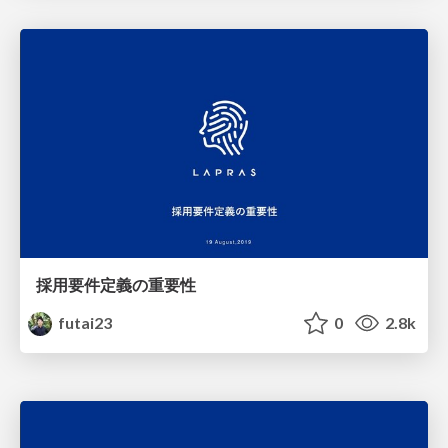
採用要件定義の重要性
futai23
0
2.8k