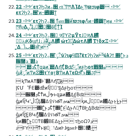
22 ࠾༻ετʔϦʔͷ࡞੒ ઌ΄Ͳཁ݅ΛܾΊΔͱ͖ʹग़͖ͯͨϖϧιφ͸ ࠾༻
ετʔϦʔ࡞੒ʹͦͷ··࢖ͬͯ͸͍͚ͳ͍
23 ࠾༻ετʔϦʔ࡞੒ ͳͥண૝࣌ͷϖϧιφΛͦͷ··࢖ͬͯ͸͍͚ͳ͍ͷ͔ʁ ࠾༻
ཁ݅Խ͢Δࡍʹɺ໌ྎԽͨ͠಺༰͕൓ө͞Ε͍ͯͳ͍ͨΊ
24 ࠾༻ετʔϦʔ࡞੒ ٕज़࣠ɹϓϩμΫτɺٕज़Λ఻͍͑ͯ͘
ࣄۀ࣠ɹϏδϣϯɺࣄۀͷັྗΛ఻͍͑ͯ͘ ώτ࣠ɹಇ͍͍ͯΔώτΛ఻͍͑ͯ͘ ΤϯδχΞ࠾༻
ʹ͓͚Δૌٻ͸ओʹ͜ͷ࣠
25 ࠾༻ετʔϦʔ࡞੒ ީิऀʹύʔιφϥΠζͨ͠ετʔϦʔͷͭύλʔϯ ΍Γ͍ͨ͜ͱܕ
਌࿨ܕ ՝୊ܕ
՝୊ܕʢ͋ͳ͕ͨզʑͷ՝୊Λղܾͯ͘͠Εͦ͏͔ͩΒʣ˞ީิऀͷϝϦοτ΋௥ه  
ᶃͦͷީิऀͷͲͷΞ΢τϓοτ͔ΒͲͷΑ͏ͳεΩϧ͕͋Γͦ͏ͩͱ൑அ͔ͨ͠
 ᶄͲͷΑ͏ͳ໾ׂͰ՝୊Λղܾͯ͠ཉ͍͠ͷ͔ 
ᶅʢՄೳͰ͋Ε͹ʣͦͷਓ͕وࣾʹདྷΔϝϦοτ  
਌࿨ܕʢ͋ͳͨͷڵຯͱզʑͷ΍͍ͬͯΔ͜ͱ͕ۙͦ͏͔ͩΒʣ  
ᶃͦͷਓ͕Կʹڵຯ͕͋Δ͔෼͔Δ۩ମతͳهࡌ  ᶄͦͷڵຯ͕وࣾͷ΍͍ͬͯΔ͜ͱͱ͍ۙͱ͍͏͜ͱ
  ΍Γ͍ͨ͜ͱܕʢ͋ͳ͕ͨ΍Γ͍ͨͱݴ͍ͬͯΔ͜ͱΛզ͕ࣾͳΒͰ͖Δ͔Βʣ  
ᶃͦͷਓ͕͜Ε͔ΒԿΛ͍͔ͨ͠෼͔Δ۩ମతͳهࡌ 
ᶄͦͷ΍Γ͍ͨ͜ͱ͕وࣾͳΒ׎͑ΒΕΔͱ͍͏͜ͱ  τϦοΩʔܕ
ɹFY͋ͳͨͱझຯ͕ඃͬͯΔͷͰɺ໘ஊͰ஥ྑ͘࿩ͤ·͢