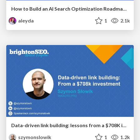
How to Build an AI Search Optimization Roadmap - Criteria and Steps to Take #SEOIRL
aleyda
1
2.1k
Data-driven link building: lessons from a $708K investment (BrightonSEO talk)
szymonslowik
1
1.2k