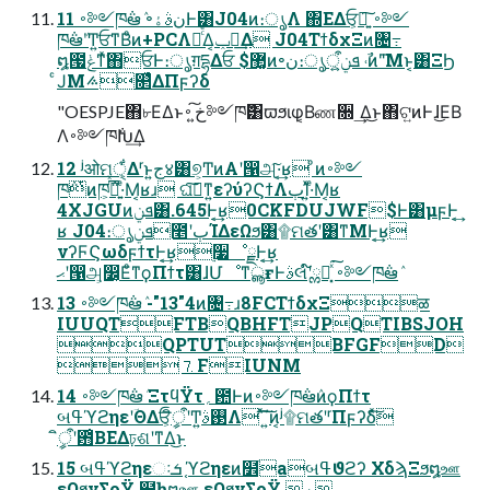
11 ࠾༻ཁ݅ఆٛ ৽نࣄۀͰ͸J04ͷ։ൃΛ ΍ΕΔਓ͕ཉ͍͠ ࠾༻
ཁ݅ఆٛʹͲ͏͍͏ਓͳΒͦͷ+PCΛՌͨͤΔ͔ݕ౼͢Δ J04ΤϯδχΞͷ৔߹
໘౗ݟͳͯ͘΋ਓͰ։ൃग़དྷΔਓ $޲͚ͷ৽ن։ൃܦݧऀ͕͍͍ ˓ࣾͷ"͞Μͱ͔͸ΞϦ
ͨͿΜ࠽௒͑ͯΔΠϝʔδ
"OESPJE΋৮ΕΔͱخ͍͠ ࠾༻ཁ݅͸ϖϧιφ͔Βண૝ ͢Δ͜ͱ΋ଟ͍ͷͰɺ͜ΕΒ
Λ࠾༻ཁ݅Խ͢Δ
12 ʲओମੑ͕͋Δʳͱ͍͏ج४͸୭͕ͲͷΑ͏ʹ൑அ͠·͔͢ʁ ͦͷ࠾༻
ཁ݅ͭͷཁ͕͍݅ࠞͬͯ͟·ͤΜ͔ʁɹ ଘࡏ͠ͳ͍εʔύʔϚϯΛٻΊ͍ͯ·ͤΜ͔ʁ
4XJGUͷܦݧ͸.645Ͱ͔͢ʁ0CKFDUJWF$Ͱ͸μϝͰ͔͢
ʁ J04։ൃܦݧ೥ʹٻΊΔεΩϧ͸۩ମతʹ͸ͳΜͰ͔͢ʁ
νʔϜϚωδϝϯτͰ͔͢ʁ࣮૷ೳྗͰ͔͢ʁ
ޙʹ൑அ͕෼͔Εͦ͏ͳϙΠϯτ͸ɺՄೳͳൣғͰࣄલʹ໌ྎԽ͓ͯ͘͠ ࠾༻ཁ݅ఆٛ
13 ࠾༻ཁ݅ఆٛ -"13"4ͷ৔߹ɹ8FCΤϯδχΞळ
IUUQTFTBQBHFTJPQTIBSJOH
QPTUTBFGFD
⒎FIUNM
14 ࠾༻ཁ݅ఆٛ ΞτϥΫτ؍఺Ͱͷ࠾༻ཁ݅ఆٛͷϙΠϯτ
બߟϓϩηεʹؔΘΔਓ͕ީิऀʹͲ͏͍͏࢓ࣄΛ ͯ͠΄͍͠ͷ͔ʲ۩ମతʹʳΠϝʔδͯ͠
ީิऀʹ఻͑ΒΕΔঢ়ଶʹͳΔ͜ͱ
15 બߟϓϩηεઃܭ ֤ϓϩηεͷ໾ׂaબߟϑϩʔ ΧδϡΞϧ໘ஊ
εΩϧνΣοΫ ໾һ໘ஊ εΩϧνΣοΫ  ˓ 