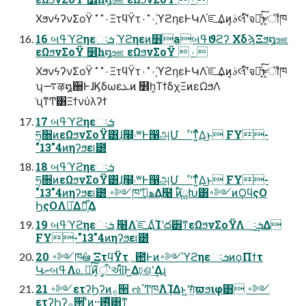
ΧϧνϟʔνΣοΫ ˚ ˚ ˓ ΞτϥΫτ ˓ ˚ ˓ ֤ϓϩηεͰԿΛ֬ೝ͢Δͷ͔ࣄલʹ໌จԽ͓ͯ͘͜͠ͱ͕ॏཁ
16 બߟϓϩηεઃܭ ֤ϓϩηεͷ໾ׂaબߟϑϩʔ ΧδϡΞϧ໘ஊ
εΩϧνΣοΫ ໾һ໘ஊ εΩϧνΣοΫ  ˓ 
ΧϧνϟʔνΣοΫ ˚ ˚ ˓ ΞτϥΫτ ˓ ˚ ˓ ֤ϓϩηεͰԿΛ֬ೝ͢Δͷ͔ࣄલʹ໌จԽ͓ͯ͘͜͠ͱ͕ॏཁ
ʮ࠷ऴ໘઀ͰɺϏδωεܥͷ ໾һ͕ΤϯδχΞͷεΩϧΛ
ٙ͏ʯͳͲ͸Ξϯνύλʔϯ
17 બߟϓϩηεઃܭ
ཧ૝ͷεΩϧνΣοΫ͸ɺ֤߲໨͕˓ʷͰ൑அՄೳʹͳ͍ͬͯΔ͜ͱ FY-
"13"4ͷηʔϧε୲౰
18 બߟϓϩηεઃܭ
ཧ૝ͷεΩϧνΣοΫ͸ɺ֤߲໨͕˓ʷͰ൑அՄೳʹͳ͍ͬͯΔ͜ͱ FY-
"13"4ͷηʔϧε୲౰ ࠾༻ཁ݅ʹهࡌ͢Δ֤߲໨ ͷ໌ྎԽ͸࠾༻ͷϘϥςΟ
ϦςΟΛԼ͛ΔޮՌ͕͋Δ
19 બߟϓϩηεઃܭ ֤߲໨Λ֬ೝ͢ΔͨΊʹద੾ͳεΩϧνΣοΫΛઃܭ͢Δ
FY-"13"4ͷηʔϧε୲౰
20 ࠾༻ཁ݅ఆٛ ΞτϥΫτ؍఺Ͱͷ࠾༻ϓϩηεઃܭͷϙΠϯτ
ԿނબߟΛ௨աͨ͠ͷ͔ީิऀʹઆ໌Ͱ͖Δঢ়ଶʹ͢Δɻ
21 ࠾༻ετʔϦʔͷ࡞੒ ઌ΄Ͳཁ݅ΛܾΊΔͱ͖ʹग़͖ͯͨϖϧιφ͸ ࠾༻
ετʔϦʔ࡞੒ʹͦͷ··࢖ͬͯ͸͍͚ͳ͍