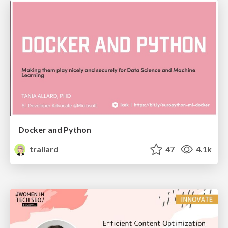
Docker and Python
trallard
47
4.1k