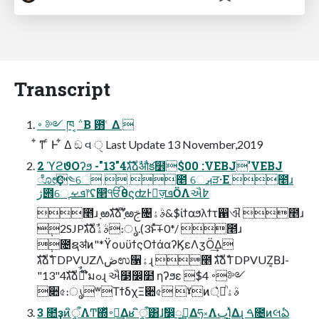
Transcript
࠾ ༻ ཁ ݅ ͔ Β ఻ ͑ Δ 
͋ ͳ ͨ Ͱ ͋ Δ ඞ વ ੑ Last Update 13 November,2019
2 ϓϩϑΟʔϧ -"13"4גࣜձࣾऔక໾$00 :VEBJ'VEBJ
ೋҪ༤େ  ೥ େࡕੜ·Ε ೥ɹ
ژ౎େֶܦࡁֶ෦ʢ෢ੴθϛʣͰٕज़ܦӦΛઐ߈
೥ɹ ָఱגࣜձࣾʹָͯఱࢢ৔ࣄۀ&$ίϯαϧλϯτ഑ଐ ೥ɹ
݄2SJPגࣜձࣾࣄۀ։ൃ.(3ͱͯ͠+0*/ ೥ɹ
݄೔ຊॳͷ"*ϔουϋϯςΟϯάαʔϏεΛӡӦ͢Δ
גࣜձࣾTDPVUZΛڞಉ૑ۀɻ ೥ גࣜձࣾTDPVUZ͔Βɺ-
"13"4גࣜձࣾʹ໊ࣾมߋɻ ઐ໳෼໺ ηʔϧε $4 ࠾༻
૊৫։ൃʷΤϯδχΞ૊৫ ˠͷࣄۀ্ཱͪ͛
3 ೚ҙͷީิऀΛͲ͏΍ͬͯ࠾༻͢Δʁ ީิऀ͸ɺࣗ෼͕ೖࣾ͢Δཧ༝ΛٻΊ͍ͯΔɻ ࠓ೔ͷલఏ