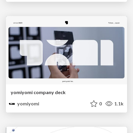
yomiyomi company deck
yomiyomi
0
1.1k