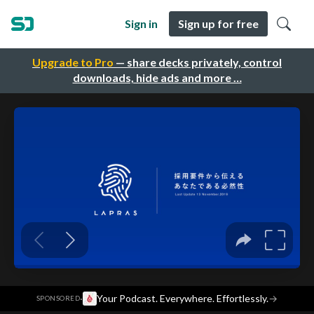
Sign in
Sign up for free
Upgrade to Pro
— share decks privately, control
downloads, hide ads and more …
·
Your Podcast. Everywhere. Effortlessly.
→
SPONSORED