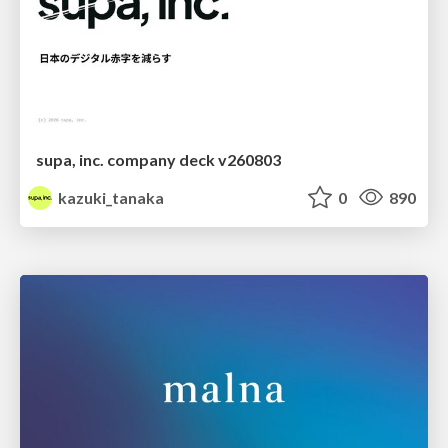
supa, inc. company deck v260803
kazuki_tanaka
0
890