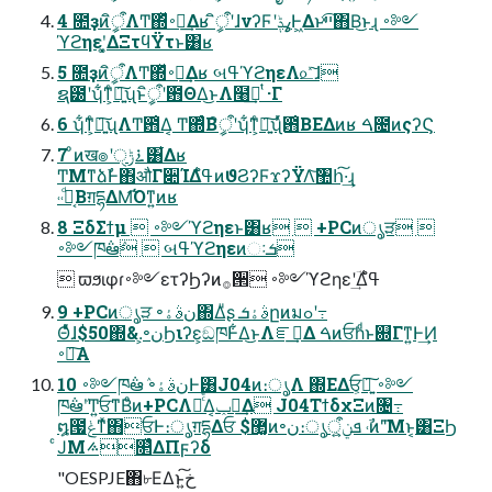
4 ೚ҙͷީิऀΛͲ͏΍ͬͯ࠾༻͢Δʁ ީิऀʹɺνʔϜʹߩݙͰ͖Δͱײͯ͡΋Β͏͜ͱɻ ࠾༻
ϓϩηεʹ͓͚ΔΞτϥΫτͱ͸ʁ
5 ೚ҙͷީิऀΛͲ͏΍ͬͯ࠾༻͢Δʁ બߟϓϩηεΛ௨ͯ͠ɺ
ຊ౰ʹʮ͋ͳ͕ͨཉ͍͠ʯͱީิऀʹ఻ΘΔ͜ͱΛ໨ࢦ͢ ͭ·Γ
6 ʮ͋ͳ͕ͨཉ͍͠ʯΛͲ͏఻͑Δ͔ Ͳ͏΍ͬͨΒީิऀʹʮ͋ͳ͕ͨཉ͍͠ʯͬͯ఻͑ΒΕΔͷʁ ࠓ೔ͷςʔϚ
7 ͦͷख๏ʹ࠶ݱੑ͸͋Δʁ
ͲΜͳձࣾͰ΋औΓ૊ΊΔߟ͑ํͷϑϨʔϜϫʔΫΛ͝঺հ͠·͢ɻ
˓˓͔ࣾͩΒग़དྷΔΜ͡Όͳ͍ͷʁ
8 ΞδΣϯμ  ࠾༻ϓϩηεͱ͸ʁ  +PCͷൃੜ 
࠾༻ཁ݅ఆٛ  બߟϓϩηεͷઃܭ
 ϖϧιφɾ࠾༻ετʔϦʔͷ࡞੒ ࠾༻ϓϩηεʹؔ͢Δߟ͑ํ
9 +PCͷൃੜ ৽نࣄۀ΍Δͧʂ ࣄۀܭըͷมߋʹ߹
Θͤͯɺ$50΍&.͕৽نϦιʔε͕ඞཁͰ͋Δ͜ͱΛೝࣝ͢Δ ࠓͷਓһͩͱ଍Γͳ͍Ͱ͢Ͷ
࠾༻͠Α͏
10 ࠾༻ཁ݅ఆٛ ৽نࣄۀͰ͸J04ͷ։ൃΛ ΍ΕΔਓ͕ཉ͍͠ ࠾༻
ཁ݅ఆٛʹͲ͏͍͏ਓͳΒͦͷ+PCΛՌͨͤΔ͔ݕ౼͢Δ J04ΤϯδχΞͷ৔߹
໘౗ݟͳͯ͘΋ਓͰ։ൃग़དྷΔਓ $޲͚ͷ৽ن։ൃܦݧऀ͕͍͍ ˓ࣾͷ"͞Μͱ͔͸ΞϦ
ͨͿΜ࠽௒͑ͯΔΠϝʔδ
"OESPJE΋৮ΕΔͱخ͍͠