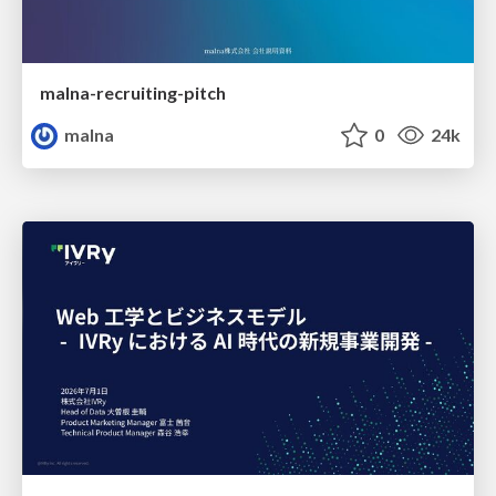
malna-recruiting-pitch
malna
0
24k