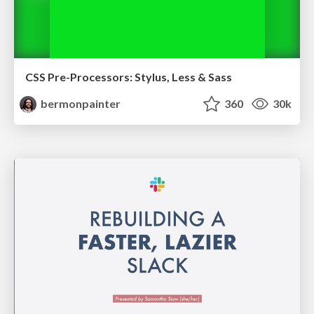
CSS Pre-Processors: Stylus, Less & Sass
bermonpainter
360
30k