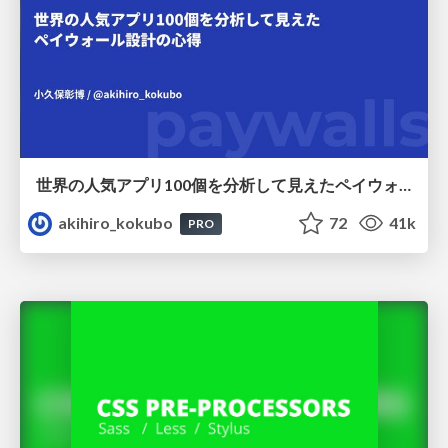
世界の人気アプリ100個を分析して見えたペイウォール設計の心得
akihiro_kokubo
72
41k
PRO