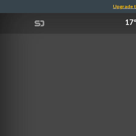
Upgrade t
17º