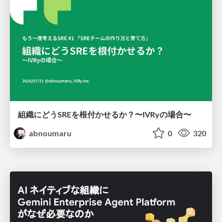
組織にどうSREを根付かせるか？〜IVRyの場合〜
abnoumaru
0
320