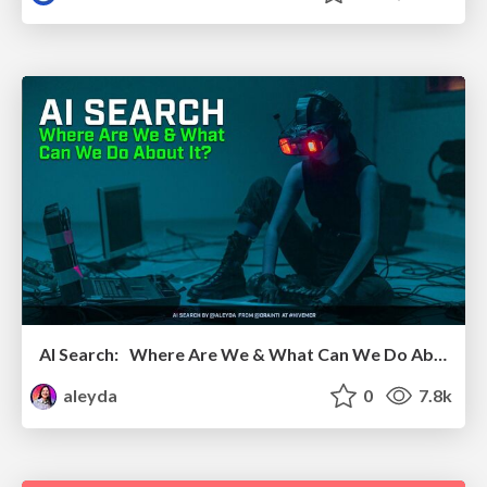
AI Search: Where Are We & What Can We Do About It?
aleyda
0
7.8k