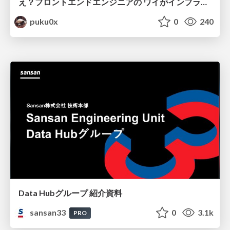
え？フロントエンドエンジニアの ワイがインフラも！？
puku0x
0
240
Data Hubグループ 紹介資料
sansan33
0
3.1k
PRO