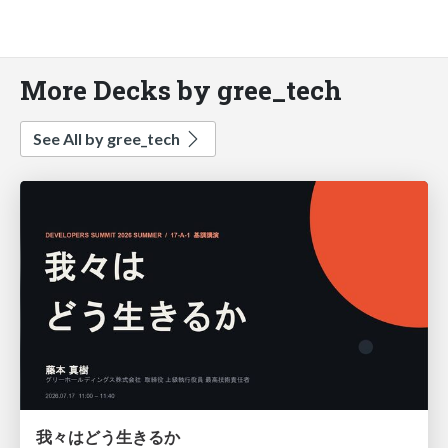
More Decks by gree_tech
See All by gree_tech
我々はどう生きるか