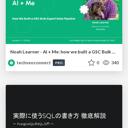
Noah Learner - AI + Me: how we built a GSC Bulk Export data pipeline
techseoconnect
0
340
PRO