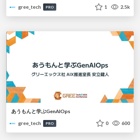
gree_tech
1
2.5k
PRO
あうもんと学ぶGenAIOps
gree_tech
0
600
PRO