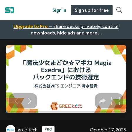
Sign in
Sign up for free
Upgrade to Pro
— share decks privately, control
downloads, hide ads and more …
gree_tech
October 17, 2025
PRO