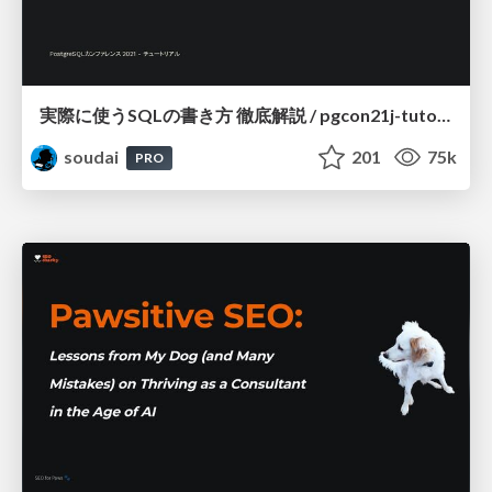
実際に使うSQLの書き方 徹底解説 / pgcon21j-tutorial
soudai
201
75k
PRO