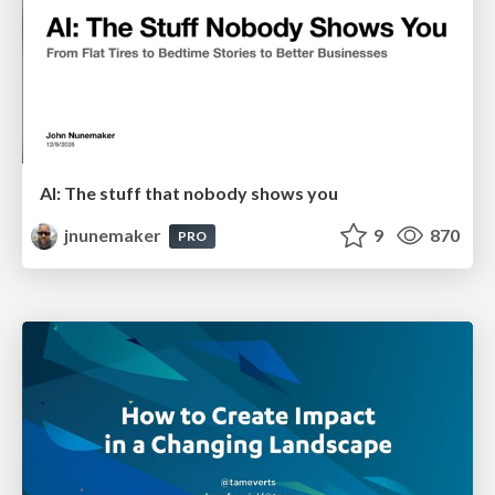
AI: The stuff that nobody shows you
jnunemaker
9
870
PRO