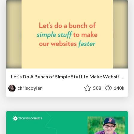
Let's Do A Bunch of Simple Stuff to Make Websites Faster
chriscoyier
508
140k