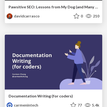
Pawsitive SEO: Lessons from My Dog (and Many Mistakes) on Thriving as a Consultant in the Age of AI
davidcarrasco
0
210
Documentation Writing (for coders)
carmenintech
77
5.4k