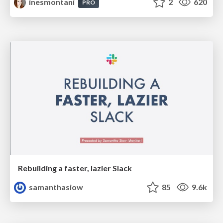
inesmontani
2
620
PRO
Rebuilding a faster, lazier Slack
samanthasiow
85
9.6k