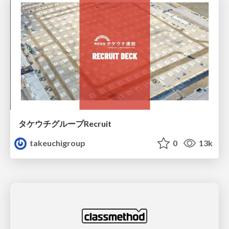
タケウチグループRecruit
takeuchigroup
0
13k