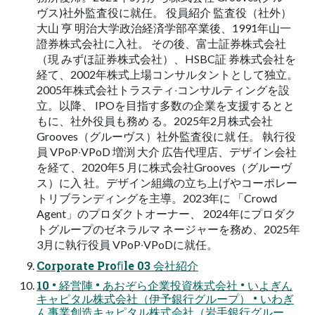
ヴス)社外監査役に就任。 役員紹介 監査役（社外）
大山 亨 明治⼤学政治経済学部卒業後、1991年⼭⼀
證券株式会社に⼊社。 その後、富⼠証券株式会社
（現 みずほ証券株式会社）、HSBC証 券株式会社を
経て、2002年株式上場コンサルタントとして独⽴。
2005年株式会社トラスティ‧コンサルティングを設
⽴。以降、 IPOを⽬指す多数の企業を⽀援するとと
もに、社外役員も務め る。2025年2⽉株式会社
Grooves（グルーヴス）社外監査役に就 任。 執⾏役
員 VPoP‧VPoD 増渕 ⼤介 広告代理店、デザイン会社
を経て、2020年5 ⽉に株式会社Grooves（グルーヴ
ス）に⼊ 社。デザイン組織の⽴ち上げやコーポレー
トリブランディングを主導。2023年に 「Crowd
Agent」のプロダクトオーナー、 2024年にプロダク
トグループのゼネラルマ ネージャーを務め、2025年
3⽉に執⾏役員 VPoP‧VPoDに就任。
Corporate Proﬁle 03 会社紹介
10 • 経営陣 • あおぞら企業投資株式会社 • いよぎん
キャピタル株式会社（伊予銀行グループ） • いわぎ
ん事業創造キャピタル株式会社（岩手銀行グルー