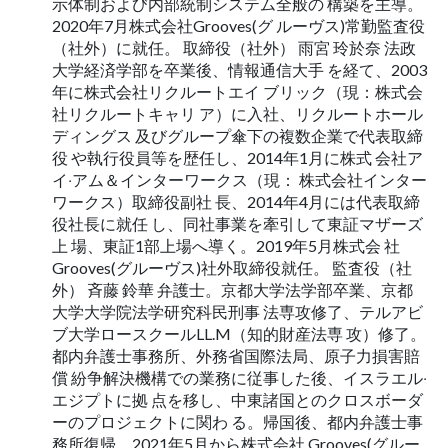
⽰体制および内部統制システム全般の 構築を主導。
2020年7⽉株式会社Grooves(グ ルーヴス)常勤監査役
（社外）に就任。 取締役（社外） ⾬宮 玲於奈 法政
⼤学経済学部を卒業後、情報通信⼤⼿ を経て、2003
年に株式会社リクルートエイ ブリック（現：株式会
社リクルートキャリ ア）に⼊社、リクルートホール
ディングス 及びグループ傘下の複数企業で代表取締
役 や執⾏役員等を歴任し、2014年1⽉に株式 会社ア
イ‧アム＆インターワークス（現： 株式会社インター
ワークス）取締役副社 ⻑、2014年4⽉には代表取締
役社⻑に就任 し、同社事業を牽引して東証マザーズ
上 場、東証1部上場へ導く。2019年5⽉株式会 社
Grooves(グルーヴス)社外取締役就任。 監査役（社
外） 斉藤 鈴華 弁護⼠。京都⼤学法学部卒業、京都
⼤学⼤学院法学研究科⺠刑事 法専攻修了、テルアビ
ブ⼤学ロースクールLL.M（知的財産法専 攻）修了。
都内弁護⼠事務所、外務省国際法局、原⼦⼒損害賠
償 紛争解決機構での業務に従事した後、イスラエル‧
エジプトに拠 点を移し、中東諸国とのクロスボーダ
ーのプロジェクトに関わ る。帰国後、都内弁護⼠事
務所復帰。2021年5⽉から株式会社 Grooves(グルー