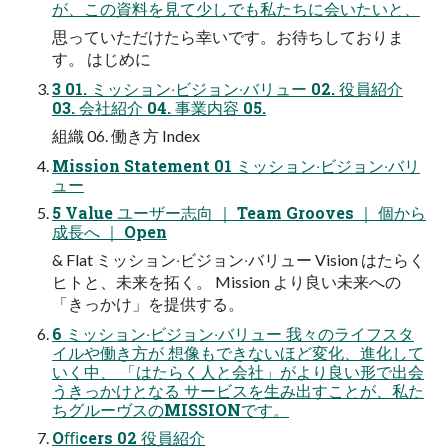
が、この資料を⾒て少しでも私たちに会いたいと、
思っていただけたら幸いです。お待ちしておりま
す。 はじめに
3 01. ミッション‧ビジョン‧バリュー 02. 役員紹介
03. 会社紹介 04. 事業内容 05.
組織 06. 働き⽅ Index
Mission Statement 01 ミッション‧ビジョン‧バリ
ュー
5 Value ユーザー志向 ｜ Team Grooves ｜ 個から
成⻑へ ｜ Open
& Flat ミッション‧ビジョン‧バリュー Vision はたらく
ヒトと、未来を拓く。 Mission より良い未来への
「きっかけ」を提供する。
6 ミッション‧ビジョン‧バリュー 我々のライフスタ
イルや働き⽅が 想像もできないほど変化、進化して
いく中、 「はたらく⼈と会社」がより良い形で出会
うきっかけとなる サービスを⽣み出すことが、私た
ちグルーヴスのMISSIONです。
Oﬃcers 02 役員紹介