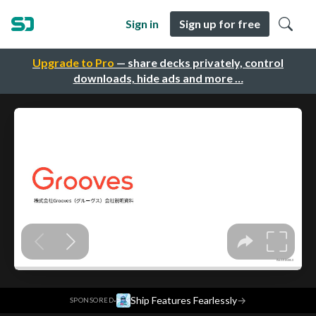
Sign in
Sign up for free
Upgrade to Pro
— share decks privately, control
downloads, hide ads and more …
·
Ship Features Fearlessly
→
SPONSORED