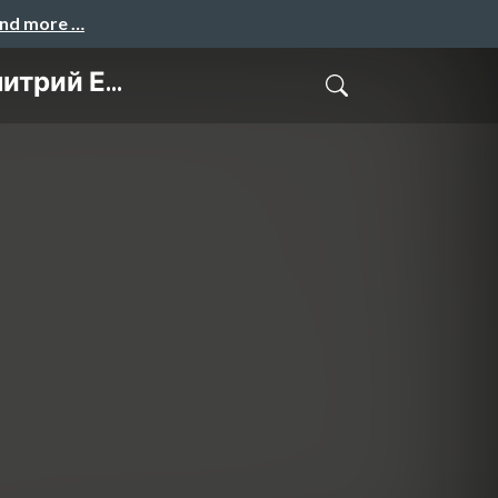
and more …
трий Е...