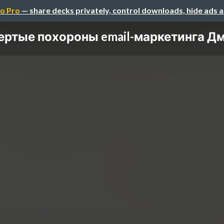
o Pro
— share decks privately, control downloads, hide ads 
ертые похороны email-маркетинга Дми