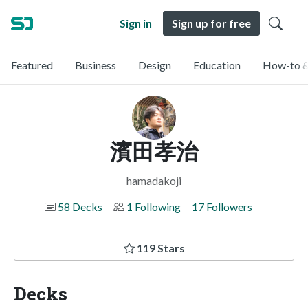
Sign in
Sign up for free
Featured
Business
Design
Education
How-to &
濱田孝治
hamadakoji
58 Decks
1 Following
17 Followers
119 Stars
Decks