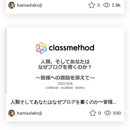
hamadakoji
3
1.8k
人類そしてあなたはなぜブログを書くのか〜皆様への激励を添えて〜
hamadakoji
0
500