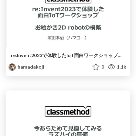
re:Invent2023で体験したIoT面白ワークショップ〜お絵描き2Dロボットの構築〜
hamadakoji
0
1.1k