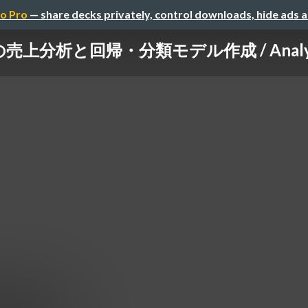
o Pro
— share decks privately, control downloads, hide ads 
析と回帰・分類モデル作成 / Analyze sale