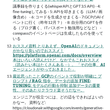
議事録を作りまくる(whisperAPIとGPT3.5 API) - 4:
ﬁne-tuningしてみる - 5: APIを叩きまくる（LLM / 画
像含め） - 6: コードを⽣成させまくる - 7:GCPのAIイ
ベントに⾏く（昨年12⽉？） - 8: ⾃分⽤のGPTを作
る（ブログ書く、ITパスポート勉強⽤などなど） -
connpassのイベントページは⽣成したものを使って
いる
おススメ資料 とりあえず、OpenAIのドキュメント
がかなり良いのでおススメ！
https://platform.openai.com/docs/overview
本はいろいろ読んだけど、なかでもこれおススメ
（読みたい本はたくさんある ‧‧‧）。 「その仕事、AI
エージェントがやっておきました」
最近思ったこと GCPのイベントで役割が明確に プ
ロンプト / RAG: 指令、データの追加 FINE-
TUNING: モデルの⾏動を抑制 追加データの重要
性。 そのあたりクラウド楽そうだなー。
エンジニアが役⽴つには、どの辺をできればよいの
かなー。 資料など:
https://cloudonair.withgoogle.com/events/generative-