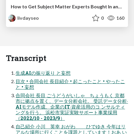
How to Get Subject Matter Experts Bought In and Actively Contributing to SEO & PR Initiatives.
livdayseo
0
160
Transcript
⽣成AIの振り返り と妄想
⽬次 • 合同会社 ⻑⽬紹介 • 起こったこと • やったこ
と • 妄想
合同会社 ⻑⽬ ごうどうがいしゃ ちょうもく 京都
市に拠点を置く、データ分析会社。 受託データ分析‧
AIモデル作成、企業のIT‧資産活⽤のコ ンサルティ
ングを⾏う。 浜松市実証実験サポート事業採⽤
（2022/10 - 2023/9）
⾃⼰紹介 ⼩川 英幸 おがわ ひでゆき 今年はリ
アルな場所に⾏くことを課題としています！おあ い