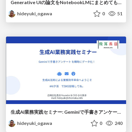
Generative UIの論文をNotebookLMにまとめてもらったスライド
hideyuki_ogawa
0
51
生成AI業務実践セミナー: Geminiで手書きアンケート を瞬時にデータ化！
hideyuki_ogawa
0
240