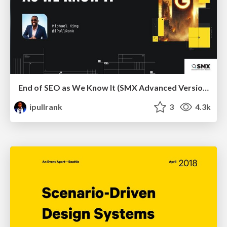
End of SEO as We Know It (SMX Advanced Version)
ipullrank
3
4.3k