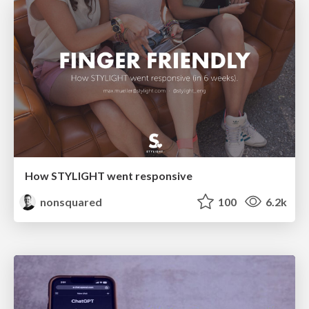
How STYLIGHT went responsive
nonsquared
100
6.2k