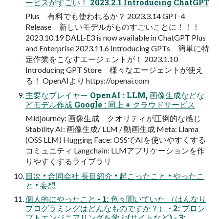
ービスがすごい！ 2023.2.1 Introducing ChatGPT
Plus 有料でも使われるか？ 2023.3.14 GPT-4
Release 新しいモデルがものすごいことに！！！
2023.10.19 DALL-E3 is now available in ChatGPT Plus
and Enterprise 2023.11.6 Introducing GPTs 簡単に特
定作業をこなすエージェントが！ 2023.1.10
Introducing GPT Store 様々なエージェントが使え
る！ OpenAIより https://openai.com
主要なプレイヤー OpenAI : LLM, 画像⽣成などな
どモデル作成 Google : 同上 + クラウドサービス
Midjourney: 画像⽣成 クオリティが圧倒的な感じ
Stability AI: 画像⽣成/ LLM / 動画⽣成 Meta: Llama
(OSS LLM) Hugging Face: OSSでAIを使いやすくする
コミュニティ Langchain: LLMアプリケーションを作
りやすくするライブラリ
⽬次 • 合同会社 ⻑⽬紹介 • 起こったこと • やったこ
と • 妄想
個⼈的にやったこと - 1: ⾊々聞いていた （はんなり
プログラミングはどんなものですか？） - 2: プロン
プトエンジニアリングを学ぶ(サイトなど) - 3: