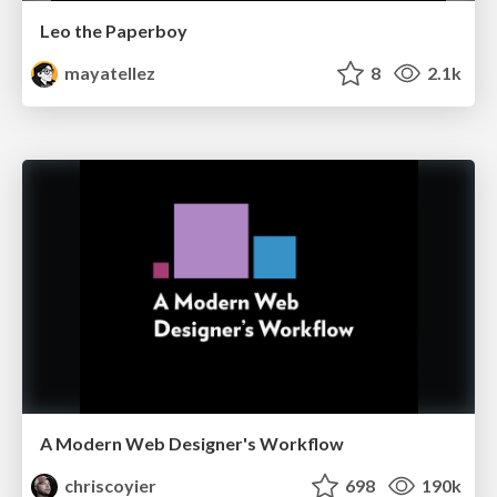
Leo the Paperboy
mayatellez
8
2.1k
A Modern Web Designer's Workflow
chriscoyier
698
190k