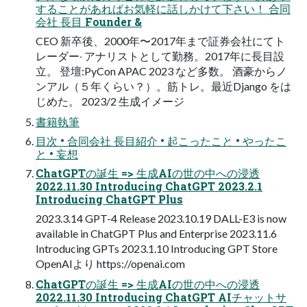
することがあればお気軽に話しかけて下さい！ 合同
会社 ⻑⽬ Founder &
CEO 新卒後、2000年〜2017年まで証券会社にてト
レーダー‧ アナリストとして勤務。2017年に⻑⽬設
⽴。 登壇:PyCon APAC 2023 など多数。 酒豪からノ
ンアル（５年くらい？）。筋トレ。最近Django をは
じめた。 2023/2 ⽣成イメージ
書籍執筆
⽬次 • 合同会社 ⻑⽬紹介 • 起こったこと • やったこ
と • 妄想
ChatGPTの誕⽣ => ⽣成AIの世の中への浸透
2022.11.30 Introducing ChatGPT 2023.2.1
Introducing ChatGPT Plus
2023.3.14 GPT-4 Release 2023.10.19 DALL-E3 is now
available in ChatGPT Plus and Enterprise 2023.11.6
Introducing GPTs 2023.1.10 Introducing GPT Store
OpenAIより https://openai.com
ChatGPTの誕⽣ => ⽣成AIの世の中への浸透
2022.11.30 Introducing ChatGPT AIチャットサ