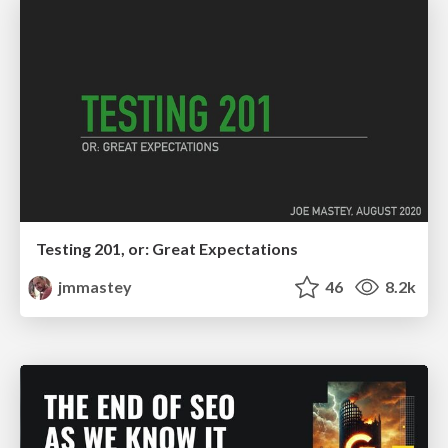
Testing 201, or: Great Expectations
jmmastey
46
8.2k