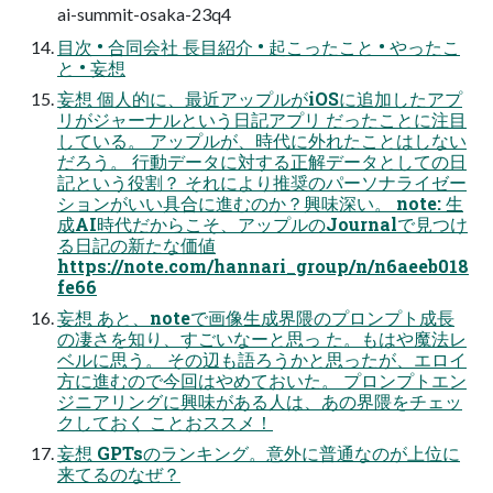
ai-summit-osaka-23q4
⽬次 • 合同会社 ⻑⽬紹介 • 起こったこと • やったこ
と • 妄想
妄想 個⼈的に、最近アップルがiOSに追加したアプ
リがジャーナルという⽇記アプリ だったことに注⽬
している。 アップルが、時代に外れたことはしない
だろう。 ⾏動データに対する正解データとしての⽇
記という役割？ それにより推奨のパーソナライゼー
ションがいい具合に進むのか？興味深い。 note: ⽣
成AI時代だからこそ、アップルのJournalで⾒つけ
る⽇記の新たな価値
https://note.com/hannari_group/n/n6aeeb018
fe66
妄想 あと、noteで画像⽣成界隈のプロンプト成⻑
の凄さを知り、すごいなーと思っ た。もはや魔法レ
ベルに思う。 その辺も語ろうかと思ったが、エロイ
⽅に進むので今回はやめておいた。 プロンプトエン
ジニアリングに興味がある⼈は、あの界隈をチェッ
クしておく ことおススメ！
妄想 GPTsのランキング。意外に普通なのが上位に
来てるのなぜ？