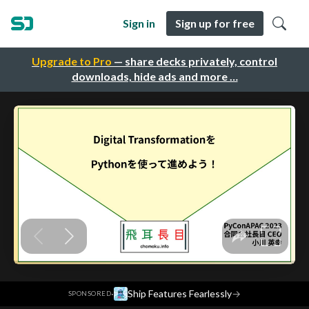
Sign in
Sign up for free
Upgrade to Pro
— share decks privately, control
downloads, hide ads and more …
·
Ship Features Fearlessly
→
SPONSORED