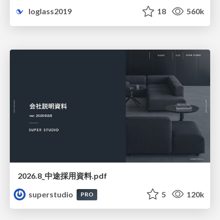
loglass2019
18
560k
2026.8_中途採用資料.pdf
superstudio
5
120k
PRO