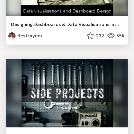
Designing Dashboards & Data Visualisations in Web Apps
destraynor
232
55k