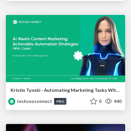
Kristin Tynski - Automating Marketing Tasks With AI
techseoconnect
0
440
PRO