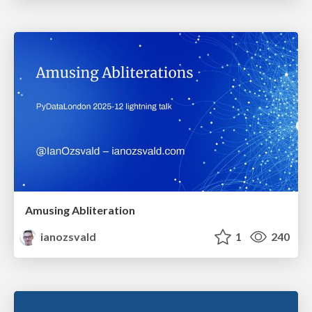
Amusing Abliteration
ianozsvald
1
240