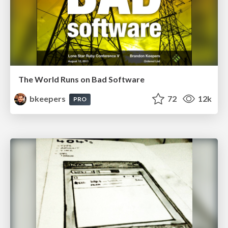
The World Runs on Bad Software
bkeepers
72
12k
PRO