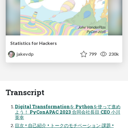
Statistics for Hackers
jakevdp
799
230k
Transcript
Digital Transformationを Pythonを使って進め
よう！ PyConAPAC 2023 合同会社⻑⽬ CEO ⼩川
英幸
⽬次 • ⾃⼰紹介 • トークのモチベーション‧課題 •