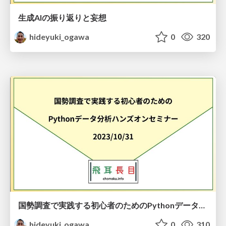
生成AIの振り返りと妄想
hideyuki_ogawa
0
320
国勢調査で実践する初心者のためのPythonデータ分析ハンズオンセミナー資料
hideyuki_ogawa
0
310