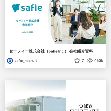
セーフィー株式会社（Safie Inc.） 会社紹介資料
safie_recruit
7
460k