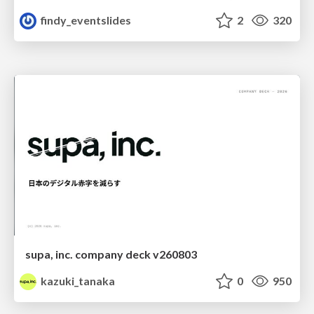
findy_eventslides
2
320
supa, inc. company deck v260803
kazuki_tanaka
0
950