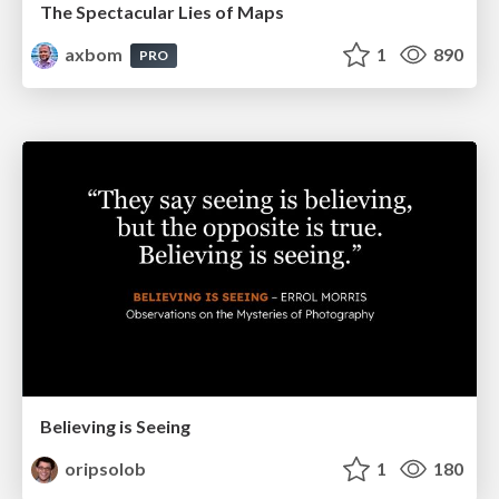
The Spectacular Lies of Maps
axbom
1
890
PRO
Believing is Seeing
oripsolob
1
180