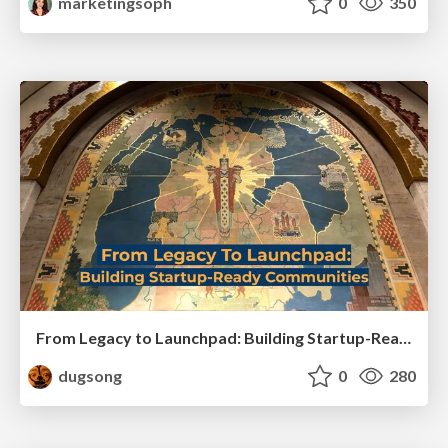
marketingsoph
0
350
From Legacy to Launchpad: Building Startup-Ready Communities
dugsong
0
280