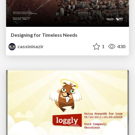
Designing for Timeless Needs
cassininazir
1
430