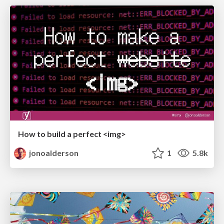
How to build a perfect <img>
jonoalderson
1
5.8k