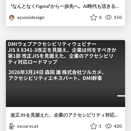
“なんとなくFigma”から一歩先へ。AI時代も活きるWeb制作フロー
ayumidesign
0
150
改正JISを見据えた、企業のアクセシビリティ対応ロードマップ
securecat
1
420