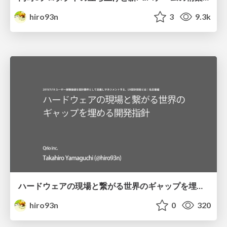
hiro93n
3
9.3k
ハードウェアの現場と繋がる世界のギャップを埋める開発指針
hiro93n
0
320