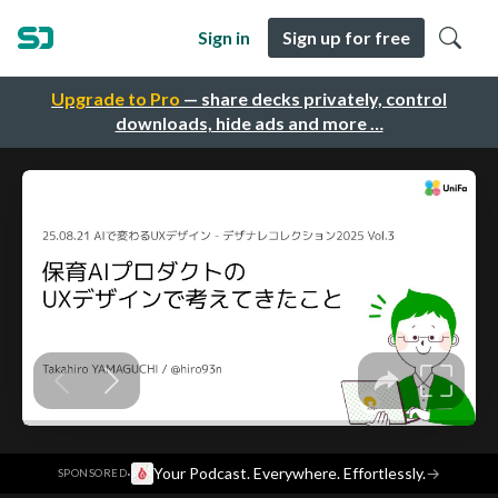
Sign in
Sign up for free
Upgrade to Pro
— share decks privately, control
downloads, hide ads and more …
·
Your Podcast. Everywhere. Effortlessly.
→
SPONSORED