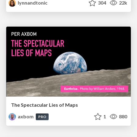
lynnandtonic
304
22k
The Spectacular Lies of Maps
axbom
1
880
PRO