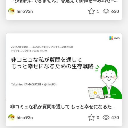
「技術的にできません」を越えて価値を生み出せ──研究開発チームをPMが率いて生み出した価値創出
hiro93n
1
650
非コミュな私が質問を通して もっと幸せになるための生存戦略 / hicommu-sitsumon-senryaku
hiro93n
0
470