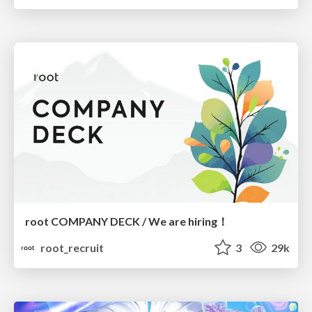
root COMPANY DECK / We are hiring！
root_recruit
3
29k