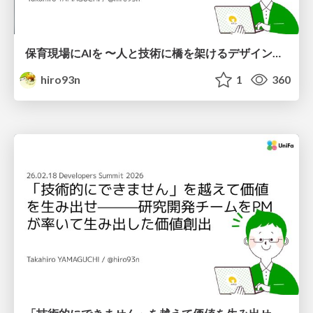
保育現場にAIを 〜人と技術に橋を架けるデザインで考えてきたこと〜 uiuxcamp2026-hoiku-ai-design
hiro93n
1
360