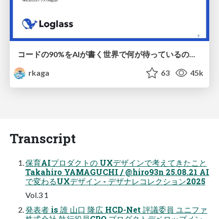
コードの90%をAIが書く世界で何が待っているのか / What awaits us in a world where 90% of the code is written by AI
rkaga
63
45k
Transcript
保育AIプロダクトの UXデザインで考えてきたこと
Takahiro YAMAGUCHI / @hiro93n 25.08.21 AI
で変わるUXデザイン - デザナレコレクション2025
Vol.3 1
発表者 is 誰 山口 隆広 HCD-Net 評議委員 ユニファ
株式会社 執行役員CPO プロダクトデベロップメン