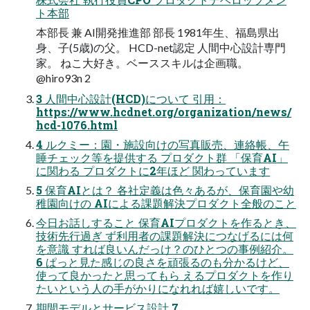
ト本部
本部長 兼 AI開発推進部 部長 1981年生、福島県出
身、子(5歳)の父。 HCD-net認定 人間中心設計専門
家。 ねこ大好き。ベーススキルは企画職。
@hiro93n 2
3 人間中心設計(HCD)について 引用：
https://www.hcdnet.org/organization/news/
hcd-1076.html
4 ルクミー：園・施設向けの写真販売、連絡帳、午
睡チェック等を提供する プロダクト群 「保育AI」
に関わる プロダクトに2年ほど 関わっています
5 保育AIとは？ 各社定義は色々あるが、保育園や幼
稚園向けの AIによる課題解決プロダクト全般のこと
今日お話しすること 保育AIプロダクトを作るとき、
技術先行過ぎ ず利用者の課題解決につなげるには何
を意識 すれば良いんだっけ？のひとつの事例紹介。
6 ぱっと見た感じの良さを頑張るのも分かるけど、
使って良かったと思ってもら えるプロダクトを作り
たいという人の手がかりになれれば嬉しいです。
期間モデルとサービス設計 7