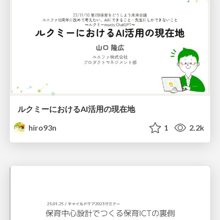
ルクミーにおけるAI活用の現在地
hiro93n
1
2.2k