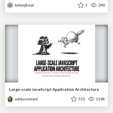
helenjbeal
1
290
Large-scale JavaScript Application Architecture
addyosmani
515
110k