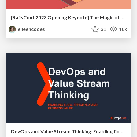
[RailsConf 2023 Opening Keynote] The Magic of Rails
eileencodes
31
10k
DevOps and Value Stream Thinking: Enabling flow, efficiency and business value