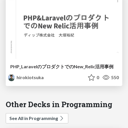
PHP_LaravelのプロダクトでのNew_Relic活用事例
hirokiotsuka
0
550
Other Decks in Programming
See All in Programming