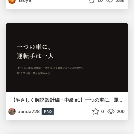
【やさしく解説 設計編・中級 #1】一つの車に、運転手は一人 ～ある倉庫システムの事例から～
panda728
0
200
PRO