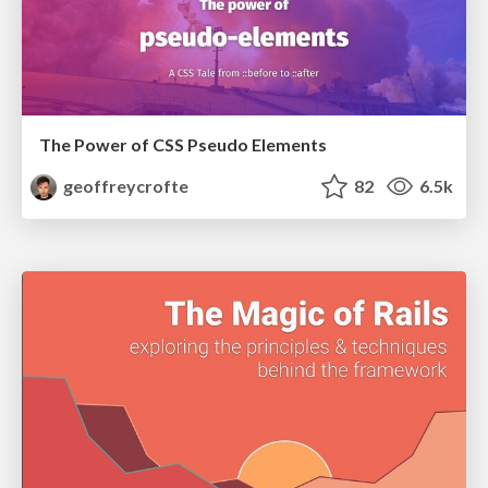
The Power of CSS Pseudo Elements
geoffreycrofte
82
6.5k