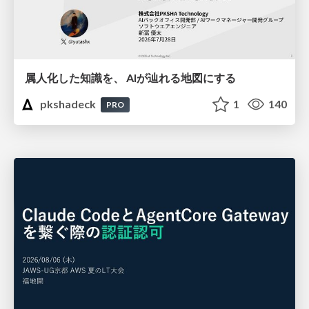
属人化した知識を、 AIが辿れる地図にする
pkshadeck
1
140
PRO