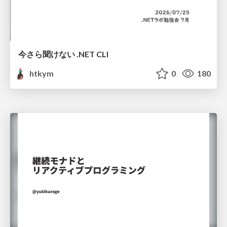
今さら聞けない .NET CLI
htkym
0
180