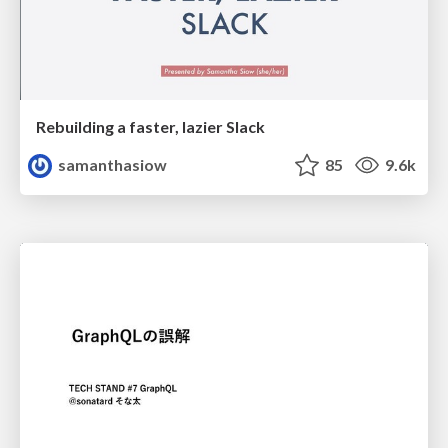
Rebuilding a faster, lazier Slack
samanthasiow
85
9.6k