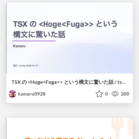
TSX の <Hoge<Fuga>> という構文に驚いた話 / tsx-type-argument-syntax
kanaru0928
0
200