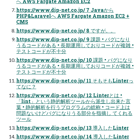
へ AWS Fargate Amazon EC2
https://www.dip-net.co.jp/ 7 Javaから
PHP&Laravelへ AWS Fargate Amazon EC2 +
CMS
https://www.dip-net.co.jp/ 8 ですが。。
https://www.dip-net.co.jp/ 9 課題 • バグになり
うるコードがある • 長期運用しておりコードが複雑 •
テストコードが不十分
https://www.dip-net.co.jp/ 10 課題 • バグになり
うるコードがある • 長期運用しておりコードが複雑 •
テストコードが不十分
https://www.dip-net.co.jp/ 11 そもそもLinterっ
てなに？
https://www.dip-net.co.jp/ 12 Linterとは •
「lint」という静的解析ツールから派生し出来た言
葉 • 静的解析を行うプログラムの総称 • コード上は
問題ないけどバグになりうる部分を指摘し てくれる
ツール
https://www.dip-net.co.jp/ 13 導入したLinter
https://www.dip-net.co.jp/ 14 導入したLinter