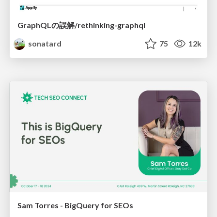
GraphQLの誤解/rethinking-graphql
sonatard
75
12k
Sam Torres - BigQuery for SEOs