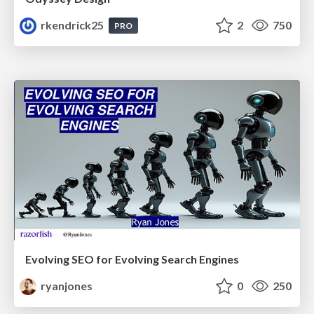
rkendrick25
2
750
PRO
Evolving SEO for Evolving Search Engines
ryanjones
0
250