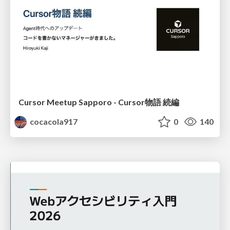
Cursor Meetup Sapporo - Cursor物語 続編
cocacola917
0
140