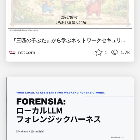
『三匹の子ぶた』から学ぶネットワークセキュリティの昔と今 / Network Security: Then and Now Through the Lens of The Three Little Pigs
nttcom
1
1.7k