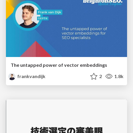
The untapped power of vector embeddings
frankvandijk
2
1.8k