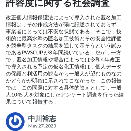
許容度に関する社会調査
改正個人情報保護法によって導入された匿名加工
情報は，その作成方法が陽に記述されておらず，
事業者にとっては不安な状態である．そこで，技
術的に最高水準の匿名加工技術とその安全性評価
を競争型タスクの結果を通して示そうという試み
であるPWSCUP が8 年間続いている．だが，一方
で，匿名加工情報や場合によっては令和4 年改正
で導入される予定の仮名化工情報は，個人データ
の保護と利活用の観点から一般人が望むものなの
かどうかが明確に示されてこなかった．この報告
では，この問題に対する具体的答えとして，一般
人1045 人を対象にしたアンケート調査を行った結
果について報告する．
中川裕志
May 27, 2023