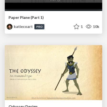
Paper Plane (Part 1)
katiecoart
1
10k
PRO
Odyssey Design