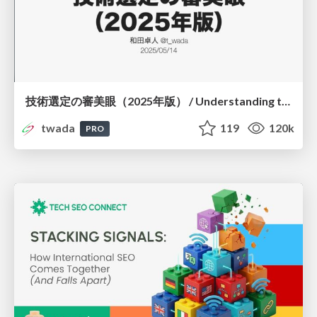
技術選定の審美眼（2025年版） / Understanding the Spiral of Technologies 2025 edition
twada
119
120k
PRO