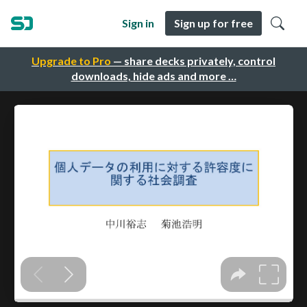
Sign in
Sign up for free
Upgrade to Pro
— share decks privately, control
downloads, hide ads and more …