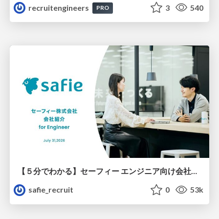
recruitengineers
3
540
PRO
【５分でわかる】セーフィー エンジニア向け会社紹介
safie_recruit
0
53k