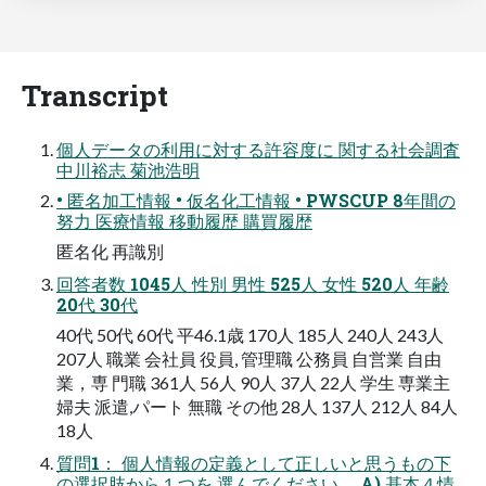
Transcript
個人データの利用に対する許容度に 関する社会調査
中川裕志 菊池浩明
• 匿名加工情報 • 仮名化工情報 • PWSCUP 8年間の
努力 医療情報 移動履歴 購買履歴
匿名化 再識別
回答者数 1045人 性別 男性 525人 女性 520人 年齢
20代 30代
40代 50代 60代 平46.1歳 170人 185人 240人 243人
207人 職業 会社員 役員, 管理職 公務員 自営業 自由
業，専 門職 361人 56人 90人 37人 22人 学生 専業主
婦夫 派遣,パート 無職 その他 28人 137人 212人 84人
18人
質問1： 個人情報の定義として正しいと思うもの下
の選択肢から１つを 選んでください． A) 基本４情