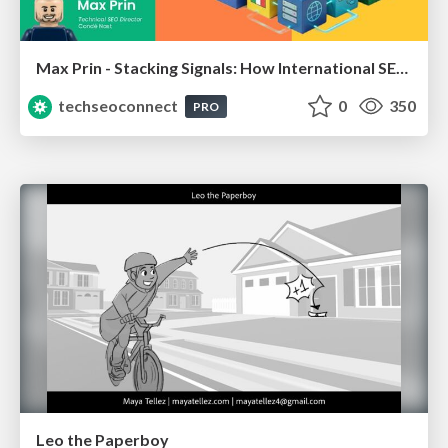
Max Prin - Stacking Signals: How International SEO Comes Together (And Falls Apart)
techseoconnect
0
350
PRO
Leo the Paperboy