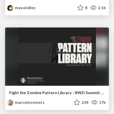
mayatellez
8
2.1k
Fight the Zombie Pattern Library - RWD Summit 2016
marcelosomers
234
17k