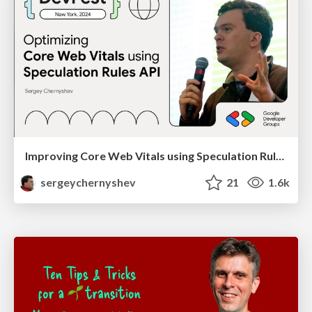
Improving Core Web Vitals using Speculation Rules API
sergeychernyshev
21
1.6k