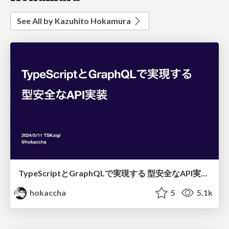
See All by Kazuhito Hokamura
TypeScriptとGraphQLで実現する 型安全なAPI実装 / TSKaigi 2024
hokaccha
5
5.1k