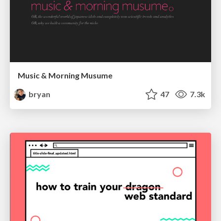
Music & Morning Musume
bryan
47
7.3k