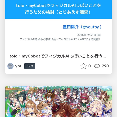
toio・myCobotでフィジカルAIっぽいことを行うための検討（とりあえず調査） / フィジカルAI LT（IoTLTによる開催）
you
0
290
PRO