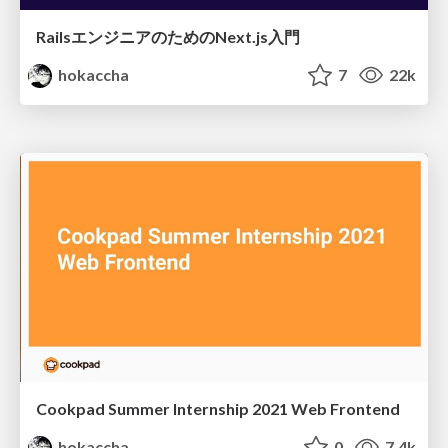
RailsエンジニアのためのNext.js入門
hokaccha
7
22k
Cookpad Summer Internship 2021 Web Frontend
hokaccha
0
7.4k