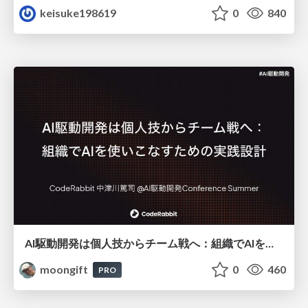
keisuke198619
0
840
AI駆動開発は個人技からチーム戦へ：組織でAIを使いこなすための実践設計
moongift
0
460
PRO