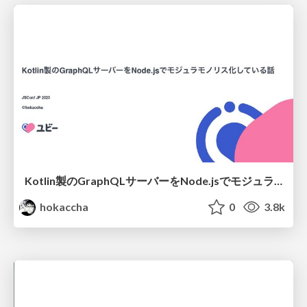
Kotlin製のGraphQLサーバーをNode.jsでモジュラモノリス化している話
hokaccha
0
3.8k