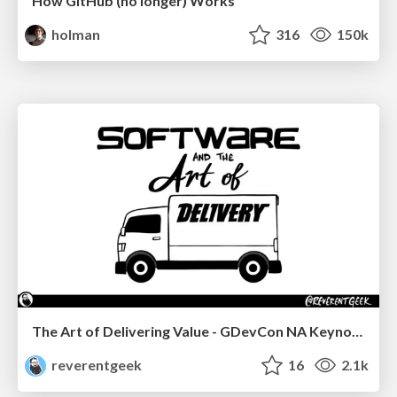
How GitHub (no longer) Works
holman
316
150k
The Art of Delivering Value - GDevCon NA Keynote
reverentgeek
16
2.1k