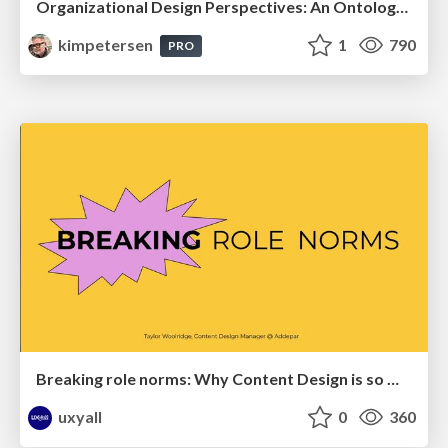
Organizational Design Perspectives: An Ontology of Organizational Design Elements
kimpetersen
1
790
PRO
Breaking role norms: Why Content Design is so much more than writing copy - Taylor Woolridge
uxyall
0
360