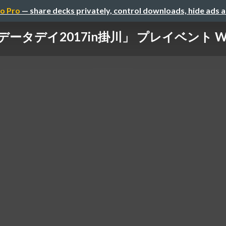
o Pro
— share decks privately, control downloads, hide ads 
ータデイ2017in掛川」 プレイベント Wik