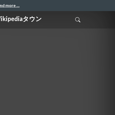
and more …
ipediaタウン