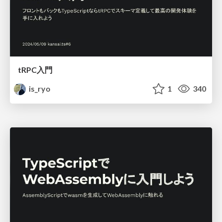
tRPC入門
is_ryo
1
340