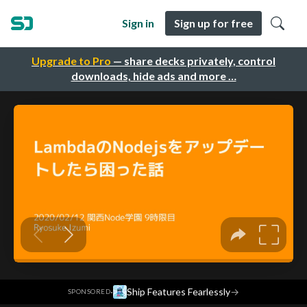
Sign in
Sign up for free
Upgrade to Pro
— share decks privately, control
downloads, hide ads and more …
·
Ship Features Fearlessly
→
SPONSORED