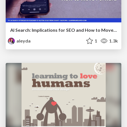
AI Search: Implications for SEO and How to Move Forward - #ShenzhenSEOConference
aleyda
1
1.3k