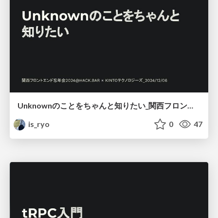
Unknownのことをちゃんと知りたい_関西フロントエンド忘年会
is_ryo
0
47