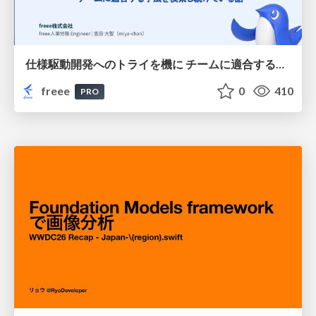
仕様駆動開発へのトライを機に チームに適合する手法を模索し続けている話
freee
0
410
PRO