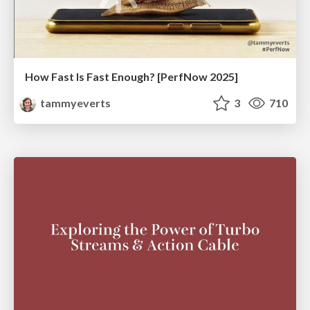
How Fast Is Fast Enough? [PerfNow 2025]
tammyeverts
3
710