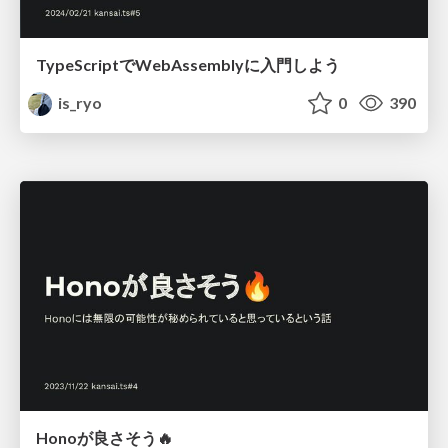
TypeScriptでWebAssemblyに入門しよう
is_ryo
0
390
Honoが良さそう🔥