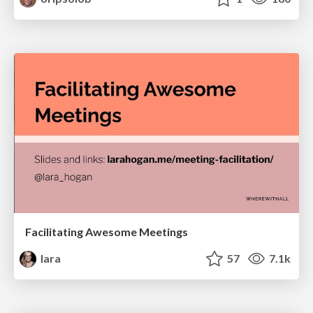
Facilitating Awesome Meetings
lara
57
7.1k