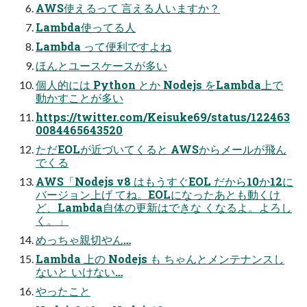
AWS使えるって 言える人いますか？
Lambda使ってる人
Lambda って便利ですよね
ほんとユースケースが多い
個人的には Python とか Nodejs をLambda上で
動かすことが多い
https://twitter.com/Keisuke69/status/122463
0084465643520
ただEOLが近づいてくると AWSからメールが飛ん
でくる
AWS「Nodejs v8 はもうすぐEOL だから10か12に
バージョン上げ てね。EOLになったあとも動くけ
ど、Lambda自体の更新はできな くなるよ。よろし
く。」
めっちゃ親切やん…
Lambda 上の Nodejs も ちゃんとメンテナンスし
ないと いけない…
やったこと