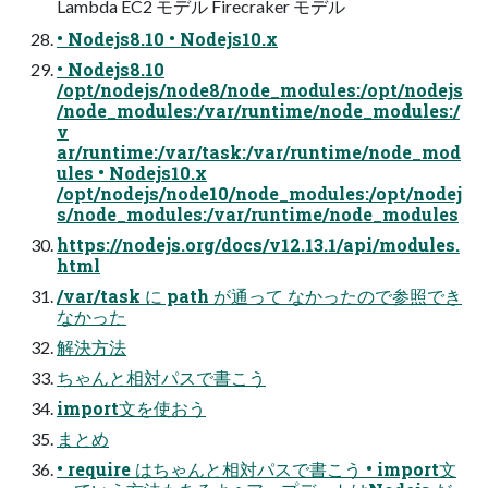
Lambda EC2 モデル Firecraker モデル
• Nodejs8.10 • Nodejs10.x
• Nodejs8.10
/opt/nodejs/node8/node_modules:/opt/nodejs
/node_modules:/var/runtime/node_modules:/
v
ar/runtime:/var/task:/var/runtime/node_mod
ules • Nodejs10.x
/opt/nodejs/node10/node_modules:/opt/nodej
s/node_modules:/var/runtime/node_modules
https://nodejs.org/docs/v12.13.1/api/modules.
html
/var/task に path が通って なかったので参照でき
なかった
解決方法
ちゃんと相対パスで書こう
import文を使おう
まとめ
• require はちゃんと相対パスで書こう • import文