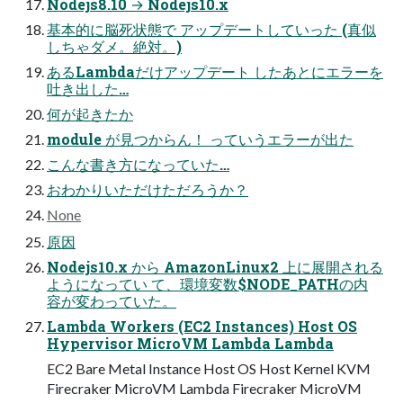
Nodejs8.10 → Nodejs10.x
基本的に脳死状態で アップデートしていった (真似
しちゃダメ。絶対。)
あるLambdaだけアップデート したあとにエラーを
吐き出した…
何が起きたか
module が見つからん！ っていうエラーが出た
こんな書き方になっていた…
おわかりいただけただろうか？
None
原因
Nodejs10.x から AmazonLinux2 上に展開される
ようになってい て、環境変数$NODE_PATHの内
容が変わっていた。
Lambda Workers (EC2 Instances) Host OS
Hypervisor MicroVM Lambda Lambda
EC2 Bare Metal Instance Host OS Host Kernel KVM
Firecraker MicroVM Lambda Firecraker MicroVM