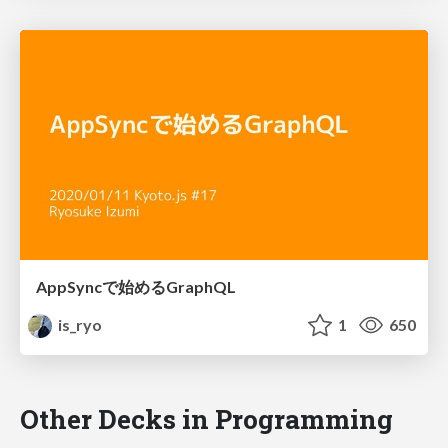
AppSyncで始めるGraphQL
is_ryo
1
650
Other Decks in Programming