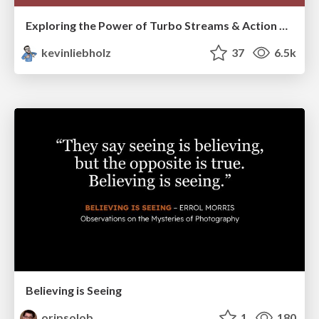
Exploring the Power of Turbo Streams & Action Cable | RailsConf2023
kevinliebholz
37
6.5k
Believing is Seeing
oripsolob
1
180