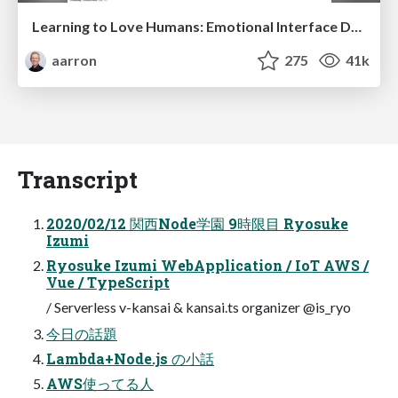
Learning to Love Humans: Emotional Interface Design
aarron
275
41k
Transcript
2020/02/12 関西Node学園 9時限目 Ryosuke
Izumi
Ryosuke Izumi WebApplication / IoT AWS /
Vue / TypeScript
/ Serverless v-kansai & kansai.ts organizer @is_ryo
今日の話題
Lambda+Node.js の小話
AWS使ってる人