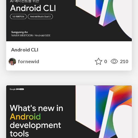
Android CLI
fornewid
0
210