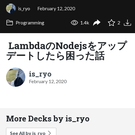
is_ryo
February 12, 2020
Programming
1.4k
2
LambdaのNodejsをアップ
デートしたら困った話
is_ryo
February 12, 2020
More Decks by is_ryo
See All by is_ryo