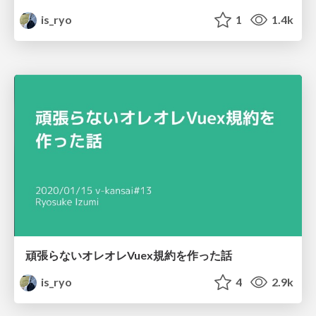
is_ryo
1
1.4k
頑張らないオレオレVuex規約を作った話
is_ryo
4
2.9k