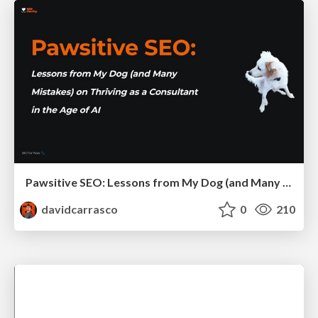
Pawsitive SEO: Lessons from My Dog (and Many Mistakes) on Thriving as a Consultant in the Age of AI
davidcarrasco
0
210