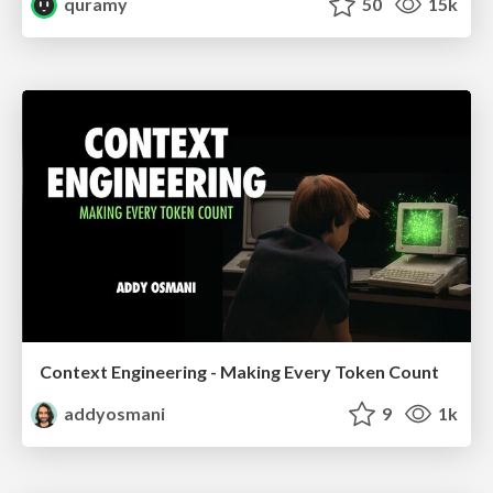
quramy
50
15k
Context Engineering - Making Every Token Count
addyosmani
9
1k