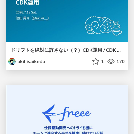
ドリフトを絶対に許さない（？）CDK運用 / CDK Ops with Zero Tolerance for Drifts (?)
akihisaikeda
1
170