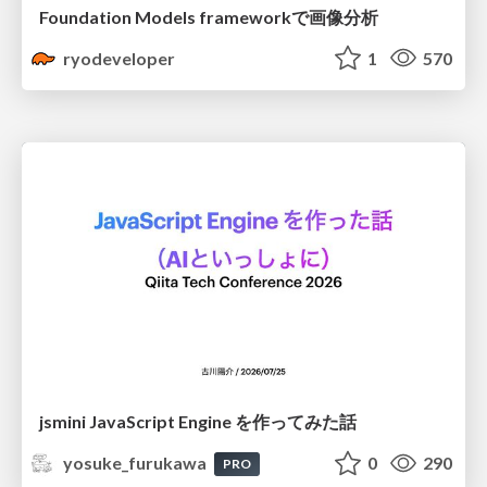
Foundation Models frameworkで画像分析
ryodeveloper
1
570
jsmini JavaScript Engine を作ってみた話
yosuke_furukawa
0
290
PRO