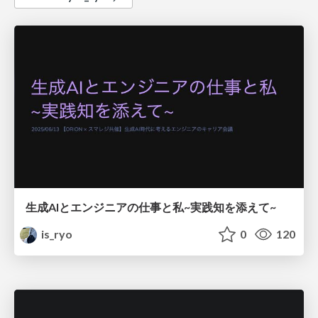
生成AIとエンジニアの仕事と私~実践知を添えて~
is_ryo
0
120