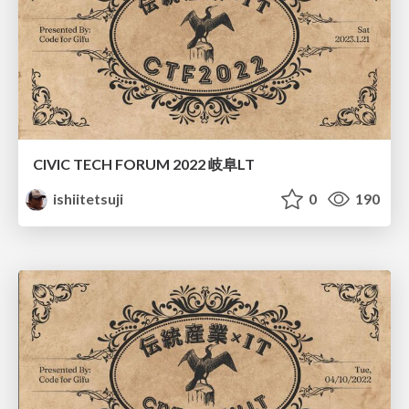
CIVIC TECH FORUM 2022 岐阜LT
ishiitetsuji
0
190