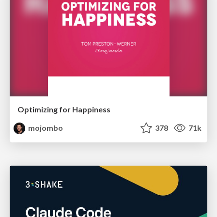
Optimizing for Happiness
mojombo
378
71k