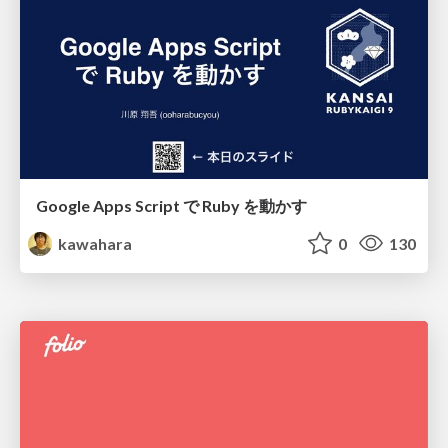
Google Apps Script で Ruby を動かす
kawahara
0
130