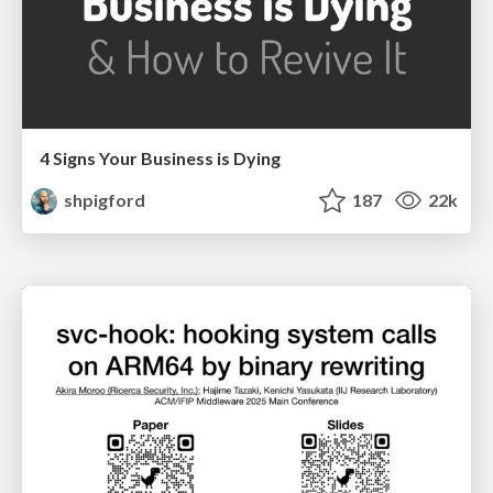
4 Signs Your Business is Dying
shpigford
187
22k