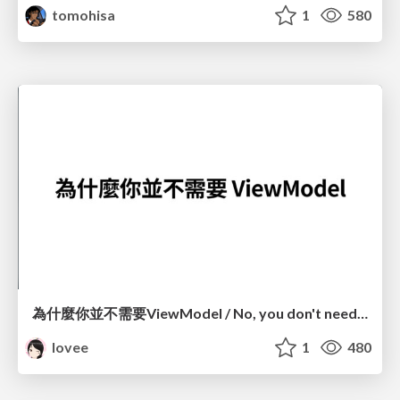
tomohisa
1
580
為什麼你並不需要ViewModel / No, you don't need a ViewModel
lovee
1
480