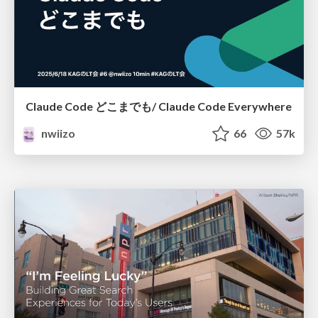
Claude Code どこまでも/ Claude Code Everywhere
nwiizo
66
57k