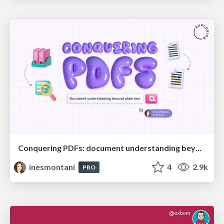
Conquering PDFs: document understanding beyond plain text
inesmontani
4
2.9k
PRO