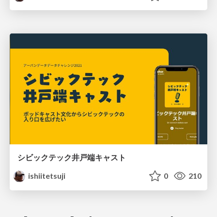
シビックテック井戸端キャスト
ishiitetsuji
0
210