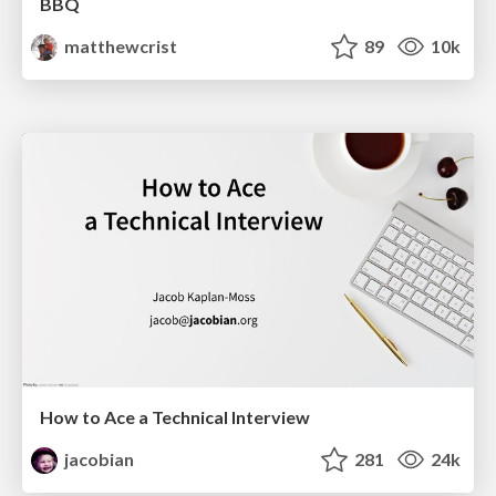
BBQ
matthewcrist
89
10k
How to Ace a Technical Interview
jacobian
281
24k