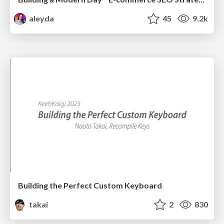
aleyda
45
9.2k
Building the Perfect Custom Keyboard
takai
2
830