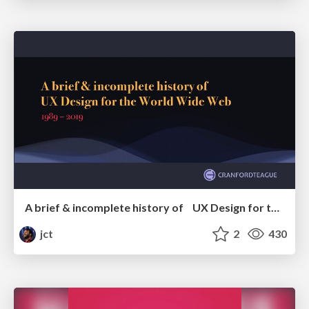
A brief & incomplete history of UX Design for the World Wide Web: 1989–2019
jct
2
430