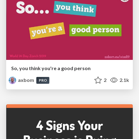
So, you think you're a good person
axbom
2
2.1k
PRO