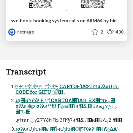
svc-hook: hooking system calls on ARM64 by binary rewriting
retrage
2
430
Transcript
 CARTOͰ࢝ΊΔΦʔϓϯσʔλͷՄࢹԽ
ɹຊ೔ͷϓϩάϥϜ  CARTOΛ͸͡ΊΔલʹ ΞΧ΢ϯτͷ࡞੒
σʔλͷऔಘ σʔλͷొ࿥ Ґஔ৘ใͷ௥Ճ ஍ਤͷछྨ ४උ࡞ۀ
஍ਤ࡞੒
ίϝϯτͷฤू γΣʔϓϑΝΠϧ ϨΠϠʔͷ௥Ճ ެ։ ࣗ෼͚ͩͷ஍ਤΛ࡞Ζ͏ ޻෉
ɹσʔλͷՄࢹԽͱ͸ʁ ৘ใͷՄࢹԽ͸ॏཁͳύλʔϯ΍ؔ࿈Λݟ͑ΔΑ͏ʹ