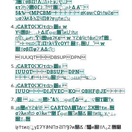
͠ɺ৘ใʹσβΠϯΛ༩͑Δ͜ͱͰҙຯ͕Ҿཱ͖ͪɺ
ετʔϦʔ͕఻ΘΓɺॏཁͳ৘ใ͚ͩʹूதͰ͖Δ Α͏ʹ͠·͢ 
5&%(MPCBM σϏουɾϚΩϟϯυϨε
ʮσʔλϏδϡΞϥΠθʔγϣϯͷඒʯ
ɹCARTOʢΧʔτʣͱ͸ʁ w
ϒϥ΢βͰૢ࡞Ͱ͖ΔɺҐஔ৘ใͷՄࢹԽɾ
ղੳɾڞ༗ɾެ։Ϋϥ΢υαʔϏε w ϓϩάϥϛϯάͷٕज़͕ͳͯ͘΋
࢐৽Ͱઆಘྗ͕͋ΓɺΠϯλϥΫςΟϒͳ ஍ਤ͕࡞੒Մೳ w
஍ਤσβΠφʔʹΑΔඒ͍͠දݱ
 IUUQTDBSUPDPN
ɹCARTOʢΧʔτʣͱ͸ʁ 
IUUQTDBSUPDPN
.#·Ͱɹɹ஍ਤແ੍ݶɹɹɹදແ੍ݶ
ɹCARTOʢΧʔτʣͱ͸ʁ 
IUUQDIJ[VECKQ QBHF@JE
ɹ͓୊  ذෞݝ಺Ͱ"&%͕ઃஔ͞Ε͍ͯΔ ࢪઃ͕ଟ͍஍Ҭ͸Ͳ͜ʁ
ɹຊ೔ͷϓϩάϥϜ  CARTOΛ͸͡ΊΔલʹ ΞΧ΢ϯτͷ࡞੒
σʔλͷऔಘ σʔλͷొ࿥ Ґஔ৘ใͷ௥Ճ ஍ਤͷछྨ ४උ࡞ۀ
஍ਤ࡞੒
ίϝϯτͷฤू γΣʔϓϑΝΠϧ ϨΠϠʔͷ௥Ճ ެ։ ࣗ෼͚ͩͷ஍ਤΛ࡞Ζ͏ ޻෉