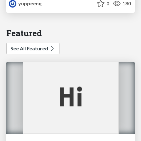
yuppeeng
0
180
Featured
See All Featured