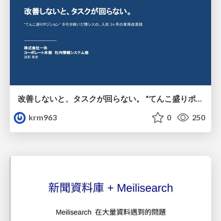
改善しないと、タスクが回らない。 “てんこ盛りポジション” を引き継いだ情シスの、入社3ヶ月の業務改善録
krm963
0
250