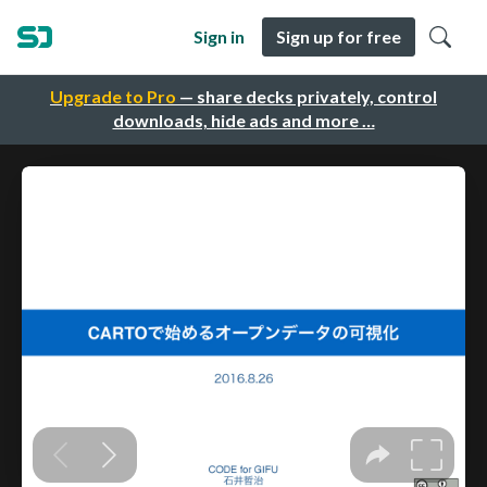
Sign in
Sign up for free
Upgrade to Pro
— share decks privately, control
downloads, hide ads and more …