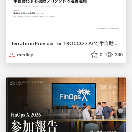
Terraform Provider for TROCCO × AI で 半自動化する複数プロダクトの連携運用 / Semi-Automating Multi-Product Data Integration Ops with the Terraform Provider for TROCCO × AI
medley
0
340