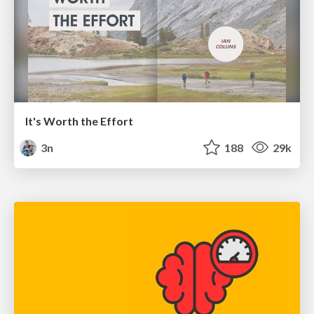
It's Worth the Effort
3n
188
29k