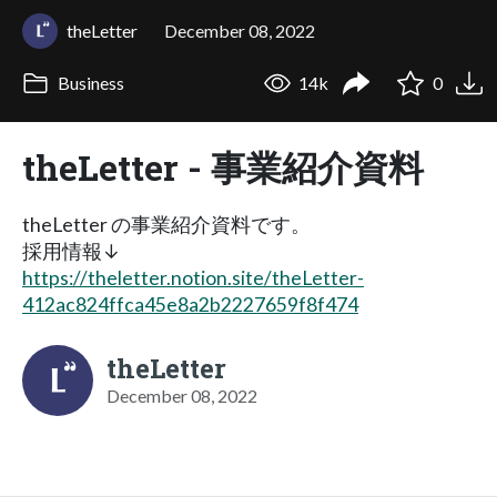
theLetter
December 08, 2022
Business
14k
0
theLetter - 事業紹介資料
theLetter の事業紹介資料です。
採用情報↓
https://theletter.notion.site/theLetter-
412ac824ffca45e8a2b2227659f8f474
theLetter
December 08, 2022