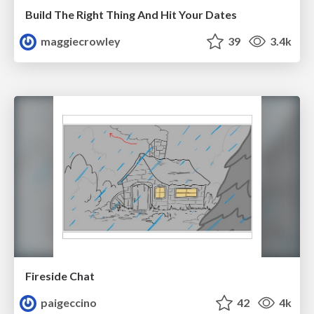
Build The Right Thing And Hit Your Dates
maggiecrowley
39
3.4k
Fireside Chat
paigeccino
42
4k