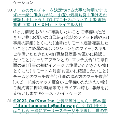
ケーション
チームのカルチャーを決定づける大事な時期です ま
ずは一緒に働きながら、お互い気持ち良く働けるか
確認しましょう！ 採用プロセスについて 面談 書類
審査 面接（1 ~ 2 回） トライアル入社
(1ヶ月前後) お互いに確認したいこと ご準備いただ
きたい物 } お互いの自己紹q } 会話のフィット感や人i }
事業の詳細 } とくにな } 通常はリモート通話 確認した
いこと } ご経歴の確 } ポジションとのフィッ } スキル
ご準備いただきたい物 } 職務経歴書 お互いに確認し
たいこと } キャリアプランとの マッチ度合² } ご条件
面の確 } 仕事の初動イメージ ご準備いただきたい物 }
とくにな } リモート & 対面 お互いに確認したいこと }
チームとのマッチ度合² } 仕事の進め方のマッチ度合²
} スピード感のマッチ度合い ご準備いただきたい物 }
ご契約書に押印 } 時給等でトライアル時も 報酬をお
支払いします ※ケース・バイ・ケース
©2022, OutNow Inc. ご質問等はこちら：濱本 至
（
itaru-hamamoto@outnow.jp
） ← 採用サイト
はこちら 一緒にアーリーステージを突破し、世の中