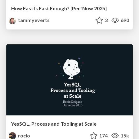
How Fast Is Fast Enough? [PerfNow 2025]
tammyeverts
3
690
YesSQL, Process and Tooling at Scale
rocio
174
15k