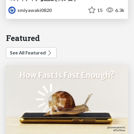
smiyawaki0820
15
6.3k
Featured
See All Featured