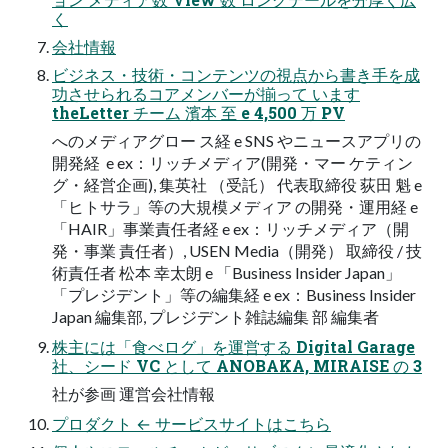
く
会社情報
ビジネス・技術・コンテンツの視点から書き手を成
功させられるコアメンバーが揃って います
theLetter チーム 濱本 至 e 4,500 万 PV
へのメディアグロー ス経 e SNS やニュースアプリの
開発経  e ex：リッチメディア(開発・マー ケティン
グ・経営企画), 集英社 （受託） 代表取締役 荻田 魁 e
「ヒトサラ」等の大規模メディア の開発・運用経 e
「HAIR」事業責任者経 e ex：リッチメディア（開
発・事業 責任者）, USEN Media（開発） 取締役 / 技
術責任者 松本 幸太朗 e 「Business Insider Japan」
「プレジデント」等の編集経 e ex：Business Insider
Japan 編集部, プレジデント雑誌編集 部 編集者
株主には「食べログ」を運営する Digital Garage
社、シード VC として ANOBAKA, MIRAISE の 3
社が参画 運営会社情報
プロダクト ← サービスサイトはこちら