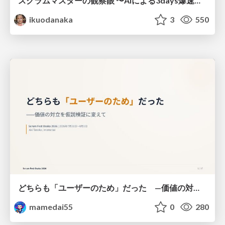
スクラムマスターの観察眼 〜AIによる3days爆速キャッチアップと次の一手〜/The Scrum Master's Insight: Lightning-Fast 3-Day Catch-Up with AI and the Next Move
ikuodanaka
3
550
どちらも「ユーザーのため」だった —価値の対立を仮説検証に変えて #Scrumfest Osaka 2026
mamedai55
0
280