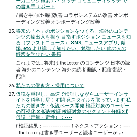
ーガニック施策 ハイタッチ コミュニティタッチ で
の書き手サポート
/ 書き手向け機能改善 コラボシステムの改善 オンボ
ーディング改善 オンボーディング改善
将来の「本」のポジションをつくる、海外のコンテ
ンツの輸出入を担う 目指すポジション ニュースを知
る（ファストニュース） SNS, ニュースアプリ, 職
場, etc より詳しく知りたい、勉強したい 他の人の
解釈を学びたい 書籍
これまでは... 将来は theLetter のコンテンツ 日本の読
者 海外のコンテンツ 海外の読者 翻訳・配信 翻訳・
配信
私たちの働き方・採用について
仮説を重視し、高速で検証しながらユーザーインサ
イトを科学し尽くす開 発スタイルを取っています 私
たちの働き方：仮説ベース開発 検証対象のユーザー
の可視化 x 仮説検証 検証対象のセグメント分解 × f
仮説（定量・定性）：----
f 検証結果：--------------- f ネクストアクション：----
- theLetter は書き手ユーザーと読者ユーザーが い