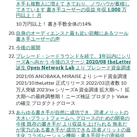
き手も複数人に増えて きており、ノウハウが蓄積し
てきています 書き手ユーザーの収益 年収 1,000 万
円以上！ 月
10 万円以上！ 書き手数全体の14%
自身のオーディエンスと最も近い距離にあるツール
書き手ユーザーの声
今後の展開
プレシード・シードラウンドを経て、1年以内にシリ
ーズAへ向かう 今後のステージ 2020/08 theLetter
誕生 Open Network Lab より プレシード資金調達
2021/05 ANOBAKA, MIRAISE より シード資金調達
2021/10 theLetter 正式リリース 2022/03 読者数 10
万人突破 2023/xx シリーズA 資金調達 拡大期へ！ 拡
大期への最終調整期！ ニーズ検証 プロダクト Value
の確立 プロダクトグロース
あらゆる書き手が自然に成功でき、読者メリットの
大きいプラットフォームへ グロースのための開発の
今後 既存の書き手が より収益を上げられる 無名だ
が実力のある書き手が 成功できる 読者メリットの最
大化 コラボレーション機能・書き手同士の寄稿促