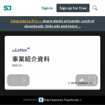
Sign in
Sign up for free
Upgrade to Pro
— share decks privately, control
downloads, hide ads and more …
·
Ship Features Fearlessly
→
SPONSORED