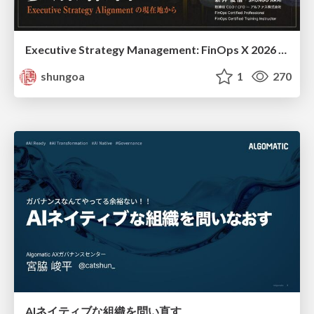
Executive Strategy Management: FinOps X 2026 recap at Japan FinOps Meetup #6
shungoa
1
270
AIネイティブな組織を問い直す