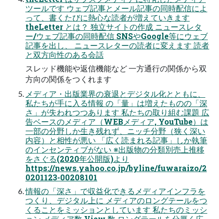
ツールです ウェブ記事とメール記事の同時配信によ
って、書くたびに熱心な読者が増えていきます
theLetter とは？ 独立サイトの作成 ニュースレタ
ー/ウェブ記事の同時配信 SNSやGoogle等にウェブ
記事を出し、 ニュースレターの読者に変えます 読者
と双方向性のある会話
スレッド機能や返信機能など 一方通行の関係から双
方向の関係をつくれます
メディア・出版業界の衰退とデジタル化とともに、
私たちが手に入る情報 の「量」は増えたものの「深
さ」が失われつつあります 私たちの取り組む課題 広
告ベースのメディア（WEBメディア, YouTube）は
一部の分野しか生き残れず、ニッチ分野（狭く深い
内容）と相性が悪い 「広く読まれる記事」しか執筆
のインセンティブがない ※出版物の分類別売上推移
をさぐる(2020年公開版)より
https://news.yahoo.co.jp/byline/fuwaraizo/2
0201123-00208101
情報の「深さ」で収益化できるメディアインフラを
つくり、デジタル上に メディアのロングテールをつ
くることをミッションとしています 私たちのミッシ
ョン メディア数 View 数 ロングテールを分厚く広