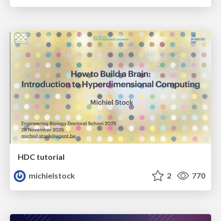
HDC tutorial
michielstock
2
770