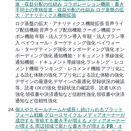
進・収益分配の仕組み コラボレーション機能・書き
手同士の寄稿促進・収益分配の仕組み ログ基盤の拡
大・アナリティクス機能拡張
ログ基盤の拡大・アナリティクス機能拡張 音声ライ
ブ配信機能 音声ライブ配信機能 クーポン機能 クー
ポン機能 年額・法人プラン導入 年額・法人プラン導
入 ペイウォール・ターゲティング強化 ペイウォー
ル・ターゲティング強化 オンボーディング強化 オン
ボーディング強化 通知機能・ドキュメント導線強化
通知機能・ドキュメント導線強化 ランキング・レコ
メンド機能 ランキング・レコメンド機能 アプリ化に
よる読む体験の強化 アプリ化による読む体験の強化
デザインの最適化 デザインの最適化 登録状況の確認
等、読者 UX の強化 登録状況の確認等、読者 UX の
強化 領収書や決済通知など信頼性強化 領収書や決済
通知など信頼性強化
個人やスモールチームが成長し続けられるプラット
フォーム戦略 グロースサイクル メディアオーナーが
成功する 寄稿する書き手が増える メディアオーナー
が増える 周辺領域で新たな書き手が増える PR・オ