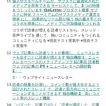
個人やスモールチームが、サブスクに最適化された
メディアを所有できる サービスとして、3 つの特徴
をつくっています theLetter プロダクト概要 サブ
スクに特化 フリーミアムのサブスクメディア運営を
簡単 にし、効果的なツール郡が揃う 他の書き手との
コラボを簡単にし、メディ アに付加価値をつくれる
コラボで読者が増える 読者リストから、スレッド・
音声ライブを 通じて、熱いコミュニティをつくれる
コミュニティになる ※現在テスト実装中 ※現在テス
ト実装中
ウェブ記事から読者リストが蓄積し、ニュースレタ
ーを出すごとに読者が増えます 独自機能 1：ニュー
スレターベースのメディアインフラ 1記事目 読者数
ウェブの記事の PV + ニュースレターの開封数
2・・
3・・ ウェブサイト ニュースレター
読者の熱量を計測し、コメント数が最大化するよう
設計されたスレッド で、読者と双方向にコミュニケ
ーションすることができます 独自機能 2：高いコメ
ント率のスレッド機能
「バズった」記事ではなく「読者が満足した」記事