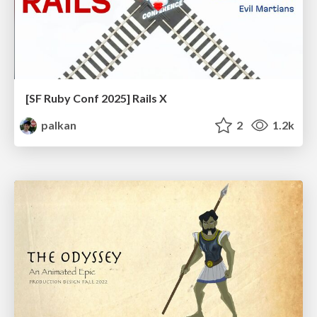
[SF Ruby Conf 2025] Rails X
palkan
2
1.2k