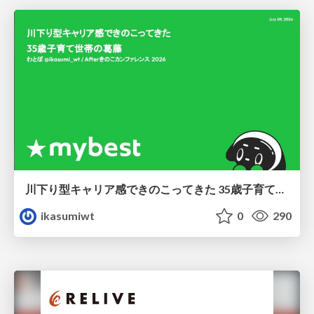
川下り型キャリア感できのこってきた 35歳子育て世帯の葛藤
ikasumiwt
0
290