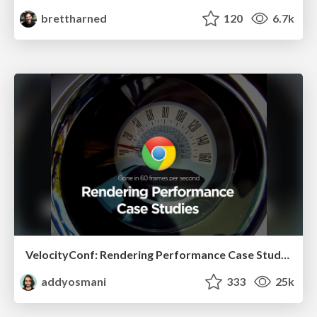
brettharned
120
6.7k
VelocityConf: Rendering Performance Case Studies
addyosmani
333
25k