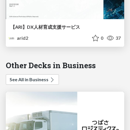
【ARI】DX人材育成支援サービス
arid2
0
37
Other Decks in Business
See All in Business