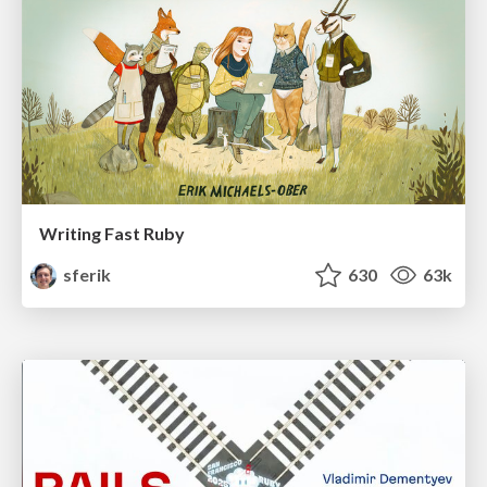
Writing Fast Ruby
sferik
630
63k