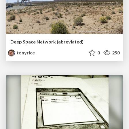
Deep Space Network (abreviated)
tonyrice
0
250