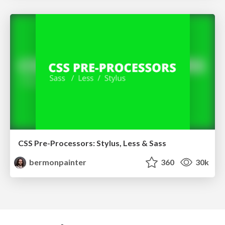
CSS Pre-Processors: Stylus, Less & Sass
bermonpainter
360
30k