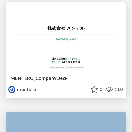
MENTERU_CompanyDeck
menteru
0
110