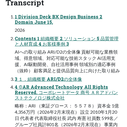
Transcript
1 Division Deck BX Design Business 2
Domain June 15,
2026
Contents 1 組織概要 2 ソリューション 5 品質管理
と人材育成 4 お客様事例 3
AIへの取り組み ARI/D2の全体像 貢献可能な業務領
域、得意領域、対応可能な技術スタック AI活用支
援、AI駆動開発、自社活用事例 領域別の適応事例
（抜粋） 顧客満足と提供品質向上に向けた取り組み
3 １．組織概要 ARI/D2の全体像
4 ©AR Advanced Technology All Rights
Reserved. コーポレートデータ 商号 ＡＲアドバン
ストテクノロジ株式会社
略称：ARI （東証グロース： ５５７８） 資本金 1億
4,356万円（2026年2月末現在） 設立 2010年1月20
日 代表者 代表取締役社長 武内 寿憲 社員数 599名／
グループ社員計801名（2026年2月末現在） 事業内