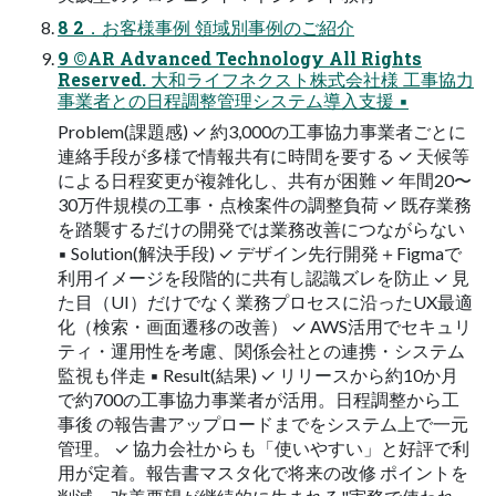
8 2．お客様事例 領域別事例のご紹介
9 ©AR Advanced Technology All Rights
Reserved. 大和ライフネクスト株式会社様 工事協力
事業者との日程調整管理システム導入支援 ▪
Problem(課題感) ✓ 約3,000の工事協力事業者ごとに
連絡手段が多様で情報共有に時間を要する ✓ 天候等
による日程変更が複雑化し、共有が困難 ✓ 年間20〜
30万件規模の工事・点検案件の調整負荷 ✓ 既存業務
を踏襲するだけの開発では業務改善につながらない
▪ Solution(解決手段) ✓ デザイン先行開発＋Figmaで
利用イメージを段階的に共有し認識ズレを防止 ✓ 見
た目（UI）だけでなく業務プロセスに沿ったUX最適
化（検索・画面遷移の改善） ✓ AWS活用でセキュリ
ティ・運用性を考慮、関係会社との連携・システム
監視も伴走 ▪ Result(結果) ✓ リリースから約10か月
で約700の工事協力事業者が活用。日程調整から工
事後 の報告書アップロードまでをシステム上で一元
管理。 ✓ 協力会社からも「使いやすい」と好評で利
用が定着。報告書マスタ化で将来の改修 ポイントを