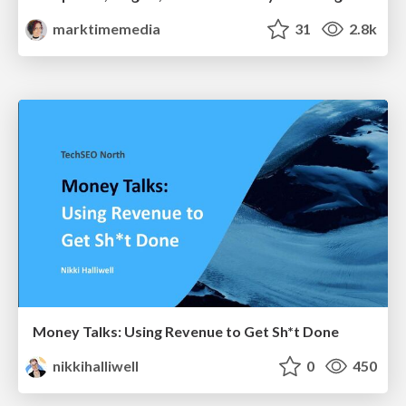
marktimemedia
31
2.8k
Money Talks: Using Revenue to Get Sh*t Done
nikkihalliwell
0
450