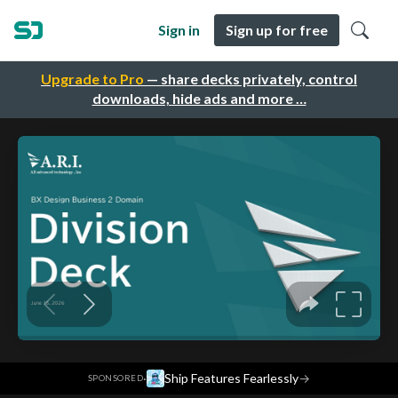
Sign in
Sign up for free
Upgrade to Pro
— share decks privately, control
downloads, hide ads and more …
·
Ship Features Fearlessly
→
SPONSORED