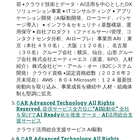
容 ▪クラウド技術とデータ・AI活用を中心としたDX
ソリューション事業 • ITコンサルティング • アプリ
ケーション開発（AI駆動開発、ローコード、パッケ
ージ導入） • インフラ＆セキュリティ基盤構築、運
用保守 • 自社プロダクト（ファイルサーバ管理、コ
ンタクトセンタ分析、AIロープレ） 事業所 ARI ：東
京（本社 ４５０名）、大阪（１２０名）、名古屋
（３０名） グループ会社：横浜、仙台、山形 グルー
プ会社 株式会社エーティーエス（派遣、BPO、人材
紹介） 株式会社ピー・アール・オー（B2Cシステム
開発） クラウド資格 ▪認定資格総数（２０２６年２
月末現在） AWS：８０４ Microsoft：１２４ 最新技
術動向を取り込み、事業成長を継続中 人材・組織体
制も堅調に拡充
©AR Advanced Technology All Rights
Reserved. 提供サービス全方位に“AI駆動化” 全社
を挙げてAI Ready化を推進 データ・AI活用総合支
援サービス
クラウド活用総合支援サービス AI駆動
6 ©AR Advanced Technology All Rights