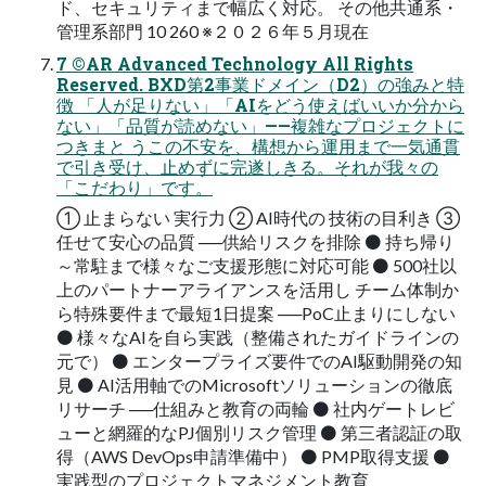
ド、セキュリティまで幅広く対応。 その他共通系・
管理系部門 10 260 ※２０２６年５月現在
7 ©AR Advanced Technology All Rights
Reserved. BXD第2事業ドメイン（D2）の強みと特
徴 「人が足りない」「AIをどう使えばいいか分から
ない」「品質が読めない」——複雑なプロジェクトに
つきまと うこの不安を、構想から運用まで一気通貫
で引き受け、止めずに完遂しきる。それが我々の
「こだわり」です。
① 止まらない 実行力 ② AI時代の 技術の目利き ③
任せて安心の品質 ──供給リスクを排除 ⚫ 持ち帰り
～常駐まで様々なご支援形態に対応可能 ⚫ 500社以
上のパートナーアライアンスを活用し チーム体制か
ら特殊要件まで最短1日提案 ──PoC止まりにしない
⚫ 様々なAIを自ら実践（整備されたガイドラインの
元で） ⚫ エンタープライズ要件でのAI駆動開発の知
見 ⚫ AI活用軸でのMicrosoftソリューションの徹底
リサーチ ──仕組みと教育の両輪 ⚫ 社内ゲートレビ
ューと網羅的なPJ個別リスク管理 ⚫ 第三者認証の取
得（AWS DevOps申請準備中） ⚫ PMP取得支援 ⚫
実践型のプロジェクトマネジメント教育