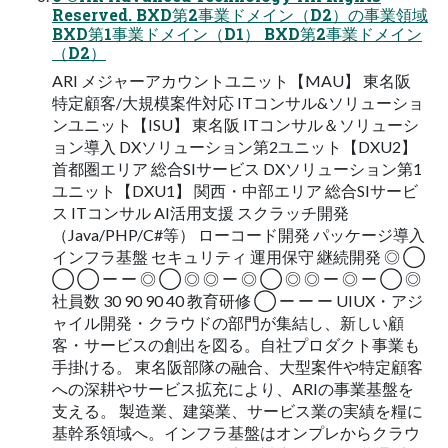
Reserved. BXD第2事業ドメイン（D2）の事業領域
BXD第1事業ドメイン（D1） BXD第2事業ドメイン
（D2）
ARI メジャーアカウントユニット【MAU】 東名阪
特定顧客/大規模案件対応 ITコンサル&ソリューショ
ンユニット【ISU】 東名阪 ITコンサル＆ソリューシ
ョン導入 DXソリューション第2ユニット【DXU2】
首都圏エリア 総合SIサービス DXソリューション第1
ユニット【DXU1】 関西・中部エリア 総合SIサービ
ス ITコンサル AI活用支援 スクラッチ開発
（Java/PHP/C#等） ローコード開発 パッケージ導入
インフラ基盤 セキュリティ 運用保守 継続開発 ◎ ◯
◯ ◯ ー ー ◎ ◯ ◎ ◎ ー ◎ ◯ ◎ ◎ ー ◎ ー ◯ ◎
社員数 30 90 90 40 教育研修 ◯ ー ー ー UIUX・アジ
ャイル開発・クラウドの部門が集結し、新しい顧
客・サービスの創出を図る。自社プロダクト事業も
手掛ける。 東名阪部隊の融合、大型案件や特定顧客
への深耕やサービス拡充により、ARIの事業基盤を
支える。 製造業、建築業、サービス業の実績を糧に
基幹系領域へ。インフラ基盤はオンプレからクラウ