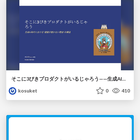
そこに3びきプロダクトがいるじゃろう——生成AI時代における“価値が届かない理由”の構造
kosuket
0
410