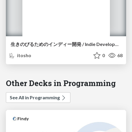
生きのびるためのインディー開発 / Indie Development to Survive
itosho
0
68
Other Decks in Programming
See All in Programming