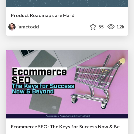
Product Roadmaps are Hard
iamctodd
55
12k
Ecommerce SEO: The Keys for Success Now & Beyond - #SERPConf2024