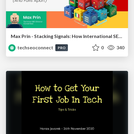
Max Prin - Stacking Signals: How International SEO Comes Together (And Falls Apart)
techseoconnect
0
340
PRO