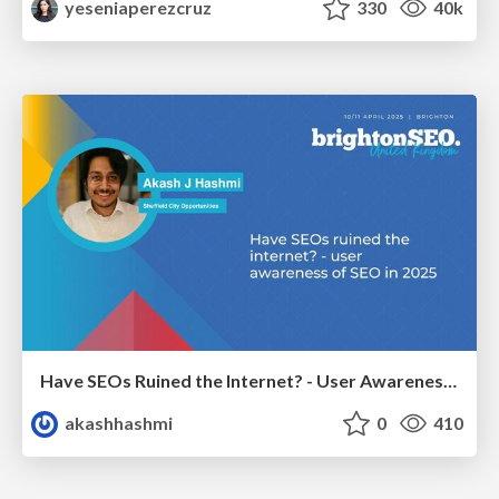
yeseniaperezcruz
330
40k
Have SEOs Ruined the Internet? - User Awareness of SEO in 2025
akashhashmi
0
410