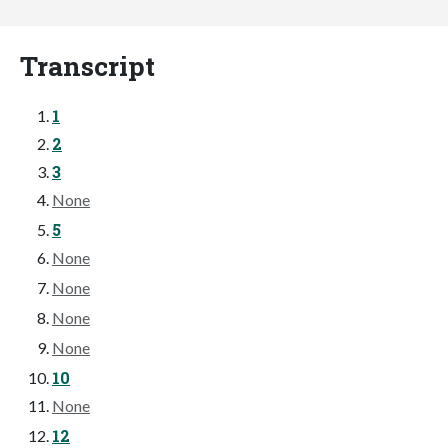
Transcript
1
2
3
None
5
None
None
None
None
10
None
12