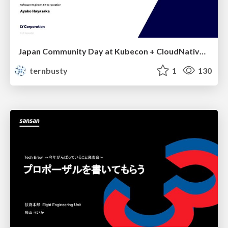
Japan Community Day at Kubecon + CloudNativeCon Japan 2026: Learning Container Privilege Control by Building My Own Low-Level Container Runtime
ternbusty
1
130