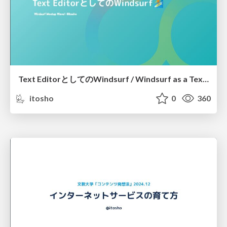
Text EditorとしてのWindsurf / Windsurf as a Text Editor
itosho
0
360