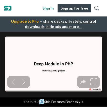
Sign in
Sign up for free
Upgrade to Pro
— share decks privately, control
downloads, hide ads and more …
·
Ship Features Fearlessly
→
SPONSORED