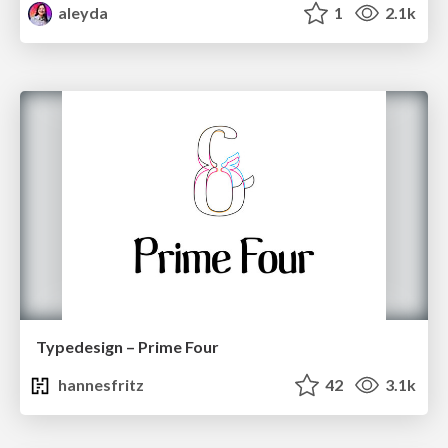
aleyda
1
2.1k
Typedesign – Prime Four
hannesfritz
42
3.1k