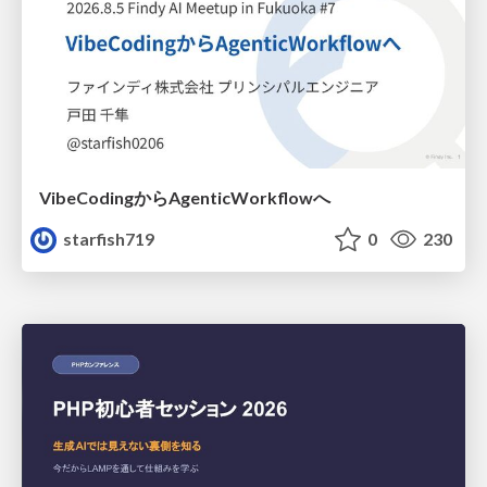
VibeCodingからAgenticWorkflowへ
starfish719
0
230