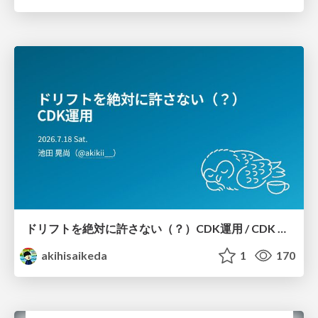
ドリフトを絶対に許さない（？）CDK運用 / CDK Ops with Zero Tolerance for Drifts (?)
akihisaikeda
1
170