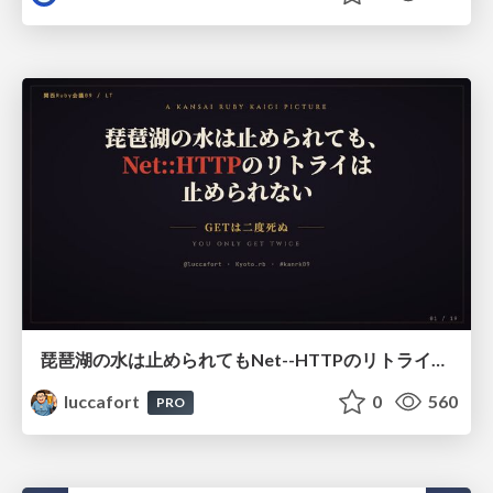
琵琶湖の水は止められてもNet--HTTPのリトライは止められない / You might be able to stop the water flow of Lake Biwa but you can't stop Net::HTTP retries
luccafort
0
560
PRO