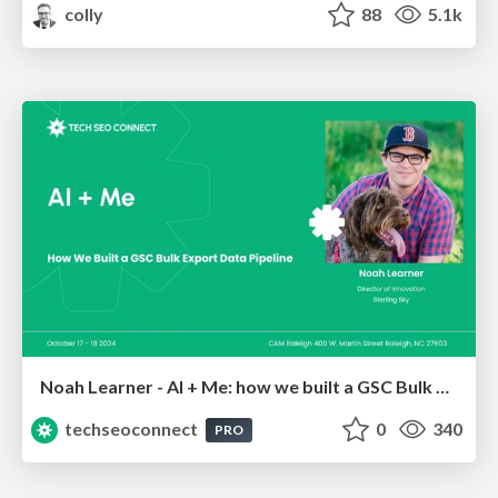
colly
88
5.1k
Noah Learner - AI + Me: how we built a GSC Bulk Export data pipeline
techseoconnect
0
340
PRO