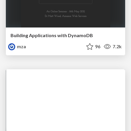
Building Applications with DynamoDB
mza
96
7.2k