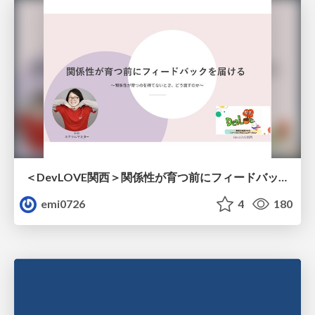
＜DevLOVE関西＞関係性が育つ前にフィードバックを届ける ～関係性が育つのを待てないとき、どう渡すのか～
emi0726
4
180