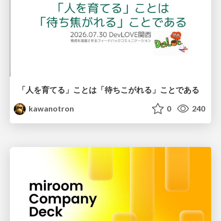
「人を育てる」ことは「待ちこがれる」ことである
kawanotron
0
240