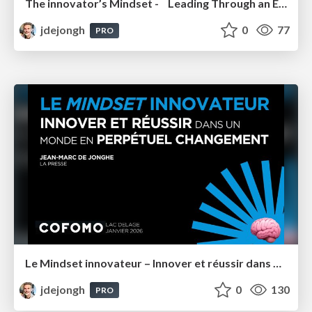
The innovator’s Mindset - Leading Through an Era of Exponential Change - IA Financial Group 2026
jdejongh
0
77
PRO
Le Mindset innovateur – Innover et réussir dans un monde en perpétuel changement – Cofomo Québec
jdejongh
0
130
PRO