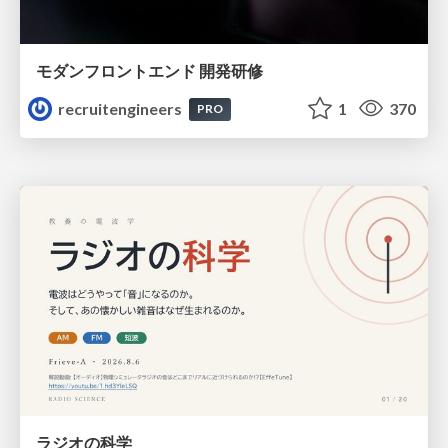
モダンフロントエンド 開発研修
recruitengineers
1
370
PRO
ラジオの科学