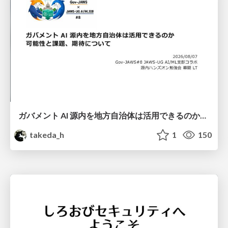
ガバメント AI 源内を地方自治体は活用できるのか 可能性と課題、期待について
takeda_h
1
150