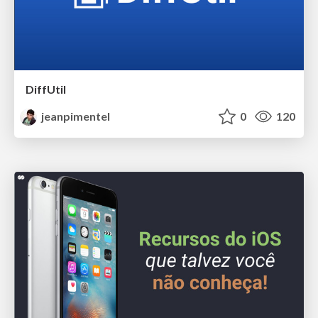
DiffUtil
jeanpimentel
0
120