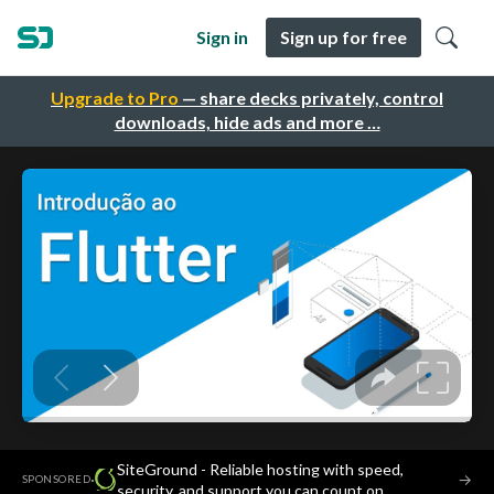
Sign in
Sign up for free
Upgrade to Pro
— share decks privately, control
downloads, hide ads and more …
SiteGround - Reliable hosting with speed,
·
→
SPONSORED
security, and support you can count on.