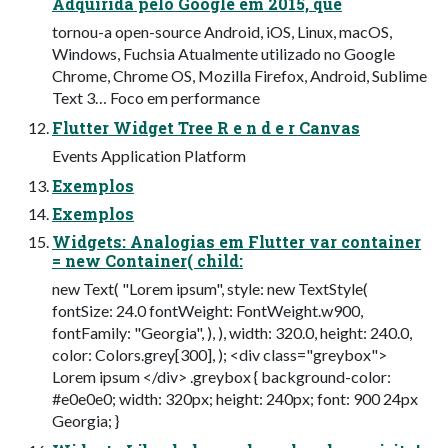
Adquirida pelo Google em 2015, que
tornou-a open-source Android, iOS, Linux, macOS,
Windows, Fuchsia Atualmente utilizado no Google
Chrome, Chrome OS, Mozilla Firefox, Android, Sublime
Text 3… Foco em performance
Flutter Widget Tree R e n d e r Canvas
Events Application Platform
Exemplos
Exemplos
Widgets: Analogias em Flutter var container
= new Container( child:
new Text( "Lorem ipsum", style: new TextStyle(
fontSize: 24.0 fontWeight: FontWeight.w900,
fontFamily: "Georgia", ), ), width: 320.0, height: 240.0,
color: Colors.grey[300], ); <div class="greybox">
Lorem ipsum </div> .greybox { background-color:
#e0e0e0; width: 320px; height: 240px; font: 900 24px
Georgia; }