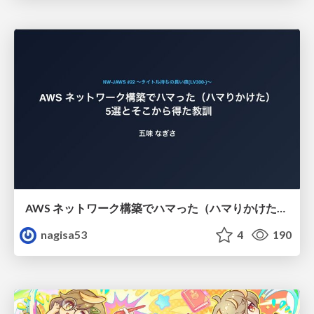
AWS ネットワーク構築でハマった（ハマりかけた） 5選とそこから得た教訓
nagisa53
4
190