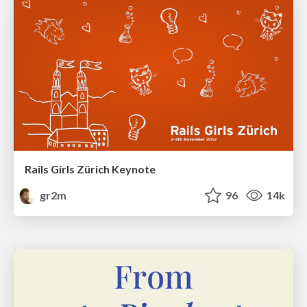
Rails Girls Zürich Keynote
gr2m
96
14k