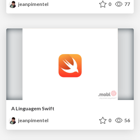
jeanpimentel
0
77
A Linguagem Swift
jeanpimentel
0
56