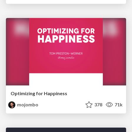
Optimizing for Happiness
mojombo
378
71k