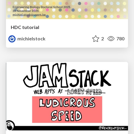
HDC tutorial
michielstock
2
780