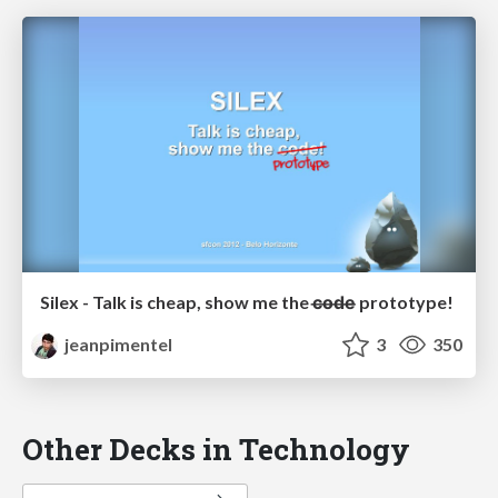
Silex - Talk is cheap, show me the c̶o̶d̶e̶ prototype!
jeanpimentel
3
350
Other Decks in Technology