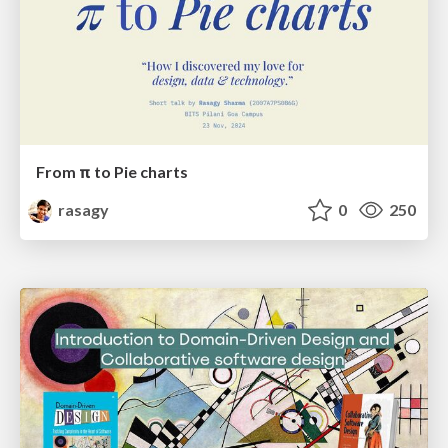
From π to Pie charts
rasagy
0
250