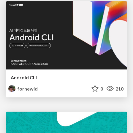
Android CLI
fornewid
0
210