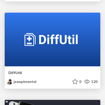
DiffUtil
jeanpimentel
0
120