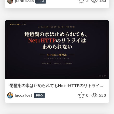
panda728
2
180
PRO
琵琶湖の水は止められてもNet--HTTPのリトライは止められない / You might be able to stop the water flow of Lake Biwa but you can't stop Net::HTTP retries
luccafort
0
550
PRO