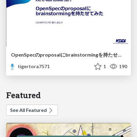
OpenSpecのproposalにbrainstormingを持たせてみた
tigertora7571
1
190
Featured
See All Featured