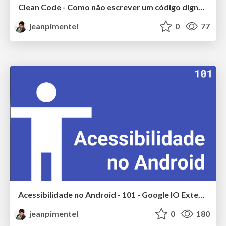
Clean Code - Como não escrever um código digno de "WTF?!"
jeanpimentel
0
77
Acessibilidade no Android - 101 - Google IO Extended 2017
jeanpimentel
0
180