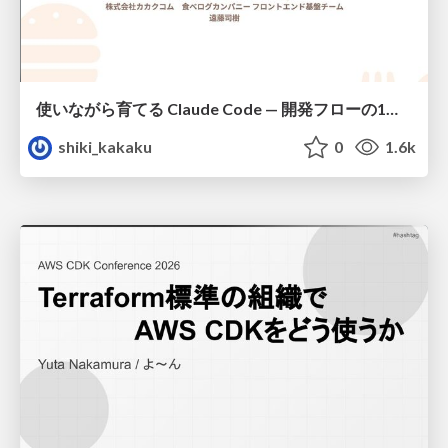
使いながら育てる Claude Code — 開発フローの1コマンド化 × 繰り返し指摘の自動仕組み化
shiki_kakaku
0
1.6k