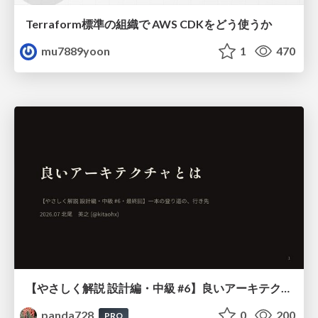
Terraform標準の組織で AWS CDKをどう使うか
mu7889yoon
1
470
【やさしく解説 設計編・中級 #6】良いアーキテクチャとは ～ 一本の登り道の、行き先 ～
panda728
0
200
PRO