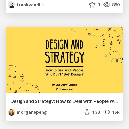
frankvandijk
0
890
Design and Strategy: How to Deal with People Who Don’t "Get" Design
morganepeng
133
19k