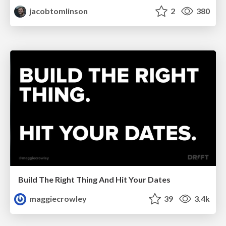
jacobtomlinson
2
380
Build The Right Thing And Hit Your Dates
maggiecrowley
39
3.4k