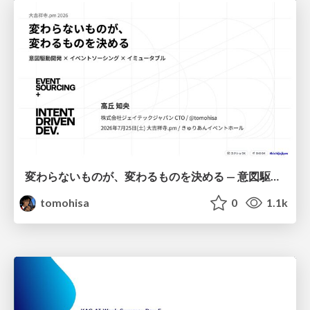
変わらないものが、変わるものを決める — 意図駆動開発 × イベントソーシング × イミュータブル | What Doesn't Change Decides What Can — IDD × Event Sourcing × Immutability
tomohisa
0
1.1k