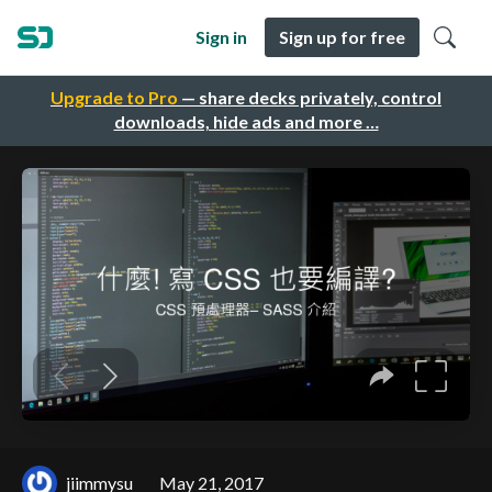
Sign in
Sign up for free
Upgrade to Pro
— share decks privately, control
downloads, hide ads and more …
jiimmysu
May 21, 2017