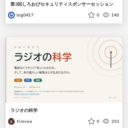
第3回しろおびセキュリティスポンサーセッション
log0417
0
140
ラジオの科学
frievea
0
210