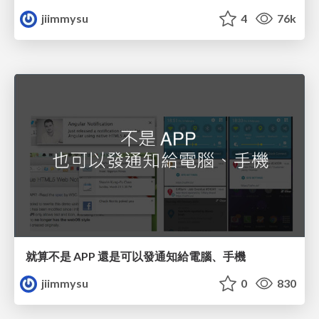
jiimmysu
4
76k
就算不是 APP 還是可以發通知給電腦、手機
jiimmysu
0
830