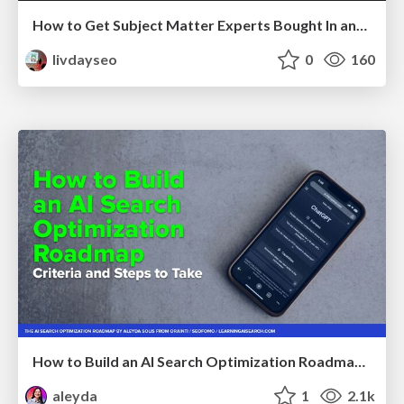
How to Get Subject Matter Experts Bought In and Actively Contributing to SEO & PR Initiatives.
livdayseo
0
160
How to Build an AI Search Optimization Roadmap - Criteria and Steps to Take #SEOIRL
aleyda
1
2.1k