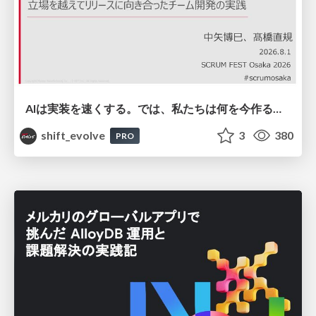
AIは実装を速くする。では、私たちは何を今作るべきか？－立場を越えてリリースに向き合ったチーム開発の実践 / 20260801 Hiromi Nakaya and Naoki Takahashi
shift_evolve
3
380
PRO