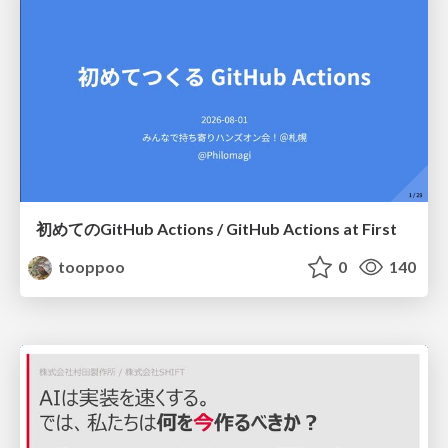
初めてのGitHub Actions / GitHub Actions at First
tooppoo
0
140