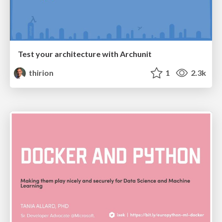
Test your architecture with Archunit
thirion
1
2.3k