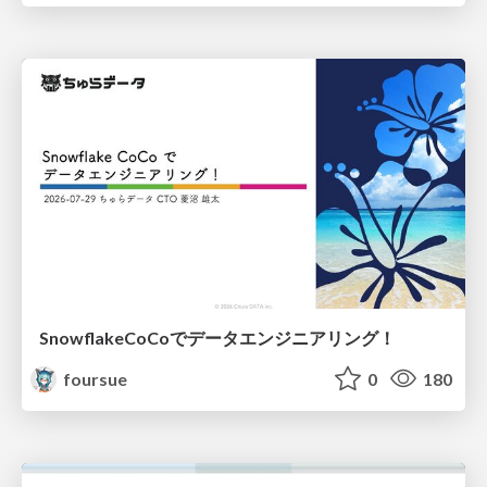
SnowflakeCoCoでデータエンジニアリング！
foursue
0
180