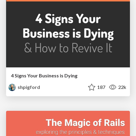
4 Signs Your Business is Dying
shpigford
187
22k