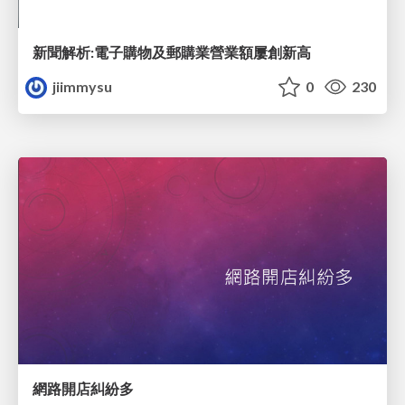
新聞解析:電子購物及郵購業營業額屢創新高
jiimmysu
0
230
網路開店糾紛多