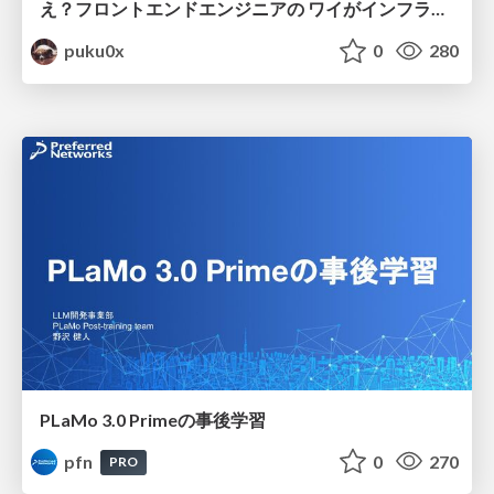
え？フロントエンドエンジニアの ワイがインフラも！？
puku0x
0
280
PLaMo 3.0 Primeの事後学習
pfn
0
270
PRO