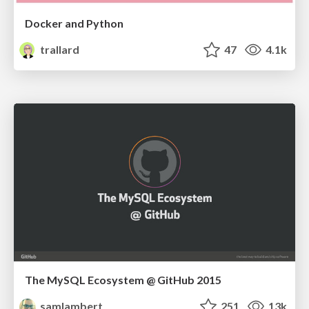
Docker and Python
trallard
47
4.1k
The MySQL Ecosystem @ GitHub 2015
samlambert
251
13k