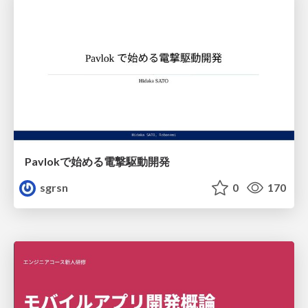
Pavlokで始める電撃駆動開発
sgrsn
0
170