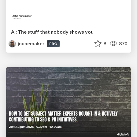
AI: The stuff that nobody shows you
jnunemaker
9
870
PRO