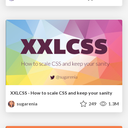
XXLCSS - How to scale CSS and keep your sanity
sugarenia
249
1.3M