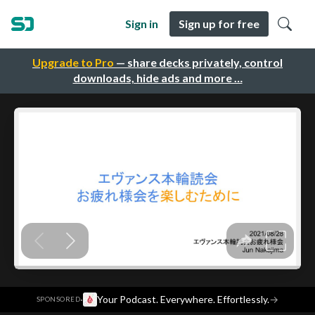
Sign in
Sign up for free
Upgrade to Pro
— share decks privately, control
downloads, hide ads and more …
·
Your Podcast. Everywhere. Effortlessly.
→
SPONSORED