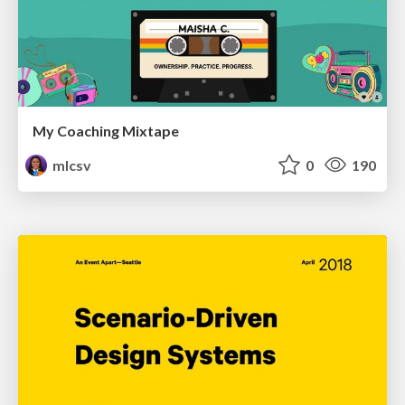
My Coaching Mixtape
mlcsv
0
190