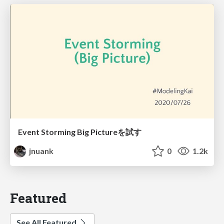
Event Storming Big Pictureを試す
jnuank
0
1.2k
Featured
See All Featured