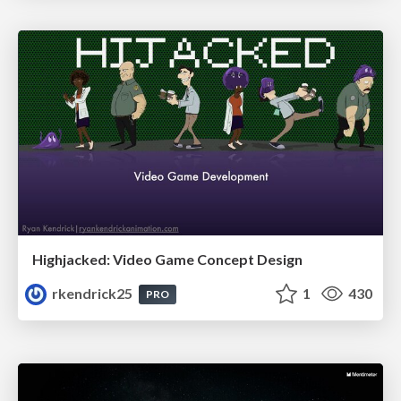
Highjacked: Video Game Concept Design
rkendrick25
1
430
PRO