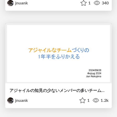
jnuank
1
340
アジャイルの知見の少ないメンバーの多いチームづくりの1年半をふりかえる
jnuank
1
1.2k