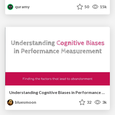
quramy
50
15k
Understanding Cognitive Biases in Performance Measurement
bluesmoon
32
3k