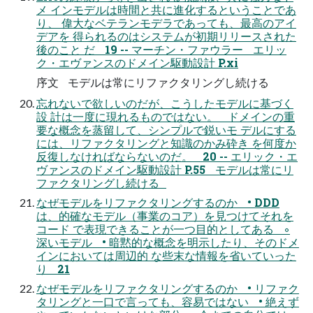
メ インモデルは時間と共に進化するということであ
り、 偉大なベテランモデラであっても、最高のアイ
デアを 得られるのはシステムが初期リリースされた
後のこと だ 19 -- マーチン・ファウラー エリッ
ク・エヴァンスのドメイン駆動設計 P.xi
序文 モデルは常にリファクタリングし続ける
忘れないで欲しいのだが、こうしたモデルに基づく
設 計は一度に現れるものではない。 ドメインの重
要な概念を蒸留して、シンプルで鋭いモ デルにする
には、リファクタリングと知識のかみ砕き を何度か
反復しなければならないのだ。 20 -- エリック・エ
ヴァンスのドメイン駆動設計 P.55 モデルは常にリ
ファクタリングし続ける
なぜモデルをリファクタリングするのか • DDD
は、的確なモデル（事業のコア）を見つけてそれを
コード で表現できることが一つ目的としてある ◦
深いモデル • 暗黙的な概念を明示したり、そのドメ
インにおいては周辺的 な些末な情報を省いていった
り 21
なぜモデルをリファクタリングするのか • リファク
タリングと一口で言っても、容易ではない • 絶えず