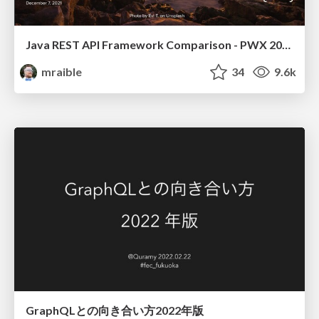
Java REST API Framework Comparison - PWX 2021
mraible
34
9.6k
GraphQLとの向き合い方2022年版