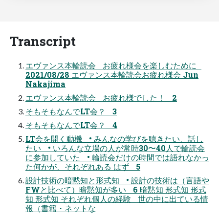
Transcript
エヴァンス本輪読会 お疲れ様会を楽しむために
2021/08/28 エヴァンス本輪読会お疲れ様会 Jun
Nakajima
エヴァンス本輪読会 お疲れ様でした！ 2
そもそもなんでLT会？ 3
そもそもなんでLT会？ 4
LT会を開く動機 • みんなの学びを聴きたい、話し
たい • いろんな立場の人が常時30〜40人で輪読会
に参加していた • 輪読会だけの時間では語れなかっ
た何かが、それぞれある はず 5
設計技術の暗黙知と形式知 • 設計の技術は（言語や
FWと比べて）暗黙知が多い 6 暗黙知 形式知 形式
知 形式知 それぞれ個人の経験 世の中に出ている情
報（書籍・ネットな