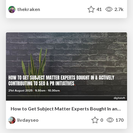
thekraken
41
2.7k
How to Get Subject Matter Experts Bought In and Actively Contributing to SEO & PR Initiatives.
livdayseo
0
170