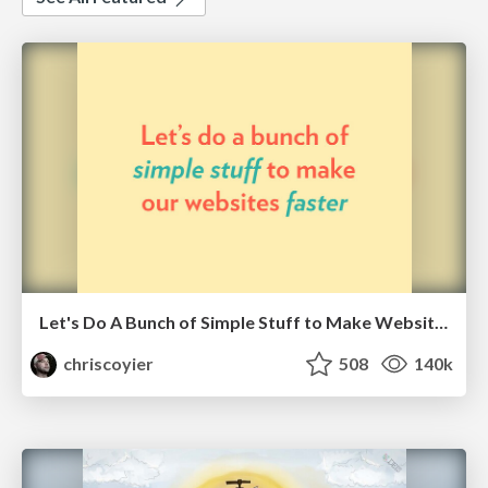
Let's Do A Bunch of Simple Stuff to Make Websites Faster
chriscoyier
508
140k