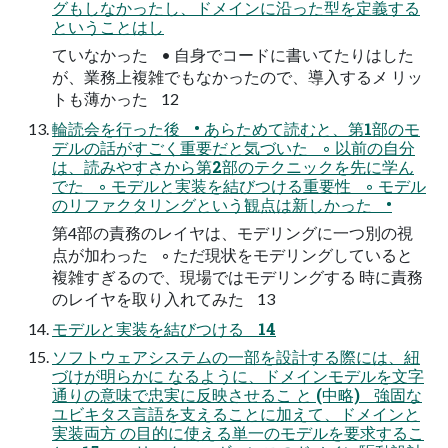
グもしなかったし、ドメインに沿った型を定義する
ということはし
ていなかった • 自身でコードに書いてたりはした
が、業務上複雑でもなかったので、導入するメ リッ
トも薄かった 12
輪読会を行った後 • あらためて読むと、第1部のモ
デルの話がすごく重要だと気づいた ◦ 以前の自分
は、読みやすさから第2部のテクニックを先に学ん
でた ◦ モデルと実装を結びつける重要性 ◦ モデル
のリファクタリングという観点は新しかった •
第4部の責務のレイヤは、モデリングに一つ別の視
点が加わった ◦ ただ現状をモデリングしていると
複雑すぎるので、現場ではモデリングする 時に責務
のレイヤを取り入れてみた 13
モデルと実装を結びつける 14
ソフトウェアシステムの一部を設計する際には、紐
づけが明らかに なるように、ドメインモデルを文字
通りの意味で忠実に反映させるこ と (中略) 強固な
ユビキタス言語を支えることに加えて、ドメインと
実装両方 の目的に使える単一のモデルを要求するこ