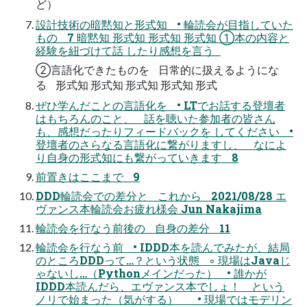
ど）
設計技術の暗黙知と形式知 • 輪読会が目指していた
もの 7 暗黙知 形式知 形式知 形式知 ①本の内容と
経験を紐づけて話 したり感想を言う
②言語化できたものを 日常的に扱えるようにな
る 形式知 形式知 形式知 形式知 形式
ぜひ学んだことの言語化を • LTでお話する登壇者
はもちろんのこと、 話を聴いた参加者の皆さん
も、感想だったりフィードバックを してください •
登壇者のさらなる言語化に繋がりますし、 なによ
り自身の形式知にも繋がっていきます 8
前置きはここまで 9
DDD輪読会での差分と これから 2021/08/28 エ
ヴァンス本輪読会お疲れ様会 Jun Nakajima
輪読会を行なう前後の 自身の差分 11
輪読会を行なう前 • IDDD本を読んでみたが、結局
のところDDDって…？という状態 ◦ 現場はJavaじ
ゃないし…（Pythonメインだった） • 誰かが
IDDD本読んだら、エヴァンス本でしょ！ という
ノリで始まった（気がする） • 現場ではモデリン