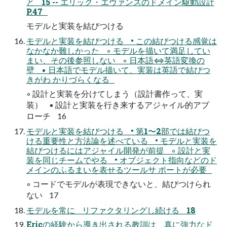
と 15 -- エリック・エヴァンスのドメイン駆動設計
P.47
モデルと実装を結びつける
モデルと実装を結びつける • この結びつける感覚は
なかなか難しかった ◦ モデルを描いて満足してい
まい、その後参照しない ◦ 日本語⇔英語変換の
壁 ▪ 日本語でモデル描いて、実装は英語で結びつ
きがわ かりづらくなる
◦ 設計と実装を分けてしまう（設計書作って、実
装） ▪ 設計と実装を行き来するアジャイル的アプ
ローチ 16
モデルと実装を結びつける • 第1〜2部では結びつ
ける重要性と方法論を述べている • モデルと実装を
結びつけるにはアジャイル開発が前提 ◦ 設計と実
装を同じチームでやる • オブジェクト指向などのド
メインのふるまいを表せるツールサ ポートが必要
◦ コードでモデルが表現できないと、結びつけられ
ない 17
モデルを常に リファクタリングし続ける 18
Ericの経験から導き出される教訓は、真に強力なド