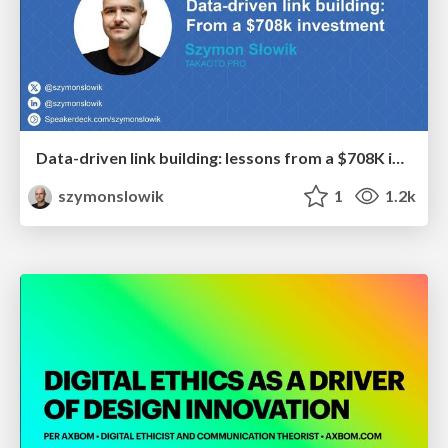
Data-driven link building: lessons from a $708K investment (BrightonSEO talk)
szymonslowik
1
1.2k