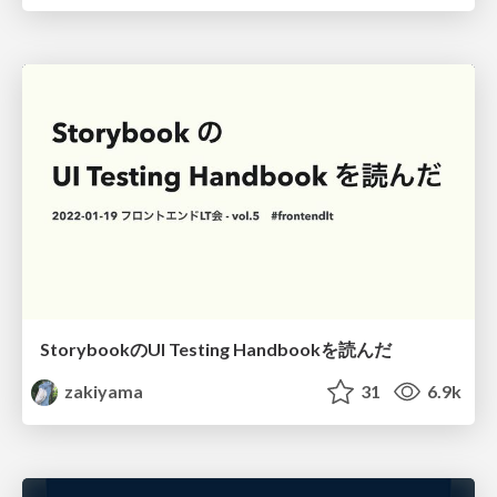
StorybookのUI Testing Handbookを読んだ
zakiyama
31
6.9k