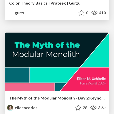
Color Theory Basics | Prateek | Gurzu
gurzu
0
410
The Myth of the Modular Monolith - Day 2 Keynote - Rails World 2024
eileencodes
28
3.6k