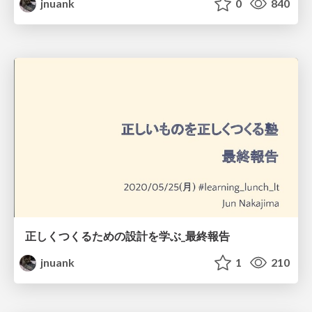
jnuank
0
840
正しくつくるための設計を学ぶ_最終報告
jnuank
1
210