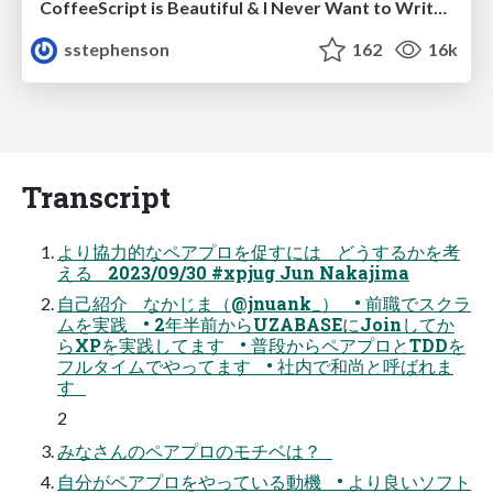
CoffeeScript is Beautiful & I Never Want to Write Plain JavaScript Again
sstephenson
162
16k
Transcript
より協力的なペアプロを促すには どうするかを考
える 2023/09/30 #xpjug Jun Nakajima
自己紹介 なかじま（@jnuank_） • 前職でスクラ
ムを実践 • 2年半前からUZABASEにJoinしてか
らXPを実践してます • 普段からペアプロとTDDを
フルタイムでやってます • 社内で和尚と呼ばれま
す
2
みなさんのペアプロのモチベは？
自分がペアプロをやっている動機 • より良いソフト