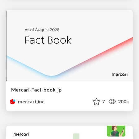
Mercari-Fact-book_jp
mercari_inc
7
200k