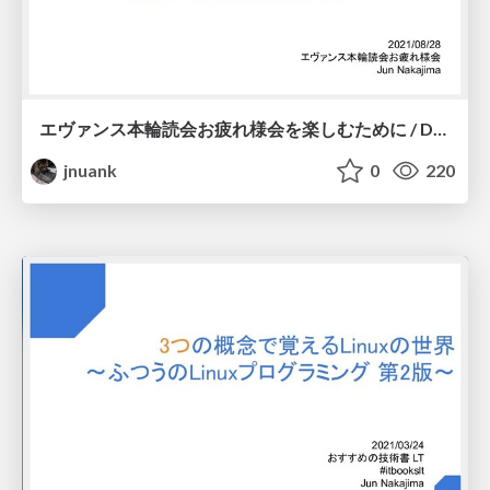
エヴァンス本輪読会お疲れ様会を楽しむために / DDD輪読会での差分とこれから
jnuank
0
220