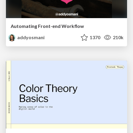
Automating Front-end Workflow
addyosmani
1370
210k