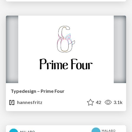
Typedesign – Prime Four
hannesfritz
42
3.1k