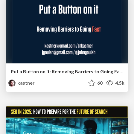
Put a Button on it: Removing Barriers to Going Fast.
kastner
60
4.5k