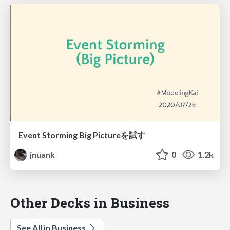
Event Storming Big Pictureを試す
jnuank
0
1.2k
Other Decks in Business
See All in Business