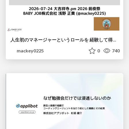
人生初のマネージャーというロールを 経験して得たもの・失ったもの / Reflections on My First Manager Role
mackey0225
0
740