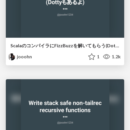
ScalaのコンパイラにFizzBuzzを解いてもらう(Dottyもあるよ)
jooohn
1
1.2k