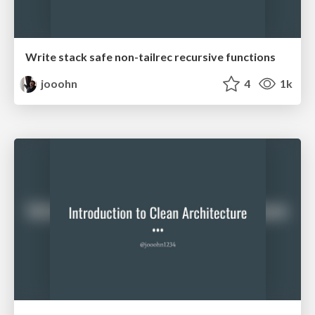
Write stack safe non-tailrec recursive functions
jooohn
4
1k