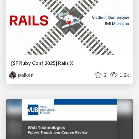
[SF Ruby Conf 2025] Rails X
palkan
2
1.2k