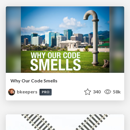
Why Our Code Smells
bkeepers
340
58k
PRO