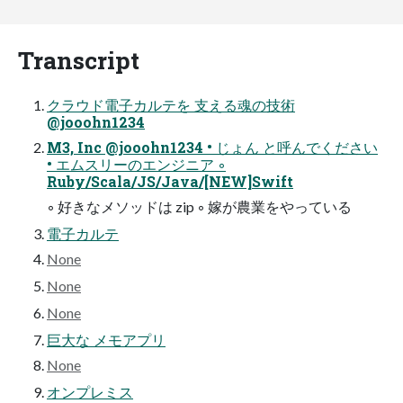
Transcript
クラウド電子カルテを 支える魂の技術
@jooohn1234
M3, Inc @jooohn1234 • じょん と呼んでください
• エムスリーのエンジニア ◦
Ruby/Scala/JS/Java/[NEW]Swift
◦ 好きなメソッドは zip ◦ 嫁が農業をやっている
電子カルテ
None
None
None
巨大な メモアプリ
None
オンプレミス