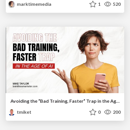
marktimemedia
1
520
Avoiding the “Bad Training, Faster” Trap in the Age of AI
tmiket
0
200