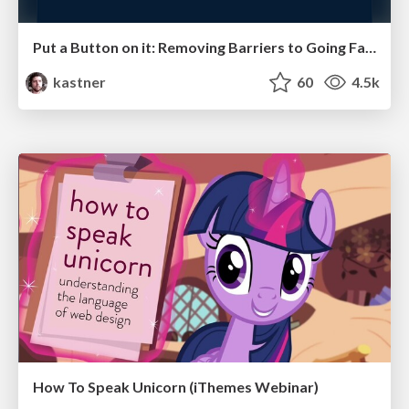
Put a Button on it: Removing Barriers to Going Fast.
kastner
60
4.5k
How To Speak Unicorn (iThemes Webinar)