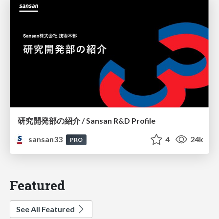
研究開発部の紹介 / Sansan R&D Profile
sansan33
4
24k
PRO
Featured
See All Featured