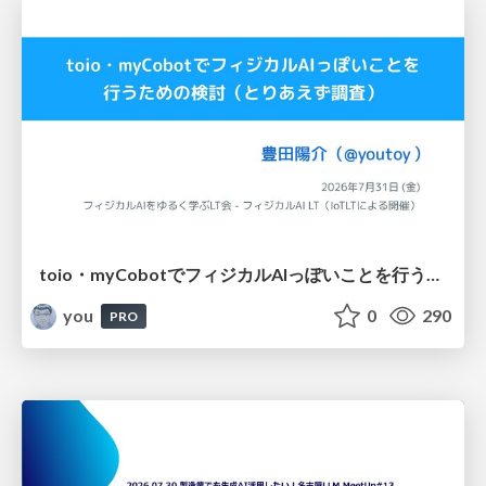
toio・myCobotでフィジカルAIっぽいことを行うための検討（とりあえず調査） / フィジカルAI LT（IoTLTによる開催）
you
0
290
PRO