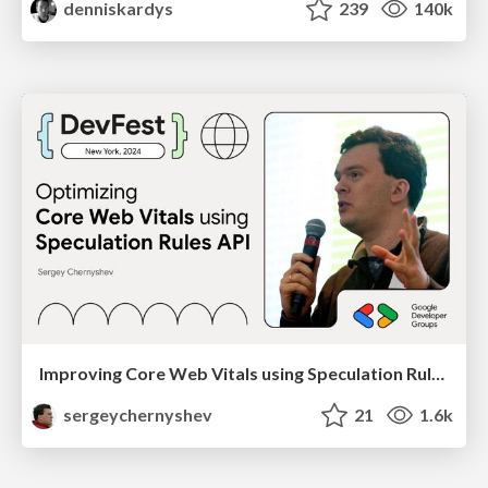
denniskardys
239
140k
Improving Core Web Vitals using Speculation Rules API
sergeychernyshev
21
1.6k