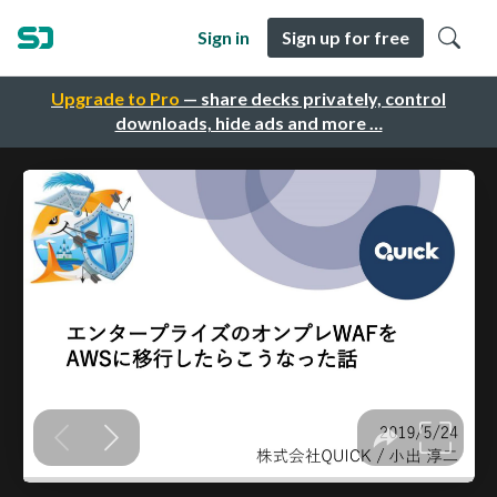
Sign in
Sign up for free
Upgrade to Pro
— share decks privately, control
downloads, hide ads and more …