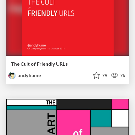
The Cult of Friendly URLs
andyhume
79
7k