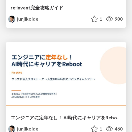
re:Invent完全攻略ガイド
junjikoide
1
900
エンジニアに定年なし！ AI時代にキャリアをReboot — 学び続けて未来を創る
junjikoide
1
460