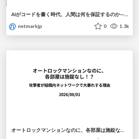
AIがコードを書く時代、人間は何を保証するのか———馬場さんと考える、開発者に求められる新しい責任と価値 - TECH PLAY
netmarkjp
0
1.3k
オートロックマンションなのに、各部屋は施錠なし！？ 攻撃者が組織内ネットワークで大暴れする理由 / The Front Door Is Locked, but the Rooms Are Wide Open: Why Attackers Move Freely Inside Enterprise Networks