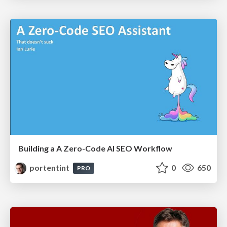
Building a A Zero-Code AI SEO Workflow
portentint
0
650
PRO