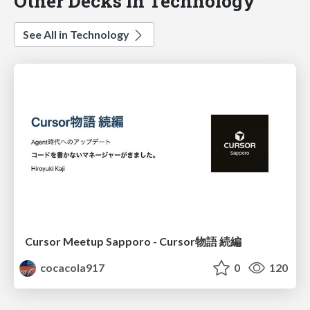
Other Decks in Technology
See All in Technology
Cursor Meetup Sapporo - Cursor物語 続編
cocacola917
0
120