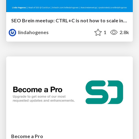
SEO Brein meetup: CTRL+C is not how to scale international SEO
lindahogenes
1
2.8k
Become a Pro