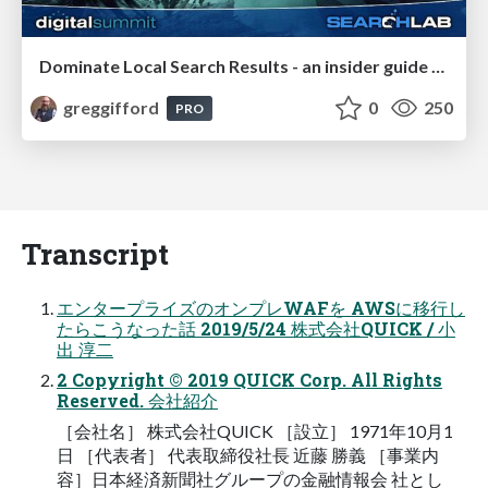
Dominate Local Search Results - an insider guide to GBP, reviews, and Local SEO
greggifford
0
250
PRO
Transcript
エンタープライズのオンプレWAFを AWSに移行し
たらこうなった話 2019/5/24 株式会社QUICK / 小
出 淳二
2 Copyright © 2019 QUICK Corp. All Rights
Reserved. 会社紹介
［会社名］ 株式会社QUICK ［設立］ 1971年10月1
日 ［代表者］ 代表取締役社長 近藤 勝義 ［事業内
容］日本経済新聞社グループの金融情報会 社とし