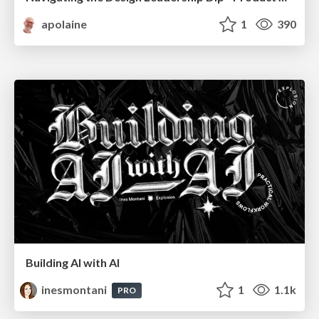
apolaine
1
390
Building AI with AI
inesmontani
1
1.1k
PRO