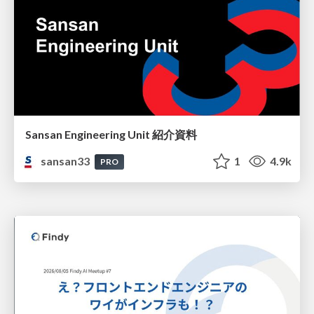
Sansan Engineering Unit 紹介資料
sansan33
1
4.9k
PRO