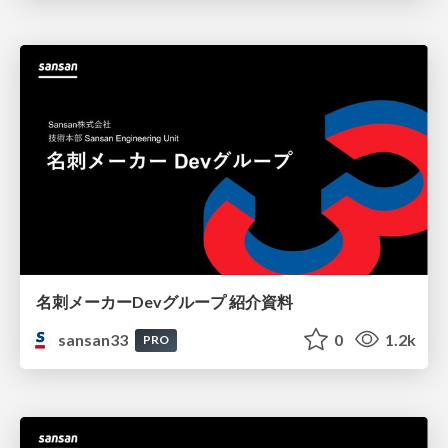
名刺メーカーDevグループ 紹介資料
sansan33
0
1.2k
PRO