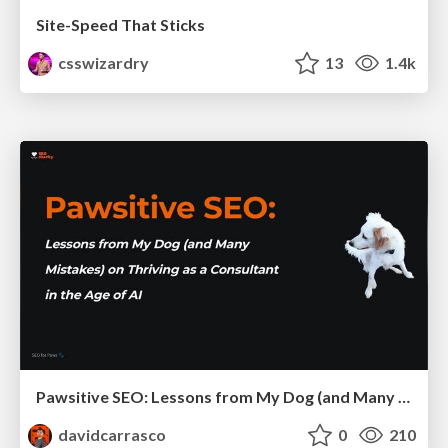
Site-Speed That Sticks
csswizardry
13
1.4k
Pawsitive SEO: Lessons from My Dog (and Many Mistakes) on Thriving as a Consultant in the Age of AI
davidcarrasco
0
210