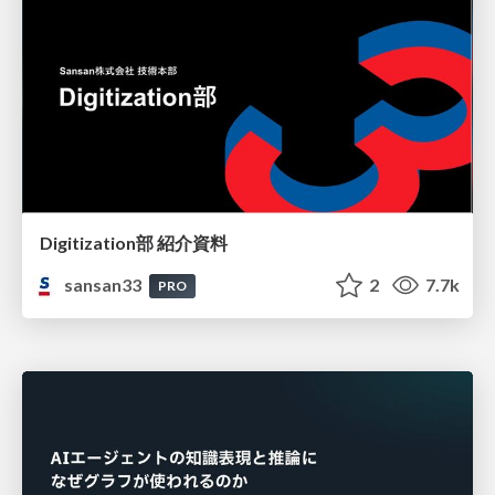
Digitization部 紹介資料
sansan33
2
7.7k
PRO