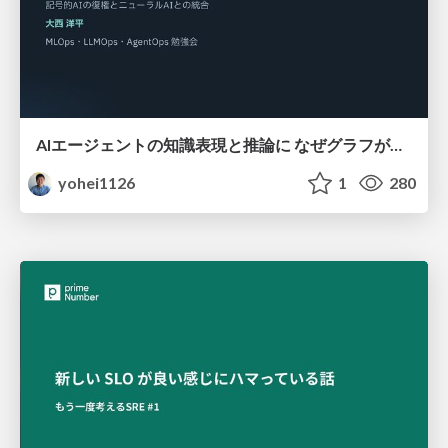
AIエージェントの知識表現と推論に なぜグラフが使われるのか - 記号的AIの復権とニューラルAIとの統合
yohei1126
1
280