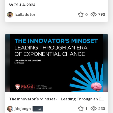
WCS-LA-2024
lcolladotor
0
790
The innovator’s Mindset - Leading Through an Era of Exponential Change - McGill University 2025
jdejongh
1
230
PRO