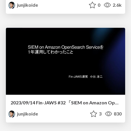
junjikoide
0
2.6k
2023/09/14 Fin-JAWS #32 「SIEM on Amazon OpenSearch Serviceを1年運用してわかったこと」
junjikoide
3
830