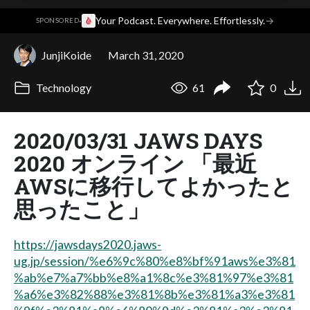
·
Your Podcast. Everywhere. Effortlessly.
→
SPONSORED
JunjiKoide
March 31, 2020
Technology
61
0
2020/03/31 JAWS DAYS
2020 オンライン 「最近
AWSに移行してよかったと
思ったこと」
https://jawsdays2020.jaws-
ug.jp/session/%e6%9c%80%e8%bf%91aws%e3%81
%ab%e7%a7%bb%e8%a1%8c%e3%81%97%e3%81
%a6%e3%82%88%e3%81%8b%e3%81%a3%e3%81