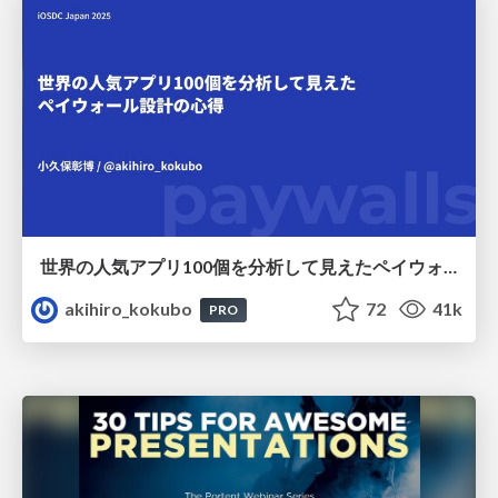
世界の人気アプリ100個を分析して見えたペイウォール設計の心得
akihiro_kokubo
72
41k
PRO