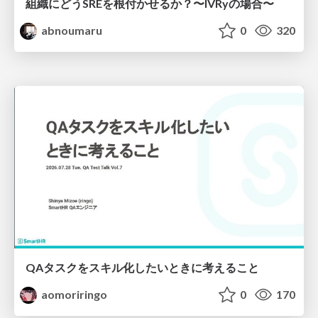
組織にどうSREを根付かせるか？〜IVRyの場合〜
abnoumaru
0
320
QAタスクをスキル化したいときに考えること
aomoriringo
0
170