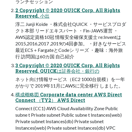
ランチセッション
2 Copyright © 2020 QUICK Corp. All Rights
Reserved. 小出
淳二 Junji Koide ・株式会社QUICK ・サービスプロダ
クト本部 リードエキスパート ・Fin-JAWS運営 ・
AWS認定資格10冠 情報安全確保支援士 re:Inventは
2015,2016,2017 ,2019の4回参加。 ・好きなサービス
最近ECS＋FargateとCodeシ リーズ ・趣味：海外旅
行 訪問国は60カ国 自己紹介
3 Copyright © 2020 QUICK Corp. All Rights
Reserved. QUICKは証券会社・銀行の
ネット向け情報サービス（EC2 1000台規模）を一年
がかりで 2019年11月にAWSに完全移行 しました。
構成概略図 Corporate data center AWS Direct
Connect （TY2） AWS Direct
Connect (CC1) AWS Cloud Availability Zone Public
subne t Private subnet Public subne t Instances(web)
Private subnet Instances(db) Private subnet
Instances(web) Private subnet Instances(db) VPC