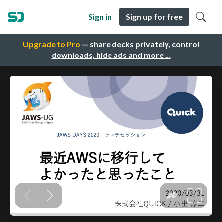
Sign in
Sign up for free
Upgrade to Pro
— share decks privately, control
downloads, hide ads and more …