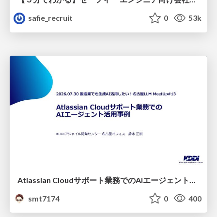
safie_recruit
0
53k
Atlassian Cloudサポート業務でのAIエージェント活用事例
smt7174
0
400