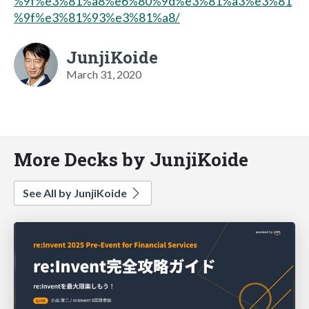
%9f%e3%81%a8%e6%80%9d%e3%81%a3%e3%81
%9f%e3%81%93%e3%81%a8/
JunjiKoide
March 31, 2020
More Decks by JunjiKoide
See All by JunjiKoide