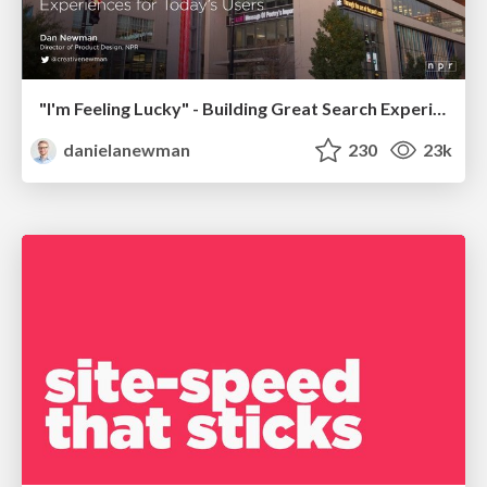
"I'm Feeling Lucky" - Building Great Search Experiences for Today's Users (#IAC19)
danielanewman
230
23k