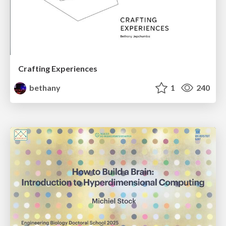
Crafting Experiences
bethany
1
240