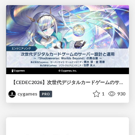
【CEDEC2026】次世代デジタルカードゲームのサーバー設計と運用 〜『Shadowverse: Worlds Beyond』の舞台裏～
cygames
1
930
PRO