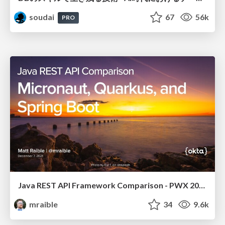
soudai
67
56k
PRO
Java REST API Framework Comparison - PWX 2021
mraible
34
9.6k