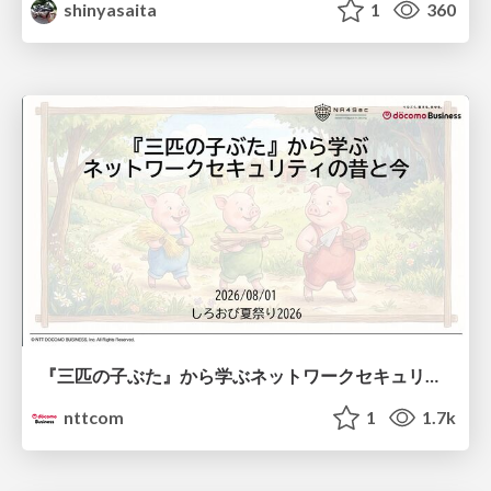
shinyasaita
1
360
『三匹の子ぶた』から学ぶネットワークセキュリティの昔と今 / Network Security: Then and Now Through the Lens of The Three Little Pigs
nttcom
1
1.7k