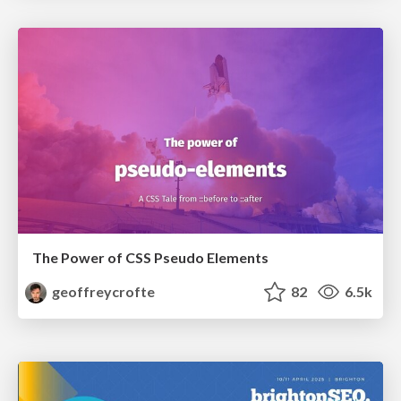
The Power of CSS Pseudo Elements
geoffreycrofte
82
6.5k