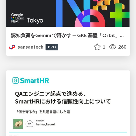
認知負荷をGemini で溶かす — GKE 基盤「Orbit」における AI エージェントの実践
sansantech
1
260
PRO