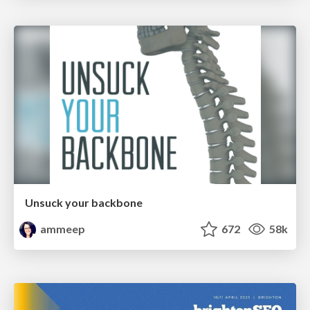
Unsuck your backbone
ammeep
672
58k