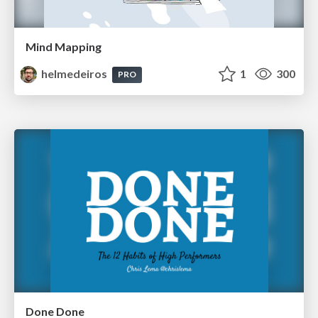
Mind Mapping
helmedeiros
1
300
PRO
Done Done