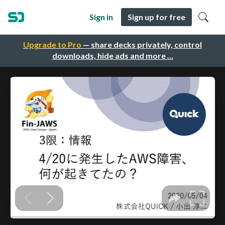
Sign in
Sign up for free
Upgrade to Pro
— share decks privately, control
downloads, hide ads and more …