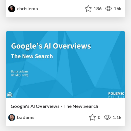
chrislema
186
16k
Google's AI Overviews - The New Search
badams
0
1.1k