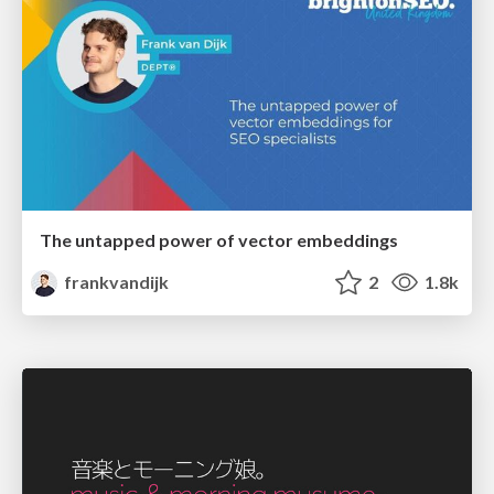
The untapped power of vector embeddings
frankvandijk
2
1.8k