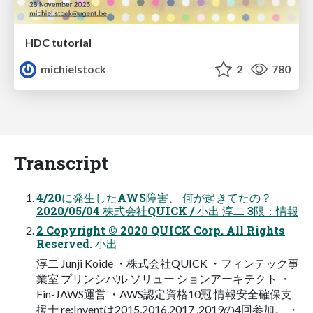
HDC tutorial
michielstock
2
780
Transcript
4/20に発生したAWS障害、 何が起きてたの？
2020/05/04 株式会社QUICK / 小出 淳二 3限：情報
2 Copyright © 2020 QUICK Corp. All Rights
Reserved. 小出
淳二 Junji Koide ・株式会社QUICK ・フィンテック事
業室 プリンシパル ソリュー ションアーキテクト ・
Fin-JAWS運営 ・AWS認定資格10冠 情報安全確保支
援士 re:Inventは2015,2016,2017 ,2019の4回参加。 ・