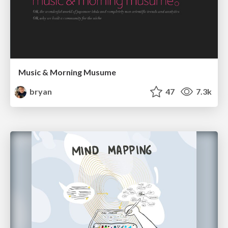
Music & Morning Musume
bryan
47
7.3k