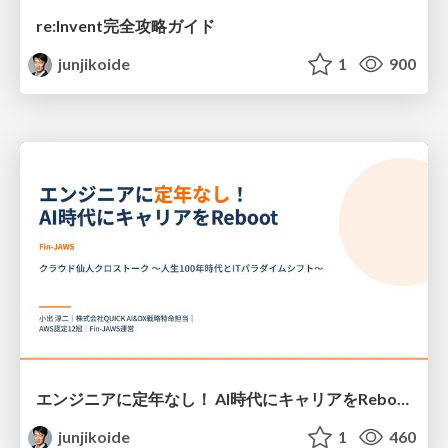
re:Invent完全攻略ガイド
junjikoide
1
900
エンジニアに定年なし！ AI時代にキャリアをReboot — 学び続けて未来を創る
junjikoide
1
460